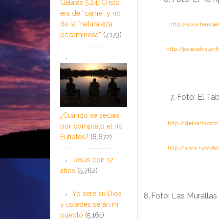
Gálatas 5:24: Cristo
era de “carne” y no
……….
de la ¨naturaleza
http://www.templei
pecaminosa”
(7,173)
……….
http://jedidiah.stan
Foto: El Ta
¿Cuándo se secará
………
http://steinarts.c
por completo el río
Éufrates?
(6,672)
………
http://www.newble
Jesús con 12
años
(5,762)
Yo seré su Dios
8.
Foto: Las Murallas
y ustedes serán mi
pueblo
(5,161)