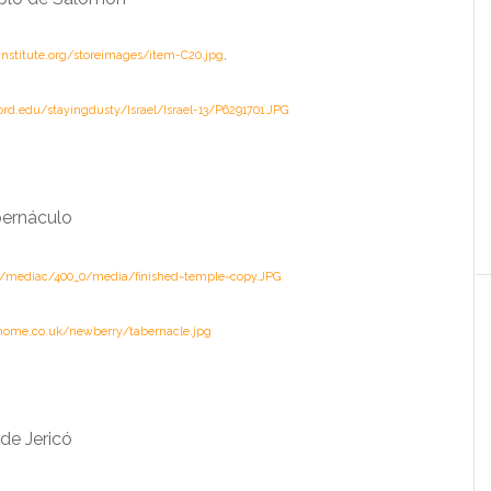
nstitute.org/storeimages/item-C20.jpg
,
ford.edu/stayingdusty/Israel/Israel-13/P6291701.JPG
bernáculo
om/mediac/400_0/media/finished~temple~copy.JPG
home.co.uk/newberry/tabernacle.jpg
 de Jericó