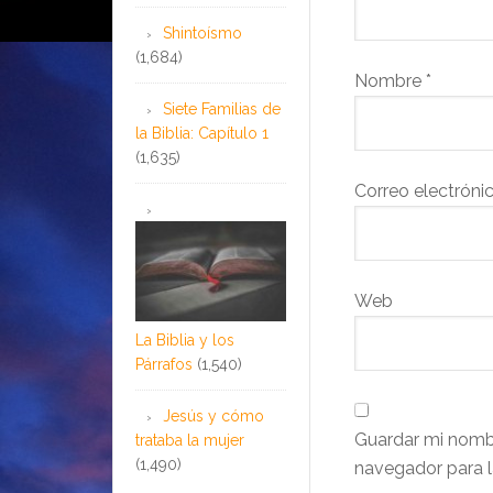
Shintoísmo
(1,684)
Nombre
*
Siete Familias de
la Biblia: Capítulo 1
(1,635)
Correo electróni
Web
La Biblia y los
Párrafos
(1,540)
Jesús y cómo
Guardar mi nombr
trataba la mujer
(1,490)
navegador para l