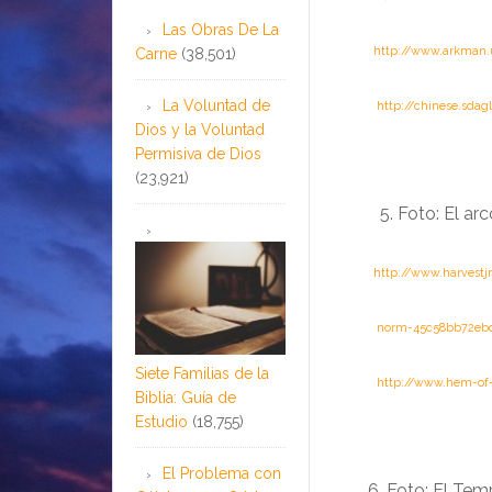
Las Obras De La
……….
http://www.arkman.u
Carne
(38,501)
………
La Voluntad de
http://chinese.sda
Dios y la Voluntad
Permisiva de Dios
(23,921)
Foto: El ar
……….
http://www.harvestj
………..
norm-45c58bb72ebd6
Siete Familias de la
………..
http://www.hem-of-
Biblia: Guía de
Estudio
(18,755)
El Problema con
…..
6.
Foto: El Te