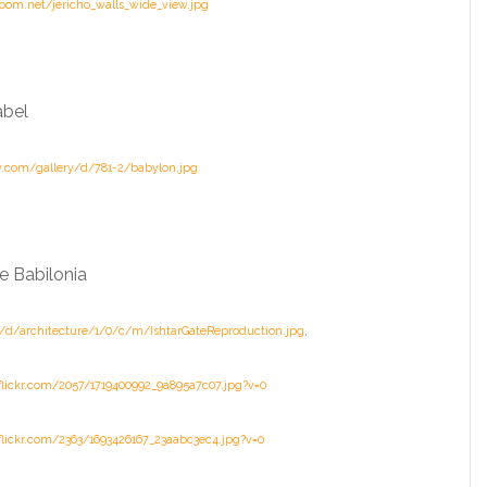
om.net/jericho_walls_wide_view.jpg
abel
y.com/gallery/d/781-2/babylon.jpg
e Babilonia
m/d/architecture/1/0/c/m/IshtarGateReproduction.jpg
,
c.flickr.com/2057/1719400992_9a895a7c07.jpg?v=0
c.flickr.com/2363/1693426167_23aabc3ec4.jpg?v=0