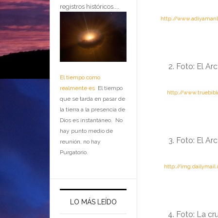
registros históricos....
….
http://www.adiyamanl
Foto: El Ar
El tiempo como
realmente es
El tiempo
………
http://www.truebib
que se tarda en pasar de
la tierra a la presencia de
Dios es instantáneo. No
hay punto medio de
Foto: El Ar
reunión, no hay
Purgatorio.
………
http://img.dailymail
LO MÁS LEÍDO
Foto: La cr