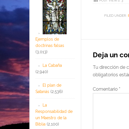
POST VIEWS:
3
FILED UNDER:
Ejemplos de
doctrinas falsas
(3,013)
Deja un c
La Cabaña
Tu dirección de c
(2,940)
obligatorios es
El plan de
Comentario
*
Satanás
(2,536)
La
Responsabilidad de
un Maestro de la
Biblia
(2,100)