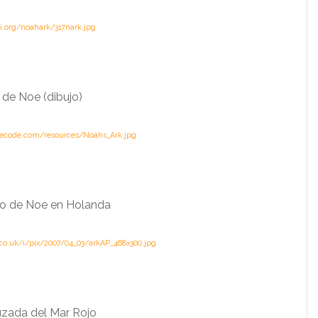
i.org/noahark/317nark.jpg
c de Noe (dibujo)
lecode.com/resources/Noahs_Ark.jpg
co de Noe en Holanda
.co.uk/i/pix/2007/04_03/arkAP_468x300.jpg
uzada del Mar Rojo