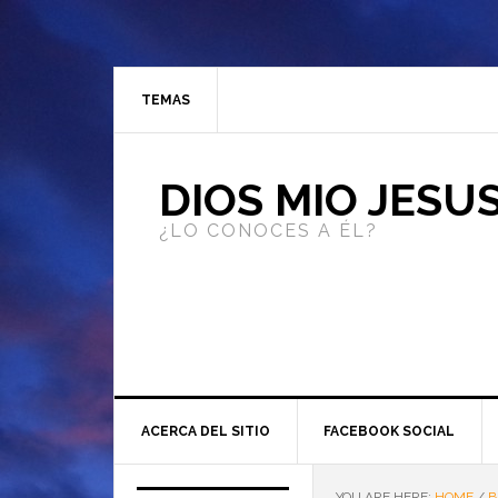
TEMAS
DIOS MIO JESU
¿LO CONOCES A ÉL?
ACERCA DEL SITIO
FACEBOOK SOCIAL
YOU ARE HERE:
HOME
/
B