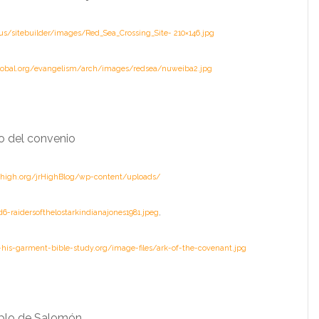
s/sitebuilder/images/Red_Sea_Crossing_Site-
210×146.jpg
global.org/evangelism/arch/images/redsea/nuweiba2.jpg
co del convenio
rhigh.org/jrHighBlog/wp-content/uploads/
-raidersofthelostarkindianajones1981.jpeg
,
his-garment-bible-study.org/image-files/ark-of-the-covenant.jpg
mplo de Salomón