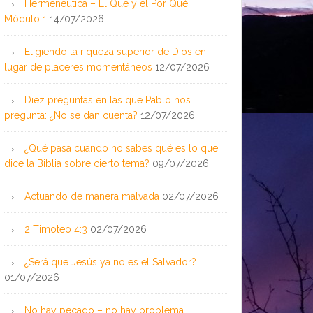
Hermenéutica – El Qué y el Por Qué:
Módulo 1
14/07/2026
Eligiendo la riqueza superior de Dios en
lugar de placeres momentáneos
12/07/2026
Diez preguntas en las que Pablo nos
pregunta: ¿No se dan cuenta?
12/07/2026
¿Qué pasa cuando no sabes qué es lo que
dice la Biblia sobre cierto tema?
09/07/2026
Actuando de manera malvada
02/07/2026
2 Timoteo 4:3
02/07/2026
¿Será que Jesús ya no es el Salvador?
01/07/2026
No hay pecado – no hay problema