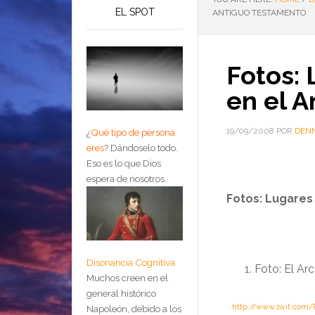
EL SPOT
ANTIGUO TESTAMENTO
Fotos:
en el 
19/09/2008
POR
DENN
¿
Qué tipo de persona
eres
?
Dándoselo todo.
Eso es lo que Dios
espera de nosotros.
Fotos: Lugares
Disonancia Cognitiva
Foto: El Ar
Muchos creen en el
general histórico
….
http://www.1wit.com/
Napoleón, debido a los