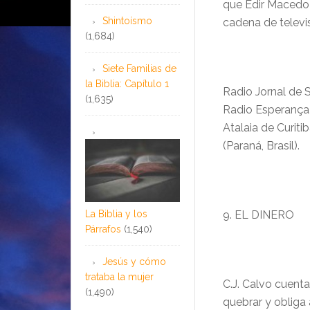
que Edir Macedo 
Shintoísmo
cadena de televis
(1,684)
Siete Familias de
la Biblia: Capítulo 1
Radio Jornal de S
(1,635)
Radio Esperança 
Atalaia de Curiti
(Paraná, Brasil).
La Biblia y los
9. EL DINERO
Párrafos
(1,540)
Jesús y cómo
trataba la mujer
C.J. Calvo cuen
(1,490)
quebrar y obliga