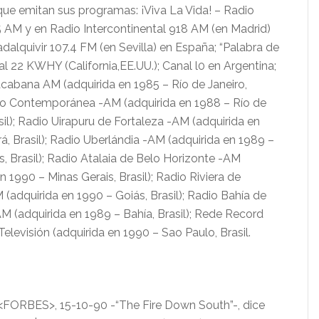
que emitan sus programas: ¡Viva La Vida! – Radio
AM y en Radio Intercontinental 918 AM (en Madrid)
dalquivir 107.4 FM (en Sevilla) en España; “Palabra de
al 22 KWHY (California,EE.UU.); Canal l0 en Argentina;
abana AM (adquirida en 1985 – Río de Janeiro,
dio Contemporánea -AM (adquirida en 1988 – Río de
sil); Radio Uirapuru de Fortaleza -AM (adquirida en
á, Brasil); Radio Uberlándia -AM (adquirida en 1989 –
s, Brasil); Radio Atalaia de Belo Horizonte -AM
n 1990 – Minas Gerais, Brasil); Radio Riviera de
 (adquirida en 1990 – Goiás, Brasil); Radio Bahía de
M (adquirida en 1989 – Bahía, Brasil); Rede Record
Televisión (adquirida en 1990 – Sao Paulo, Brasil.
e <FORBES>, 15-10-90 -“The Fire Down South”-, dice