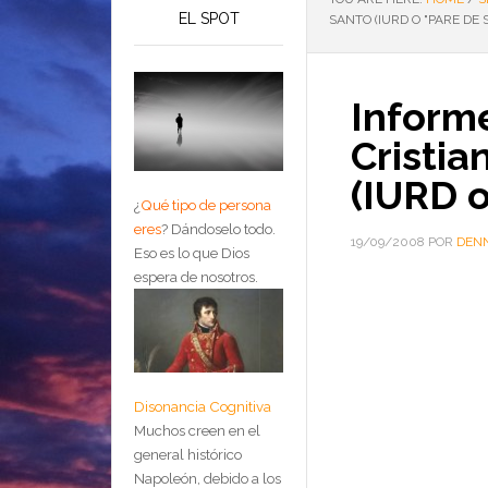
EL SPOT
SANTO (IURD O "PARE DE 
Inform
Cristia
(IURD o
¿
Qué tipo de persona
eres
?
Dándoselo todo.
19/09/2008
POR
DENN
Eso es lo que Dios
espera de nosotros.
Disonancia Cognitiva
Muchos creen en el
general histórico
Napoleón, debido a los