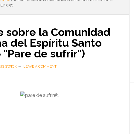
SUFRIR")
e sobre la Comunidad
na del Espíritu Santo
 "Pare de sufrir")
IS SWICK
LEAVE A COMMENT
…