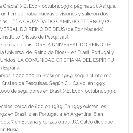
la Gracia” (<El Eco>, octubre, 1993, página 20), Así que,
un tiempo, había nuevas divisiones y salieron dos
esias – (1) A CRUZADA DO CAMINHO ETERNO y (2)
VERSAL DO REINO DE DEUS (de Edir Macedo),
 Instituto Cristao de Pesquisas).
s en cada país:
IGREJA UNIVERSAL DO REINO DE
a Universal del Reino de Dios) – en Brasil, Portugal y
s Unidos; LA COMUNIDAD CRISTIANA DEL ESPÍRITU
 España.
ros: 1.000.000 en Brasil en 1989, según el informe
o Cristao de Pesquisas.
Según C.J. Calvo, en 1993
.000 de seguidores en Brasil (<El Eco>, octubre, 1993,
ales: cerca de 800 en 1989. En 1995 existen los
792 en Brasil; 2 en Portugal; 4 en Argentina; 6 en
dos; 7 en España y quizás otros. J.C. Calvo dice que
en Rusia.