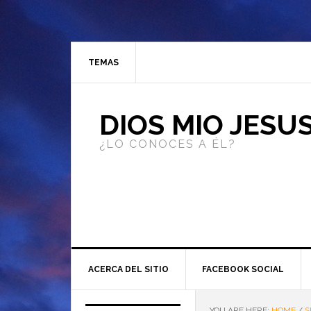
TEMAS
DIOS MIO JESU
¿LO CONOCES A ÉL?
ACERCA DEL SITIO
FACEBOOK SOCIAL
YOU ARE HERE:
HOME
/
S