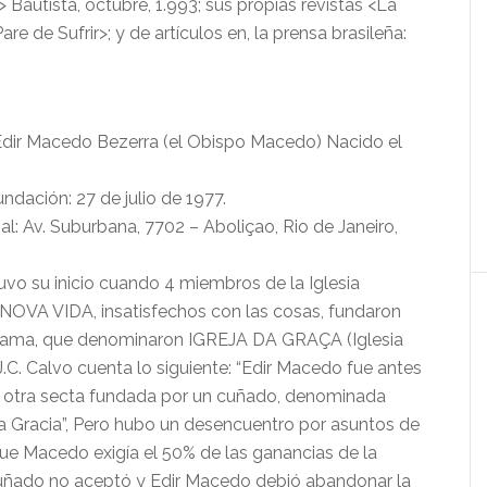
 Bautista, octubre, 1.993; sus propias revistas <La
e de Sufrir>; y de artículos en, la prensa brasileña:
Edir Macedo Bezerra (el Obispo Macedo) Nacido el
ndación: 27 de julio de 1977.
l: Av. Suburbana, 7702 – Aboliçao, Rio de Janeiro,
uvo su inicio cuando 4 miembros de la Iglesia
NOVA VIDA, insatisfechos con las cosas, fundaron
rama, que denominaron IGREJA DA GRAÇA (Iglesia
 J.C. Calvo cuenta lo siguiente: “Edir Macedo fue antes
e otra secta fundada por un cuñado, denominada
 la Gracia”, Pero hubo un desencuentro por asuntos de
que Macedo exigía el 50% de las ganancias de la
cuñado no aceptó y Edir Macedo debió abandonar la