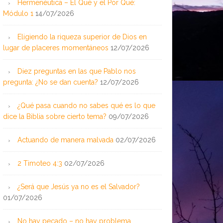
Hermenéutica – El Qué y el Por Qué:
Módulo 1
14/07/2026
Eligiendo la riqueza superior de Dios en
lugar de placeres momentáneos
12/07/2026
Diez preguntas en las que Pablo nos
pregunta: ¿No se dan cuenta?
12/07/2026
¿Qué pasa cuando no sabes qué es lo que
dice la Biblia sobre cierto tema?
09/07/2026
Actuando de manera malvada
02/07/2026
2 Timoteo 4:3
02/07/2026
¿Será que Jesús ya no es el Salvador?
01/07/2026
No hay pecado – no hay problema