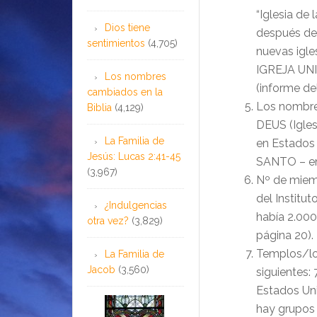
“Iglesia de 
Dios tiene
después de 
sentimientos
(4,705)
nuevas igl
IGREJA UNI
Los nombres
(informe del
cambiados en la
Los nombre
Biblia
(4,129)
DEUS (Iglesi
La Familia de
en Estado
Jesús: Lucas 2:41-45
SANTO – en
(3,967)
Nº de miemb
del Institut
¿Indulgencias
había 2.000
otra vez?
(3,829)
página 20).
Templos/loc
La Familia de
Jacob
(3,560)
siguientes: 
Estados Uni
hay grupos 