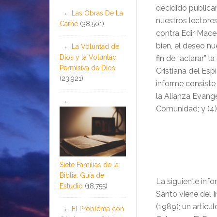
decidido publicar
Las Obras De La
nuestros lectores
Carne
(38,501)
contra Edir Mace
bien, el deseo n
La Voluntad de
Dios y la Voluntad
fin de “aclarar” 
Permisiva de Dios
Cristiana del Esp
(23,921)
informe consiste 
la Alianza Evangé
Comunidad; y (4)
Siete Familias de la
Biblia: Guía de
La siguiente inf
Estudio
(18,755)
Santo viene del I
(1989); un artícul
El Problema con