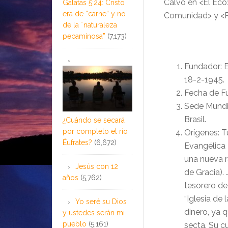
Calvo en <El Eco>
Gálatas 5:24: Cristo
era de “carne” y no
Comunidad> y <Par
de la ¨naturaleza
pecaminosa”
(7,173)
Fundador: 
18-2-1945.
Fecha de Fu
Sede Mundia
Brasil.
¿Cuándo se secará
por completo el río
Orígenes: T
Éufrates?
(6,672)
Evangélica 
una nueva 
Jesús con 12
de Gracia).
años
(5,762)
tesorero d
“Iglesia de
Yo seré su Dios
dinero, ya 
y ustedes serán mi
pueblo
(5,161)
secta. Su 