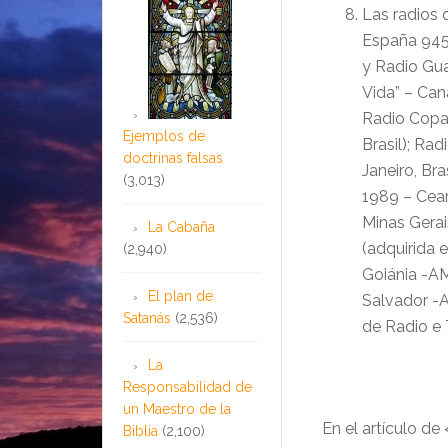
Las radios 
España 945 
y Radio Gua
Vida” – Can
Radio Copac
Ejemplos de
Brasil); Ra
doctrinas falsas
Janeiro, Bra
(3,013)
1989 – Cear
Minas Gerai
La Cabaña
(adquirida e
(2,940)
Goiánia -AM
El plan de
Salvador -A
Satanás
(2,536)
de Radio e 
La
Responsabilidad de
un Maestro de la
En el artículo d
Biblia
(2,100)