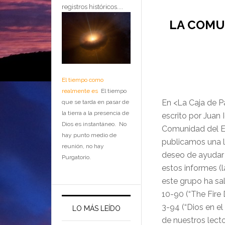
registros históricos....
LA COMU
El tiempo como
realmente es
El tiempo
En <La Caja de P
que se tarda en pasar de
la tierra a la presencia de
escrito por Juan 
Dios es instantáneo. No
Comunidad del
E
hay punto medio de
publicamos una l
reunión, no hay
deseo de ayudar 
Purgatorio.
estos informes (l
este grupo ha sa
10-90 (“The Fire
3-94 (“Dios en el
LO MÁS LEÍDO
de nuestros lect