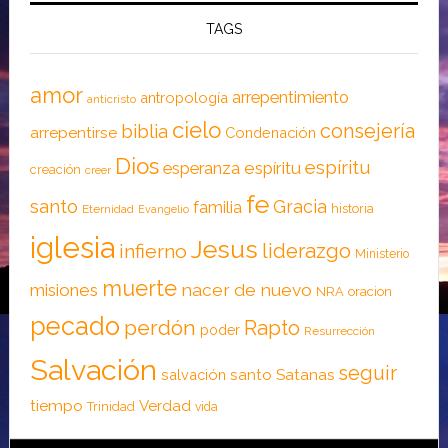
TAGS
amor
arrepentimiento
antropología
anticristo
cielo
consejería
biblia
arrepentirse
Condenación
Dios
espíritu
esperanza
espíritu
creación
creer
fe
santo
Gracia
familia
historia
Eternidad
Evangelio
iglesia
Jesus
liderazgo
infierno
Ministerio
muerte
nacer de nuevo
misiones
NRA
oracion
pecado
perdón
Rapto
poder
Resurrección
Salvación
seguir
santo
Satanas
salvación
tiempo
Verdad
Trinidad
vida