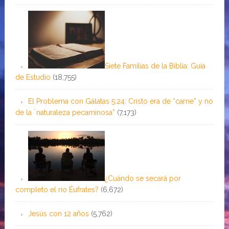
Siete Familias de la Biblia: Guía
de Estudio
(18,755)
El Problema con Gálatas 5:24: Cristo era de “carne” y no
de la ¨naturaleza pecaminosa”
(7,173)
¿Cuándo se secará por
completo el río Éufrates?
(6,672)
Jesús con 12 años
(5,762)