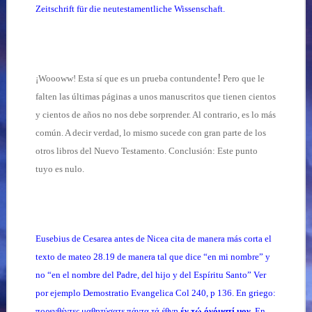
Zeitschrift für die neutestamentliche Wissenschaft.
!
¡Woooww! Esta sí que es un prueba contundente
Pero que le
falten las últimas páginas a unos manuscritos que tienen cientos
y cientos de años no nos debe sorprender. Al contrario, es lo más
común. A decir verdad, lo mismo sucede con gran parte de los
otros libros del Nuevo Testamento. Conclusión: Este punto
tuyo es nulo.
Eusebius de Cesarea antes de Nicea cita de manera más corta el
texto de mateo 28.19 de manera tal que dice “en mi nombre” y
no “en el nombre del Padre, del hijo y del Espíritu Santo” Ver
por ejemplo Demostratio Evangelica Col 240, p 136. En griego:
πορενθέντες
μαθητύσατε
πάντα
τά
έθνη
έν
τώ
όνόματί
μον
. En