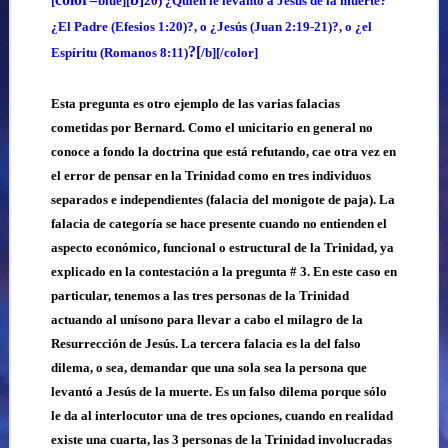
[
blue][
20) ¿Quien le levantó a Jesús de la muerte?
¿El Padre (Efesios 1:20)?, o ¿Jesús (Juan 2:19-21)?, o ¿el
?[
Espíritu (Romanos 8:11)
/b][/color]
Esta pregunta es otro ejemplo de las varias falacias
cometidas por Bernard. Como el unicitario en general no
conoce a fondo la doctrina que está refutando, cae otra vez en
el error de pensar en la Trinidad como en tres individuos
separados e independientes (falacia del monigote de paja). La
falacia de categoría se hace presente cuando no entienden el
aspecto económico, funcional o estructural de la Trinidad, ya
explicado en la contestación a la pregunta # 3. En este caso en
particular, tenemos a las tres personas de la Trinidad
actuando al unísono para llevar a cabo el milagro de la
Resurrección de Jesús. La tercera falacia es la del falso
dilema, o sea, demandar que una sola sea la persona que
levantó a Jesús de la muerte. Es un falso dilema porque sólo
le da al interlocutor una de tres opciones, cuando en realidad
existe una cuarta, las 3 personas de la Trinidad involucradas