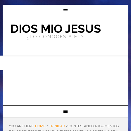
DIOS MIO JESUS
¿LO CONOCES A ÉL?
YOU ARE HERE:
HOME
/
TRINIDAD
/
CONTESTANDO ARGUMENTOS