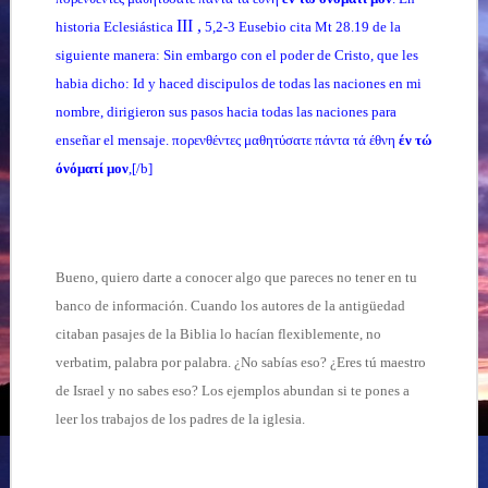
III ,
historia Eclesiástica
5,2-3 Eusebio cita Mt 28.19 de la
siguiente manera: Sin embargo con el poder de Cristo, que les
habia dicho: Id y haced discipulos de todas las naciones en mi
nombre, dirigieron sus pasos hacia todas las naciones para
enseñar el mensaje.
πορενθέντες
μαθητύσατε
πάντα
τά
έθνη
έν
τώ
όνόματί
μον
,[/b]
Bueno, quiero darte a conocer algo que pareces no tener en tu
banco de información. Cuando los autores de la antigüedad
citaban pasajes de la Biblia lo hacían flexiblemente, no
verbatim, palabra por palabra. ¿No sabías eso? ¿Eres tú maestro
de Israel y no sabes eso? Los ejemplos abundan si te pones a
leer los trabajos de los padres de la iglesia.