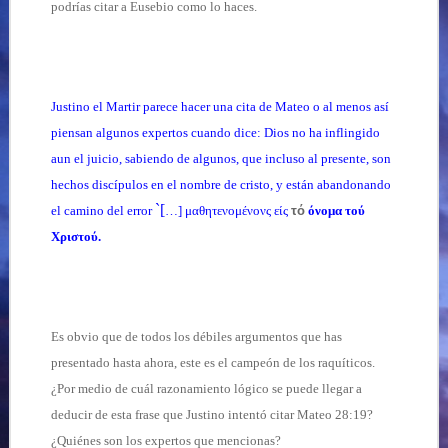
podrías citar a Eusebio como lo haces.
Justino el Martir parece hacer una cita de Mateo o al menos así
piensan algunos expertos cuando dice: Dios no ha inflingido
aun el juicio, sabiendo de algunos, que incluso al presente, son
hechos discípulos en el nombre de cristo, y están abandonando
`[
el camino del error
…]
μαθητενομένονς
είς
τό
όνομα
τού
Χριστού.
Es obvio que de todos los débiles argumentos que has
presentado hasta ahora, este es el campeón de los raquíticos.
¿Por medio de cuál razonamiento lógico se puede llegar a
deducir de esta frase que Justino intentó citar Mateo 28:19?
¿Quiénes son los expertos que mencionas?