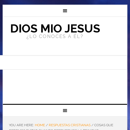
DIOS MIO JESUS
¿LO CONOCES A ÉL?
YOU ARE HERE:
HOME
/
RESPUESTAS CRISTIANAS
/
COSAS QUE