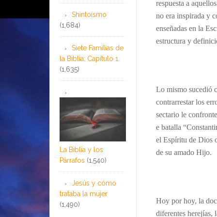
respuesta a aquellos
Shintoísmo
no era inspirada y c
(1,684)
enseñadas en la Esc
estructura y definic
Siete Familias de
la Biblia: Capítulo 1
(1,635)
Lo mismo sucedió co
contrarrestar los e
sectario le confronte
e batalla “Constant
el Espíritu de Dios 
La Biblia y los
de su amado Hijo.
Párrafos
(1,540)
Jesús y cómo
trataba la mujer
Hoy por hoy, la doct
(1,490)
diferentes herejías,