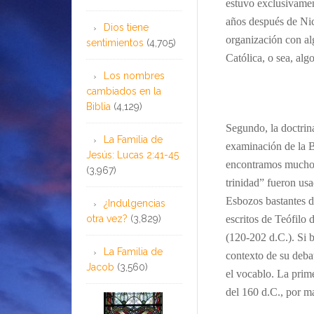
estuvo exclusivament
años después de Nice
Dios tiene
organización con a
sentimientos
(4,705)
Católica, o sea, alg
Los nombres
cambiados en la
Biblia
(4,129)
Segundo, la doctrina
La Familia de
examinación de la B
Jesús: Lucas 2:41-45
encontramos mucho a
(3,967)
trinidad” fueron usa
Esbozos bastantes d
¿Indulgencias
otra vez?
(3,829)
escritos de Teófilo 
(120-202 d.C.). Si 
La Familia de
contexto de su debat
Jacob
(3,560)
el vocablo. La prim
del 160 d.C., por ma