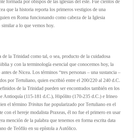
e formada por obispos de las iglesias del este. Fue cientos de
a que la historia reporta los primeros vestigios de una
lguien en Roma funcionando como cabeza de la Iglesia
o similar a lo que vemos hoy.
 de la Trinidad como tal, o sea, producto de la cuidadosa
iblia y con la terminología esencial que conocemos hoy, la
ntes de Nicea. Los términos “tres personas – una sustancia –
dos por Tertuliano, quien escribió entre el 200/220 al 240 d.C.
efinidos de la Trinidad pueden ser encontrados también en los
de Antioquía (115-181 d.C.), Hipólito (170-235 d.C.) e Irineo
bien el término
Trinitas
fue popularizado por Tertuliano en el
e con el hereje modalista Praxeas, él no fue el primero en usar
era mención de la palabra que tenemos en forma escrita data
no de Teófilo en su epístola a Autólico.