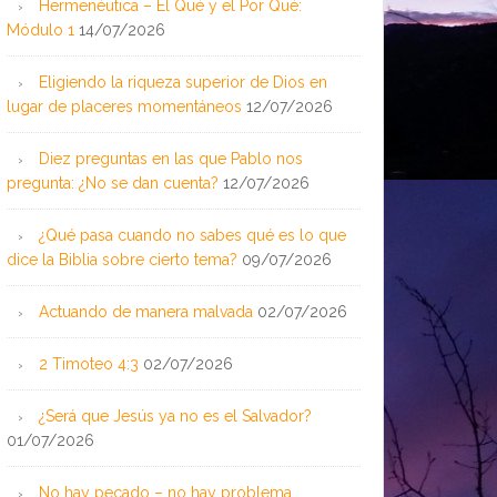
Hermenéutica – El Qué y el Por Qué:
Módulo 1
14/07/2026
Eligiendo la riqueza superior de Dios en
lugar de placeres momentáneos
12/07/2026
Diez preguntas en las que Pablo nos
pregunta: ¿No se dan cuenta?
12/07/2026
¿Qué pasa cuando no sabes qué es lo que
dice la Biblia sobre cierto tema?
09/07/2026
Actuando de manera malvada
02/07/2026
2 Timoteo 4:3
02/07/2026
¿Será que Jesús ya no es el Salvador?
01/07/2026
No hay pecado – no hay problema