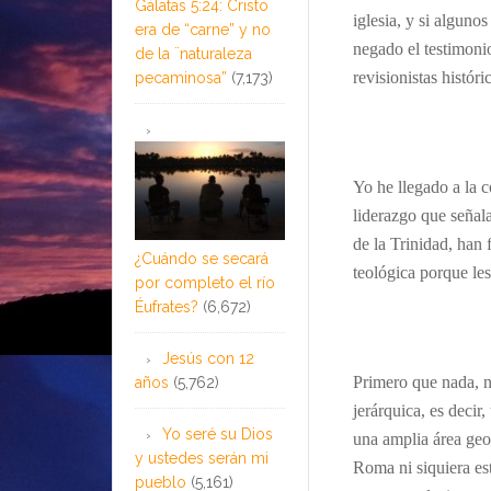
Gálatas 5:24: Cristo
iglesia, y si alguno
era de “carne” y no
negado el testimonio
de la ¨naturaleza
revisionistas históri
pecaminosa”
(7,173)
Yo he llegado a la c
liderazgo que señal
de la Trinidad, han 
¿Cuándo se secará
teológica porque les
por completo el río
Éufrates?
(6,672)
Jesús con 12
Primero que nada, n
años
(5,762)
jerárquica, es deci
Yo seré su Dios
una amplia área geog
y ustedes serán mi
Roma ni siquiera es
pueblo
(5,161)