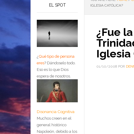
EL SPOT
IGLESIA CATÓLICA?
¿Fue la
Trinida
Iglesia
¿
Qué tipo de persona
eres
?
Dándoselo todo.
01/10/2008
POR
DEN
Eso es lo que Dios
espera de nosotros.
Disonancia Cognitiva
Muchos creen en el
general histórico
Napoleón, debido a los