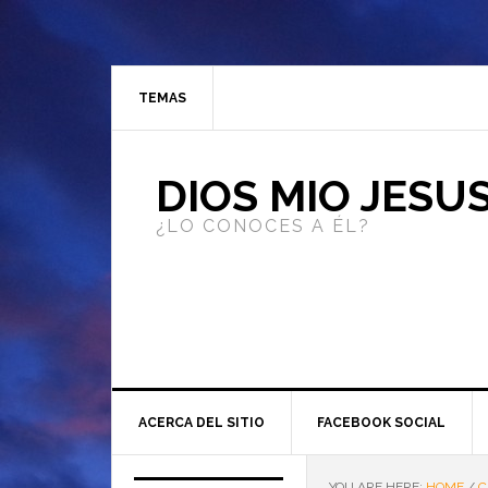
TEMAS
DIOS MIO JESU
¿LO CONOCES A ÉL?
ACERCA DEL SITIO
FACEBOOK SOCIAL
YOU ARE HERE:
HOME
/
C