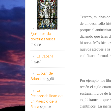
Tercero, muchas de l
de un desarrollo his
porque el antitrinit
Ejemplos de
diciendo que tales 
doctrinas falsas
historia. Más bien 
(3,013)
nuevos ataques a la f
codificar o formular
La Cabaña
(2,940)
El plan de
Satanás
(2,536)
Por ejemplo, los li
recién el siglo cua
La
sustraían libros de 
Responsabilidad de
explícitamente que s
un Maestro de la
científicos. La iner
Biblia
(2,100)