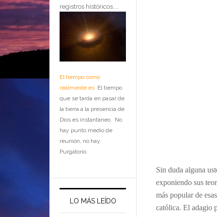
registros históricos....
El tiempo como
realmente es
El tiempo
que se tarda en pasar de
la tierra a la presencia de
Dios es instantáneo. No
hay punto medio de
reunión, no hay
Purgatorio.
Sin duda alguna uste
exponiendo sus teor
más popular de esas 
LO MÁS LEÍDO
católica. El adagio