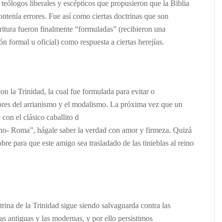
 teólogos liberales y escépticos que propusieron que la Biblia
ontenía errores. Fue así como ciertas doctrinas que son
ritura fueron finalmente “formuladas” (recibieron una
ión formal
u oficial) como respuesta a ciertas herejías.
n la Trinidad, la cual fue formulada para evitar o
rrores del arrianismo y el modalismo. La próxima vez que un
 con el clásico caballito d
ino- Roma”, hágale saber la verdad con amor y firmeza. Quizá
obre para que este amigo sea trasladado de las tinieblas al reino
rina de la Trinidad sigue siendo salvaguarda contra las
 las antiguas y las modernas, y por ello persistimos