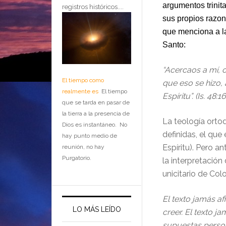
argumentos trinit
registros históricos....
sus propios razon
que menciona a la
Santo:
“Acercaos a mí, o
El tiempo como
que eso se hizo, 
realmente es
El tiempo
Espíritu”. (Is. 48:16
que se tarda en pasar de
la tierra a la presencia de
La teología orto
Dios es instantáneo. No
definidas, el que 
hay punto medio de
Espíritu). Pero a
reunión, no hay
Purgatorio.
la interpretación
unicitario de Colo
El texto jamás af
LO MÁS LEÍDO
creer. El texto j
supuestas person