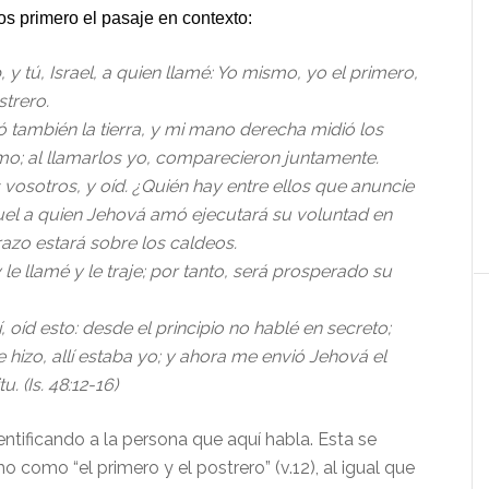
s primero el pasaje en contexto:
y tú, Israel, a quien llamé: Yo mismo, yo el primero,
strero.
 también la tierra, y mi mano derecha midió los
lmo; al llamarlos yo, comparecieron juntamente.
 vosotros, y oíd. ¿Quién hay entre ellos que anuncie
el a quien Jehová amó ejecutará su voluntad en
razo estará sobre los caldeos.
y le llamé y le traje; por tanto, será prosperado su
 oíd esto: desde el principio no hablé en secreto;
hizo, allí estaba yo; y ahora me envió Jehová el
u. (Is. 48:12-16)
ificando a la persona que aquí habla. Esta se
o como “el primero y el postrero” (v.12), al igual que