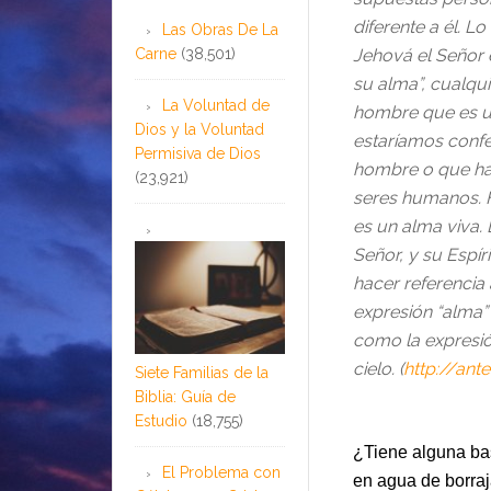
diferente a él. L
Las Obras De La
Carne
(38,501)
Jehová el Señor e
su alma”, cualqu
La Voluntad de
hombre que es un
Dios y la Voluntad
estaríamos confe
Permisiva de Dios
hombre o que ha
(23,921)
seres humanos. H
es un alma viva. 
Señor, y su Espír
hacer referencia
expresión “alma”
como la expresión
cielo. (
http://ant
Siete Familias de la
Biblia: Guía de
Estudio
(18,755)
¿Tiene alguna bas
El Problema con
en agua de borraj