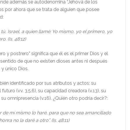
donde además se autodenomina “Jehová de los
mos por ahora que se trata de alguien que posee
d:
ú, Israel, a quien llamé: Yo mismo, yo el primero, yo
o. (Is. 48:12)
ero y postrero” significa que él es el primer Dios y el
 sentido de que no existen dioses antes ni después
o y único Dios.
ién identificado por sus atributos y actos: su
futuro (vv. 3,5,6), su capacidad creadora (v.13), su
y su omnipresencia (v.16). ¿Quién otro podría decir?:
r de mí mismo lo haré, para que no sea amancillado
nra no la daré a otro”. (Is. 48:11)