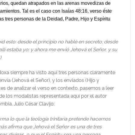
arios, quedan atrapados en las arenas movedizas de
amientos. Tal es el caso con Isaías 48:16, verso éste
s tres personas de la Deidad, Padre, Hijo y Espíritu
íd esto: desde el principio no hablé en secreto; desde
allí estaba yo; y ahora me envió Jehová el Señor, y su
)
doxa siempre ha visto aquí tres personas claramente
envía (Jehová el Señor), y los enviados (Hijo y
ntes de analizar el verso en contexto, pasemos a leer
 de los modalistas representada aquí por el autor
mbia, Julio César Clavijo:
irma lo que la teología trinitaria pretende hacernos
amás afirma que Jehová el Señor es una de tres
as divinas, o que el Espíritu sea una persona