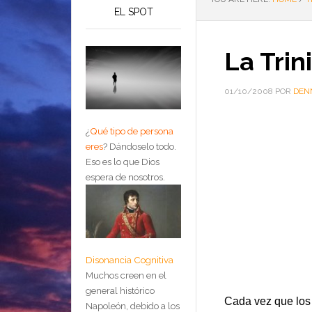
EL SPOT
La Trin
01/10/2008
POR
DEN
¿
Qué tipo de persona
eres
?
Dándoselo todo.
Eso es lo que Dios
espera de nosotros.
Disonancia Cognitiva
Muchos creen en el
general histórico
Cada vez que los 
Napoleón, debido a los