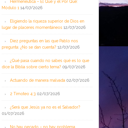
Hermenéutica – El Qué y el Por Qué:
Módulo 1
14/07/2026
Eligiendo la riqueza superior de Dios en
lugar de placeres momentáneos
12/07/2026
Diez preguntas en las que Pablo nos
pregunta: ¿No se dan cuenta?
12/07/2026
¿Qué pasa cuando no sabes qué es lo que
dice la Biblia sobre cierto tema?
09/07/2026
Actuando de manera malvada
02/07/2026
2 Timoteo 4:3
02/07/2026
¿Será que Jesús ya no es el Salvador?
01/07/2026
No hay pecado – no hay problema