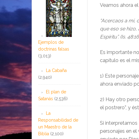
Veamos ahora el v
“Acercaos a mí, o
que eso se hizo, 
Espíritu”. (Is. 48:16
Ejemplos de
doctrinas falsas
Es importante no
(3,013)
capítulo es el m
La Cabaña
1) Este personaje
(2,940)
ahora enviado po
El plan de
Satanás
(2,536)
2) Hay otro pers
el postrero”, y és
La
Responsabilidad de
Si interpretamos 
un Maestro de la
personajes en el 
Biblia
(2,100)