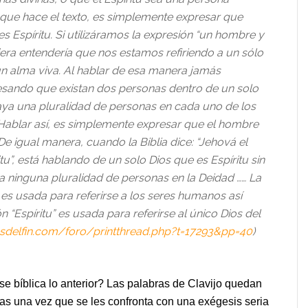
o que hace el texto, es simplemente expresar que
s Espíritu. Si utilizáramos la expresión “un hombre y
iera entendería que nos estamos refiriendo a un sólo
 alma viva. Al hablar de esa manera jamás
sando que existan dos personas dentro de un solo
ya una pluralidad de personas en cada uno de los
ablar así, es simplemente expresar que el hombre
De igual manera, cuando la Biblia dice: “Jehová el
itu”, está hablando de un solo Dios que es Espíritu sin
 a ninguna pluralidad de personas en la Deidad …… La
 es usada para referirse a los seres humanos así
 “Espíritu” es usada para referirse al único Dios del
esdelfin.com/foro/printthread.php?t=17293&pp=40
)
e bíblica lo anterior? Las palabras de Clavijo quedan
as una vez que se les confronta con una exégesis seria