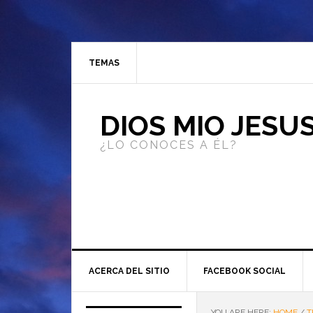
TEMAS
DIOS MIO JESU
¿LO CONOCES A ÉL?
ACERCA DEL SITIO
FACEBOOK SOCIAL
YOU ARE HERE:
HOME
/
T