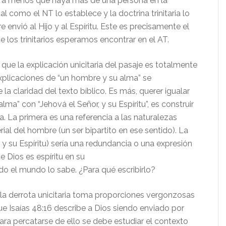
s a menos que haya más de una persona en la
l como el NT lo establece y la doctrina trinitaria lo
e envió al Hijo y al Espíritu. Este es precisamente el
e los trinitarios esperamos encontrar en el AT.
ue la explicación unicitaria del pasaje es totalmente
explicaciones de “un hombre y su alma” se
a claridad del texto bíblico. Es más, querer igualar
lma” con “Jehová el Señor, y su Espíritu”, es construir
a. La primera es una referencia a las naturalezas
rial del hombre (un ser bipartito en ese sentido). La
y su Espíritu) sería una redundancia o una expresión
e Dios es espíritu en su
do el mundo lo sabe. ¿Para qué escribirlo?
, la derrota unicitaria toma proporciones vergonzosas
ue Isaías 48:16 describe a Dios siendo enviado por
ara percatarse de ello se debe estudiar el contexto