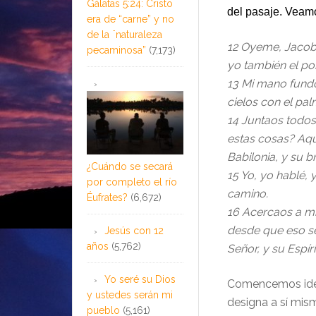
Gálatas 5:24: Cristo
del pasaje. Veamo
era de “carne” y no
de la ¨naturaleza
12 Oyeme, Jacob, 
pecaminosa”
(7,173)
yo también el po
13 Mi mano fundó
cielos con el pa
14 Juntaos todos
estas cosas? Aqu
Babilonia, y su b
¿Cuándo se secará
15 Yo, yo hablé, 
por completo el río
camino.
Éufrates?
(6,672)
16 Acercaos a mí,
desde que eso se 
Jesús con 12
años
(5,762)
Señor, y su Espírit
Yo seré su Dios
Comencemos ident
y ustedes serán mi
designa a sí mism
pueblo
(5,161)