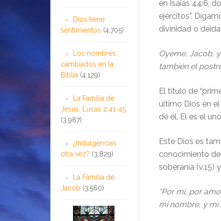
en Isaías 44:6, 
ejércitos”. Diga
Dios tiene
divinidad o deida
sentimientos
(4,705)
Oyeme, Jacob, y t
Los nombres
cambiados en la
también el postrer
Biblia
(4,129)
El título de “prim
La Familia de
último Dios en el
Jesús: Lucas 2:41-45
de él. El es el un
(3,967)
Este Dios es tamb
¿Indulgencias
conocimiento del 
otra vez?
(3,829)
soberanía (v.15) 
La Familia de
Jacob
(3,560)
“Por mí, por amo
mi nombre, y mi ho