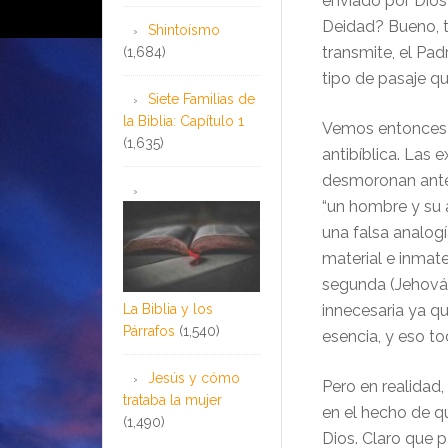
enviado por Dio
Deidad? Bueno, ta
Shintoísmo
transmite, el Padr
(1,684)
tipo de pasaje qu
Siete Familias de
la Biblia: Capítulo 1
Vemos entonces q
(1,635)
antibíblica. Las 
desmoronan ante l
“un hombre y su a
una falsa analogí
material e inmate
segunda (Jehová 
La Biblia y los
innecesaria ya qu
Párrafos
(1,540)
esencia, y eso to
Jesús y cómo
Pero en realidad
trataba la mujer
en el hecho de q
(1,490)
Dios. Claro que p