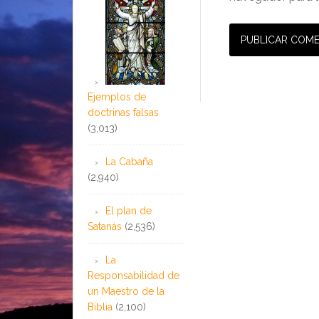
Ejemplos de
doctrinas falsas
(3,013)
La Cabaña
(2,940)
El plan de
Satanás
(2,536)
La
Responsabilidad de
un Maestro de la
Biblia
(2,100)