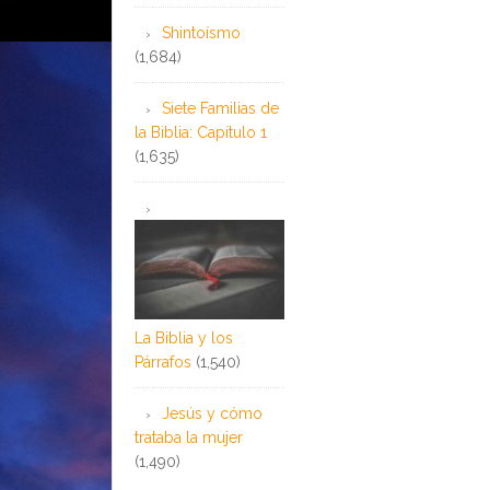
Shintoísmo
(1,684)
Siete Familias de
la Biblia: Capítulo 1
(1,635)
La Biblia y los
Párrafos
(1,540)
Jesús y cómo
trataba la mujer
(1,490)