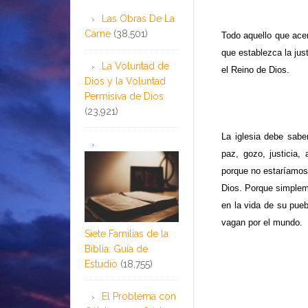
Las Obras De La
Carne
(38,501)
Todo aquello que acer
que establezca la jus
La Voluntad de
el Reino de Dios.
Dios y la Voluntad
Permisiva de Dios
(23,921)
La iglesia debe sab
paz, gozo, justicia
porque no estaríamos
Dios. Porque simpleme
en la vida de su pueb
vagan por el mundo.
Siete Familias de la
Biblia: Guía de
Estudio
(18,755)
El Problema con