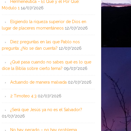
Hermenéutica – El Qué y el Por Qué:
Módulo 1
14/07/2026
Eligiendo la riqueza superior de Dios en
lugar de placeres momentáneos
12/07/2026
Diez preguntas en las que Pablo nos
pregunta: ¿No se dan cuenta?
12/07/2026
¿Qué pasa cuando no sabes qué es lo que
dice la Biblia sobre cierto tema?
09/07/2026
Actuando de manera malvada
02/07/2026
2 Timoteo 4:3
02/07/2026
¿Será que Jesús ya no es el Salvador?
01/07/2026
No hay pecado – no hay problema