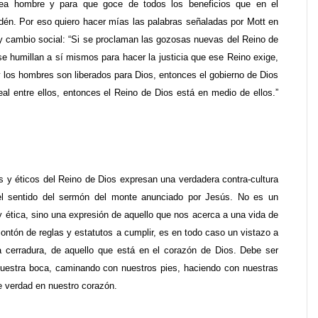
sea hombre y para que goce de todos los beneficios que en el
Edén. Por eso quiero hacer mías las palabras señaladas por Mott en
a y cambio social: “Si se proclaman las gozosas nuevas del Reino de
e humillan a sí mismos para hacer la justicia que ese Reino exige,
y los hombres son liberados para Dios, entonces el gobierno de Dios
eal entre ellos, entonces el Reino de Dios está en medio de ellos.”
s y éticos del Reino de Dios expresan una verdadera contra-cultura
el sentido del sermón del monte anunciado por Jesús. No es un
y ética, sino una expresión de aquello que nos acerca a una vida de
ontón de reglas y estatutos a cumplir, es en todo caso un vistazo a
a cerradura, de aquello que está en el corazón de Dios. Debe ser
nuestra boca, caminando con nuestros pies, haciendo con nuestras
e verdad en nuestro corazón.