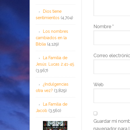
Dios tiene
sentimientos
(4,704)
Nombre
*
Los nombres
cambiados en la
Biblia
(4,129)
Correo electróni
La Familia de
Jesús: Lucas 2:41-45
(3,967)
¿Indulgencias
Web
otra vez?
(3,829)
La Familia de
Jacob
(3,560)
Guardar mi nombr
navegador para l