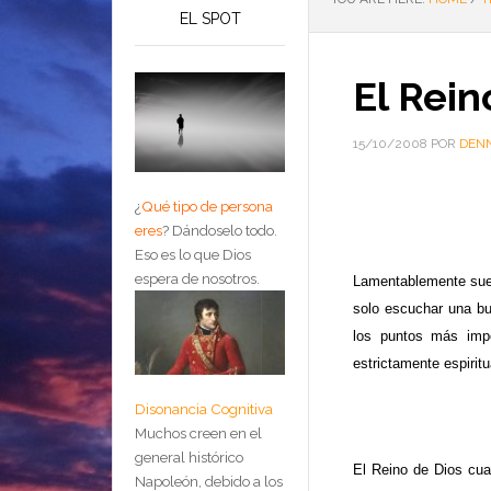
EL SPOT
El Rein
15/10/2008
POR
DENN
¿
Qué tipo de persona
eres
?
Dándoselo todo.
Eso es lo que Dios
espera de nosotros.
Lamentablemente suel
solo escuchar una bu
los puntos más impo
estrictamente espiritu
Disonancia Cognitiva
Muchos creen en el
general histórico
El Reino de Dios cua
Napoleón, debido a los