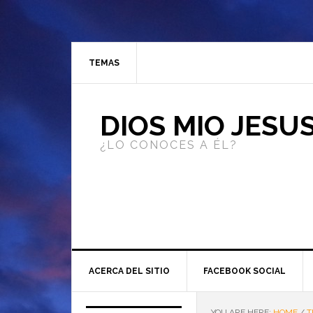
TEMAS
DIOS MIO JESU
¿LO CONOCES A ÉL?
ACERCA DEL SITIO
FACEBOOK SOCIAL
YOU ARE HERE:
HOME
/
T