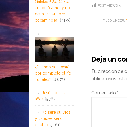
Gálatas 5:24: Cristo
POST VIEWS:
9
era de “carne” y no
de la ¨naturaleza
pecaminosa”
(7,173)
FILED UNDER:
Deja un c
¿Cuándo se secará
Tu dirección de c
por completo el río
obligatorios es
Éufrates?
(6,672)
Comentario
*
Jesús con 12
años
(5,762)
Yo seré su Dios
y ustedes serán mi
pueblo
(5,161)