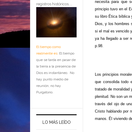
necesita para que 
registros históricos....
principio tuvo en el 
su libro Ética bíblic
Dios, y los hombres s
si el mal es vencido 
ya ha llegado a ser r
p.98.
El tiempo como
realmente es
El tiempo
que se tarda en pasar de
la tierra a la presencia de
Dios es instantáneo. No
Los principios morale
hay punto medio de
que consolida todo 
reunión, no hay
tratado de moralidad 
Purgatorio.
plenitud. No son un m
través del ojo de un
Cristo hablando por 
manos. Él viviendo d
LO MÁS LEÍDO