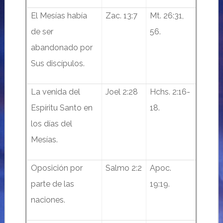
El Mesías había
Zac. 13:7
Mt. 26:31,
de ser
56.
abandonado por
Sus discípulos.
La venida del
Joel 2:28
Hchs. 2:16-
Espíritu Santo en
18.
los días del
Mesías.
Oposición por
Salmo 2:2
Apoc.
parte de las
19:19.
naciones.