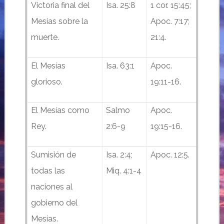
Victoria final del
Isa. 25:8
1 cor. 15:45;
Mesías sobre la
Apoc. 7:17;
muerte.
21:4.
El Mesías
Isa. 63:1
Apoc.
glorioso.
19:11-16.
El Mesías como
Salmo
Apoc.
Rey.
2:6-9
19:15-16.
Sumisión de
Isa. 2:4;
Apoc. 12:5.
todas las
Miq. 4:1-4
naciones al
gobierno del
Mesías.