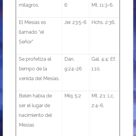
milagros.
6
Mt. 11:3-6.
El Mesías es
Jer. 23:5-6
Hchs. 2:36.
llamado “el
Señor”
Se profetiza el
Dan.
Gal. 4:4; Ef.
tiempo de la
9:24-26
1:10.
venida del Mesías.
Belén había de
Miq. 5:2
Mt. 2:1; Lc.
ser el lugar de
2:4-6.
nacimiento del
Mesías