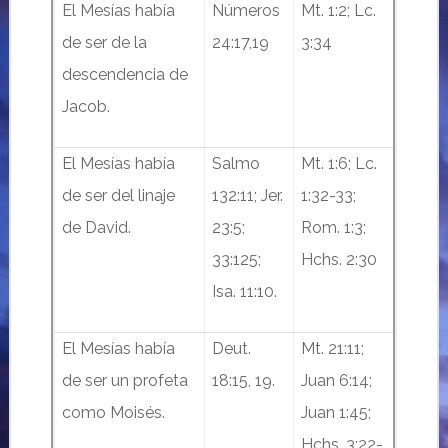
El Mesías había
Números
Mt. 1:2; Lc.
de ser de la
24:17,19
3:34
descendencia de
Jacob.
El Mesías había
Salmo
Mt. 1:6; Lc.
de ser del linaje
132:11; Jer.
1:32-33;
de David.
23:5;
Rom. 1:3;
33:125;
Hchs. 2:30
Isa. 11:10.
El Mesías había
Deut.
Mt. 21:11;
de ser un profeta
18:15, 19.
Juan 6:14;
como Moisés.
Juan 1:45;
Hchs. 3:22-