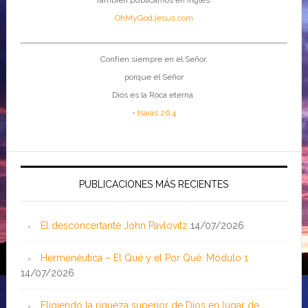
También publicamos en inglés:
OhMyGodJesus.com
Confíen siempre en el Señor,
porque el Señor
Dios es la Roca eterna.
-
Isaías 26:4
PUBLICACIONES MÁS RECIENTES
El desconcertante John Pavlovitz
14/07/2026
Hermenéutica – El Qué y el Por Qué: Módulo 1
14/07/2026
Eligiendo la riqueza superior de Dios en lugar de