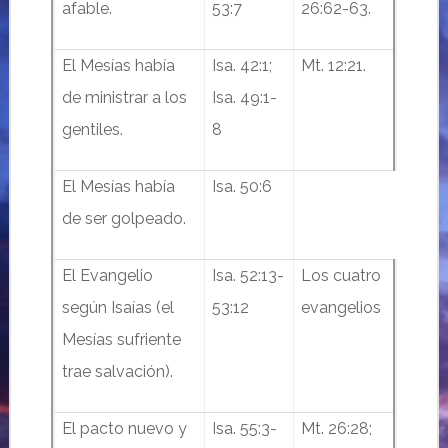
afable.
53:7
26:62-63.
El Mesías había
Isa. 42:1;
Mt. 12:21.
de ministrar a los
Isa. 49:1-
gentiles.
8
El Mesías había
Isa. 50:6
de ser golpeado.
El Evangelio
Isa. 52:13-
Los cuatro
según Isaías (el
53:12
evangelios
Mesías sufriente
trae salvación).
El pacto nuevo y
Isa. 55:3-
Mt. 26:28;