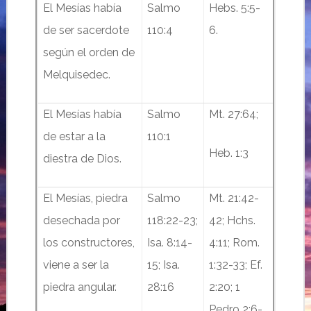
El Mesías había
Salmo
Hebs. 5:5-
de ser sacerdote
110:4
6.
según el orden de
Melquisedec.
El Mesías había
Salmo
Mt. 27:64;
de estar a la
110:1
Heb. 1:3
diestra de Dios.
El Mesías, piedra
Salmo
Mt. 21:42-
desechada por
118:22-23;
42; Hchs.
los constructores,
Isa. 8:14-
4:11; Rom.
viene a ser la
15; Isa.
1:32-33; Ef.
piedra angular.
28:16
2:20; 1
Pedro 2:6-