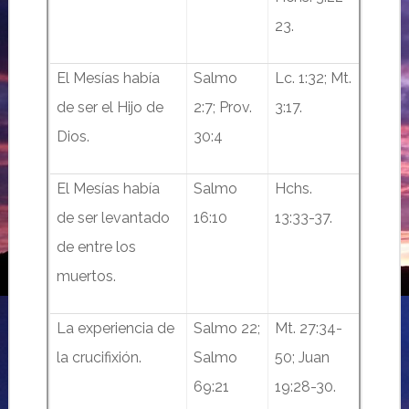
23.
El Mesías había
Salmo
Lc. 1:32; Mt.
de ser el Hijo de
2:7; Prov.
3:17.
Dios.
30:4
El Mesías había
Salmo
Hchs.
de ser levantado
16:10
13:33-37.
de entre los
muertos.
La experiencia de
Salmo 22;
Mt. 27:34-
la crucifixión.
Salmo
50; Juan
69:21
19:28-30.