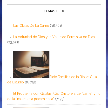
LO MÁS LEÍDO
Las Obras De La Carne
(38,501)
La Voluntad de Dios y la Voluntad Permisiva de Dios
(23,921)
Siete Familias de la Biblia: Guía
de Estudio
(18,755)
El Problema con Gálatas 5:24: Cristo era de “carne” y no
de la ¨naturaleza pecaminosa”
(7,173)