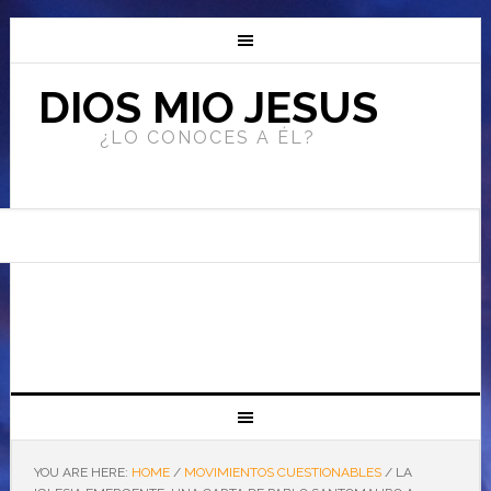
DIOS MIO JESUS
¿LO CONOCES A ÉL?
YOU ARE HERE:
HOME
/
MOVIMIENTOS CUESTIONABLES
/
LA