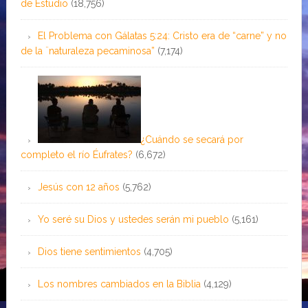
de Estudio
(18,756)
El Problema con Gálatas 5:24: Cristo era de “carne” y no
de la ¨naturaleza pecaminosa”
(7,174)
¿Cuándo se secará por
completo el río Éufrates?
(6,672)
Jesús con 12 años
(5,762)
Yo seré su Dios y ustedes serán mi pueblo
(5,161)
Dios tiene sentimientos
(4,705)
Los nombres cambiados en la Biblia
(4,129)