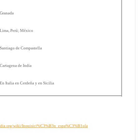
Granada
Lima, Perú
;
México
Santiago de Compastella
Cartagena de India
En Italia en Cerdeña y en Sicilia
ipedia.org/wiki/Inquisici%C3%B3n_espa%C3%B1ola