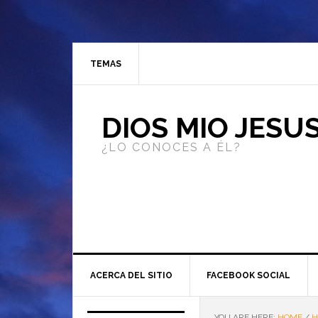
TEMAS
DIOS MIO JESU
¿LO CONOCES A ÉL?
ACERCA DEL SITIO
FACEBOOK SOCIAL
YOU ARE HERE:
HOME
/
H