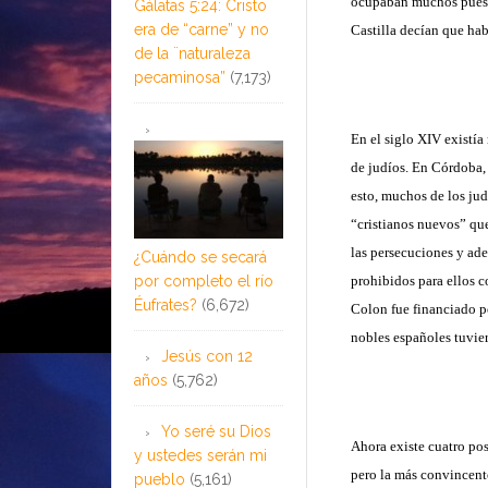
ocupaban muchos puesto
Gálatas 5:24: Cristo
era de “carne” y no
Castilla decían que habí
de la ¨naturaleza
pecaminosa”
(7,173)
En el siglo XIV existía
de judíos. En Córdoba,
esto, muchos de los jud
“cristianos nuevos” que
las persecuciones y ad
¿Cuándo se secará
por completo el río
prohibidos para ellos c
Éufrates?
(6,672)
Colon fue financiado po
nobles españoles tuvie
Jesús con 12
años
(5,762)
Yo seré su Dios
Ahora existe cuatro pos
y ustedes serán mi
pero la más convincente
pueblo
(5,161)