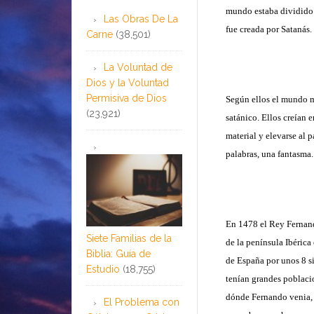
mundo estaba dividido e
Las Obras De La
fue creada por Satanás.
Carne
(38,501)
La Voluntad de
Dios y la Voluntad
Permisiva de Dios
Según ellos el mundo ma
(23,921)
satánico. Ellos creían 
material y elevarse al p
palabras, una fantasma.
En 1478 el Rey Fernand
Siete Familias de la
de la península Ibérica
Biblia: Guía de
de España por unos 8 si
Estudio
(18,755)
tenían grandes poblacio
dónde Fernando venia, h
El Problema con