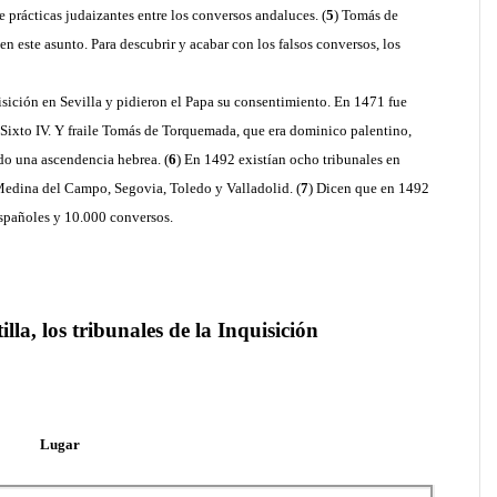
e prácticas judaizantes entre los conversos andaluces. (
5
) Tomás de
 este asunto. Para descubrir y acabar con los falsos conversos, los
isición en Sevilla y pidieron el Papa su consentimiento. En 1471 fue
 Sixto IV. Y fraile Tomás de Torquemada, que era dominico palentino,
do una ascendencia hebrea. (
6
) En 1492 existían ocho tribunales en
Medina del Campo, Segovia, Toledo y Valladolid. (
7
) Dicen que en 1492
spañoles y 10.000 conversos.
lla, los tribunales de la Inquisición
……..
Lugar