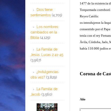
1477 de la existencia d
Dios tiene
Torquemada corroboró en
sentimientos
(4,705)
Reyes Católic
os introdujeron la Inqu
Los nombres
consentido por el Papa
cambiados en la
tenía con el rey Fernan
Biblia
(4,129)
Ávila, Córdoba, Jaén, 
había 110.000 judíos e
La Familia de
Jesús: Lucas 2:41-45
(3,967)
¿Indulgencias
Corona de Casti
otra vez?
(3,829)
La Familia de
Jacob
(3,560)
Año
……………………