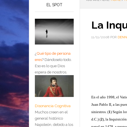
EL SPOT
La Inqu
11/11/2008
POR
DENN
¿
Qué tipo de persona
eres
?
Dándoselo todo.
Eso es lo que Dios
espera de nosotros.
En el año 1998, el Vati
Juan Pablo II, a las pue
Disonancia Cognitiva
siniestros. (
1
) Según lo
Muchos creen en el
general histórico
d.C.) (
2
), la Inquisició
Napoleón, debido a los
papal en 1478, a propue