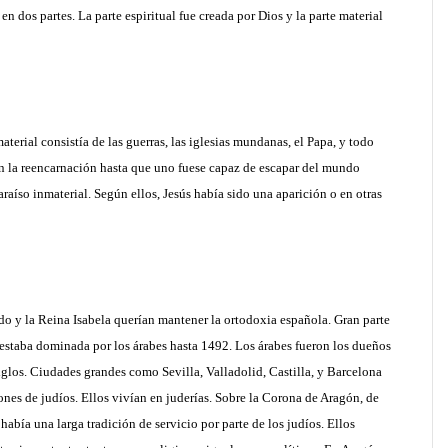
n dos partes. La parte espiritual fue creada por Dios y la parte material
terial consistía de las guerras, las iglesias mundanas, el Papa, y todo
en la reencarnación hasta que uno fuese capaz de escapar del mundo
araíso inmaterial. Según ellos, Jesús había sido una aparición o en otras
o y la Reina Isabela querían mantener la ortodoxia española. Gran parte
 estaba dominada por los árabes hasta 1492. Los árabes fueron los dueños
glos. Ciudades grandes como Sevilla, Valladolid, Castilla, y Barcelona
nes de judíos. Ellos vivían en juderías. Sobre la Corona de Aragón, de
abía una larga tradición de servicio por parte de los judíos. Ellos