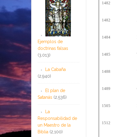
1482
1482
1484
Ejemplos de
doctrinas falsas
1485
(3,013)
La Cabaña
1488
(2,940)
1489
El plan de
Satanás
(2,536)
1505
La
Responsabilidad de
1512
un Maestro de la
Biblia
(2,100)