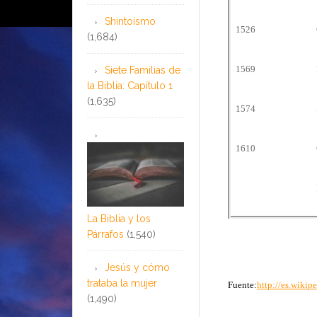
Shintoísmo
1526
(1,684)
1569
Siete Familias de
la Biblia: Capítulo 1
(1,635)
1574
1610
La Biblia y los
Párrafos
(1,540)
Jesús y cómo
trataba la mujer
Fuente:
http://es.wik
(1,490)