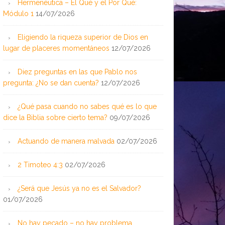
Hermenéutica – El Qué y el Por Qué:
Módulo 1
14/07/2026
Eligiendo la riqueza superior de Dios en
lugar de placeres momentáneos
12/07/2026
Diez preguntas en las que Pablo nos
pregunta: ¿No se dan cuenta?
12/07/2026
¿Qué pasa cuando no sabes qué es lo que
dice la Biblia sobre cierto tema?
09/07/2026
Actuando de manera malvada
02/07/2026
2 Timoteo 4:3
02/07/2026
¿Será que Jesús ya no es el Salvador?
01/07/2026
No hay pecado – no hay problema