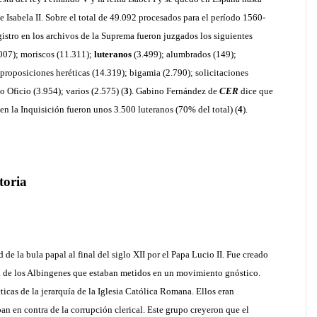
e Isabela II. Sobre el total de 49.092 procesados para el período 1560-
istro en los archivos de la Suprema fueron juzgados los siguientes
.007); moriscos (11.311);
luteranos
(3.499); alumbrados (149);
 proposiciones heréticas (14.319); bigamia (2.790); solicitaciones
o Oficio (3.954); varios (2.575) (
3
). Gabino Fernández de
CER
dice que
 en la Inquisición fueron unos 3.500 luteranos (70% del total) (
4
).
toria
 de la bula papal al final del siglo XII por el Papa Lucio II. Fue creado
ía de los Albingenes que estaban metidos en un movimiento gnóstico.
cticas de la jerarquía de la Iglesia Católica Romana. Ellos eran
ban en contra de la corrupción clerical. Este grupo creyeron que el