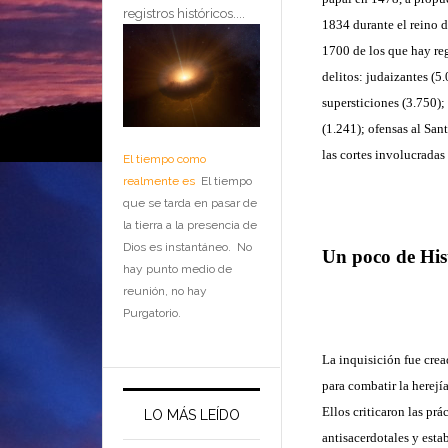
registros históricos....
1834 durante el reino d
1700 de los que hay reg
delitos: judaizantes (5
supersticiones (3.750);
(1.241); ofensas al Sant
las cortes involucradas
El tiempo como
realmente es
El tiempo
que se tarda en pasar de
la tierra a la presencia de
Dios es instantáneo. No
Un poco de His
hay punto medio de
reunión, no hay
Purgatorio.
La inquisición fue cread
para combatir la herej
Ellos criticaron las prá
LO MÁS LEÍDO
antisacerdotales y esta