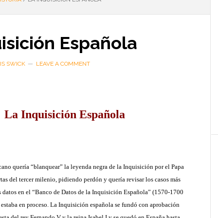
isición Española
IS SWICK
LEAVE A COMMENT
La Inquisición Española
cano quería “blanquear” la leyenda negra de la Inquisición por el Papa
rtas del tercer milenio, pidiendo perdón y quería
revisar los casos más
s datos en el “Banco de Datos de la Inquisición Española” (1570-1700
n estaba en proceso.
La Inquisición española se fundó con aprobación
sta del rey Fernando V y la reina Isabel I y se quedó en España hasta