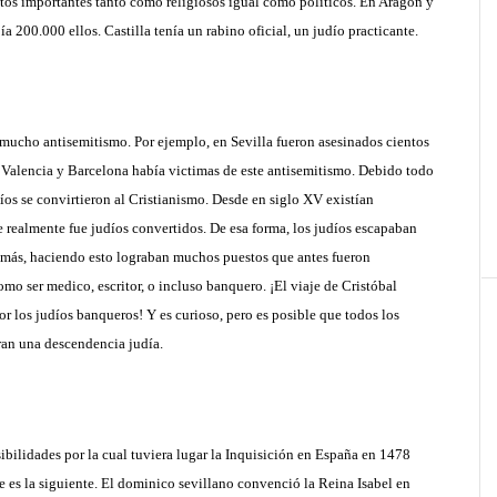
s importantes tanto como religiosos igual como políticos. En Aragón y
a 200.000 ellos. Castilla tenía un rabino oficial, un judío practicante.
 mucho antisemitismo. Por ejemplo, en Sevilla fueron asesinados cientos
 Valencia y Barcelona había victimas de este antisemitismo. Debido todo
íos se convirtieron al Cristianismo. Desde en siglo XV existían
 realmente fue judíos convertidos. De esa forma, los judíos escapaban
emás, haciendo esto lograban muchos puestos que antes fueron
omo ser medico, escritor, o incluso banquero. ¡El viaje de Cristóbal
r los judíos banqueros! Y es curioso, pero es posible que todos los
ran una descendencia judía.
ibilidades por la cual tuviera lugar la Inquisición en España en 1478
 es la siguiente. El dominico sevillano convenció la Reina Isabel en