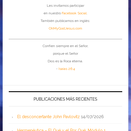
Les invitamos participar
en nuestro
Facebook Social
.
También publicamos en inglés:
OhMyGodJesus.com
Confíen siempre en el Señor,
porque el Señor
Dios es la Roca eterna.
-
Isaías 26:4
PUBLICACIONES MÁS RECIENTES
El desconcertante John Pavlovitz
14/07/2026
Hermenéutica – El Qué y el Por Qué: Módulo 1