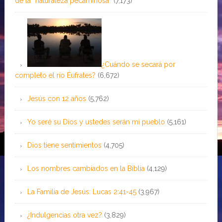
de la ¨naturaleza pecaminosa”
(7,173)
¿Cuándo se secará por
completo el río Éufrates?
(6,672)
Jesús con 12 años
(5,762)
Yo seré su Dios y ustedes serán mi pueblo
(5,161)
Dios tiene sentimientos
(4,705)
Los nombres cambiados en la Biblia
(4,129)
La Familia de Jesús: Lucas 2:41-45
(3,967)
¿Indulgencias otra vez?
(3,829)