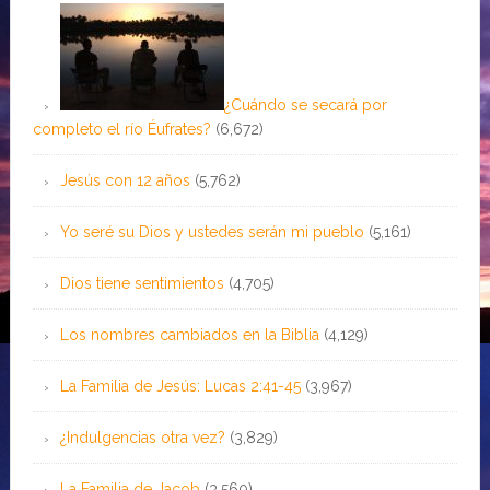
¿Cuándo se secará por
completo el río Éufrates?
(6,672)
Jesús con 12 años
(5,762)
Yo seré su Dios y ustedes serán mi pueblo
(5,161)
Dios tiene sentimientos
(4,705)
Los nombres cambiados en la Biblia
(4,129)
La Familia de Jesús: Lucas 2:41-45
(3,967)
¿Indulgencias otra vez?
(3,829)
La Familia de Jacob
(3,560)