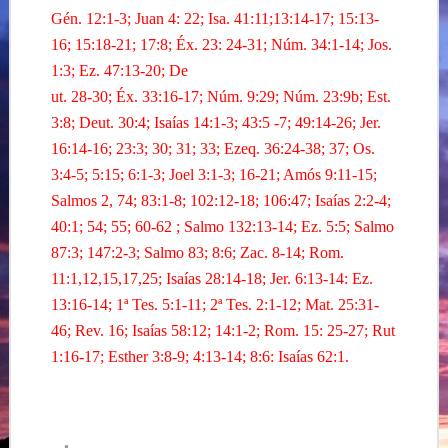
Gén
. 12:1-3; Juan 4: 22; Isa. 41:11;13:14-17; 15:13-
16; 15:18-21; 17:8;
Éx
. 23: 24-31; Núm. 34:1-14;
Jos
.
1:3;
Ez
. 47:13-20;
De
ut
. 28-30;
Éx
. 33:16-17; Núm. 9:29; Núm. 23:9b; Est.
3:8;
Deut
. 30:4; Isaías 14:1-3; 43:5 -7; 49:14-26;
Jer
.
16:14-16; 23:3; 30; 31; 33;
Ezeq
. 36:24-38; 37; Os.
3:4-5; 5:15; 6:1-3; Joel 3:1-3; 16-21; Amós 9:11-15;
Salmos 2, 74; 83:1-8; 102:12-18; 106:47; Isaías 2:2-4;
40:1; 54; 55; 60-62
; Salmo 132:13-14;
Ez
. 5:5; Salmo
87:3; 147:2-3;
Salmo 83; 8:6
;
Zac
. 8-14;
Rom
.
11:1,12,15,17,25; Isaías 28:14-18;
Jer
. 6:13-14:
Ez
.
13:16-14; 1ª Tes. 5:1-11; 2ª Tes. 2:1-12; Mat. 25:31-
46; Rev. 16; Isaías 58:12; 14:1-2;
Rom
. 15: 25-27; Rut
1:16-17;
Esther 3:8-9; 4:13-14; 8:6:
Isaías 62:1.