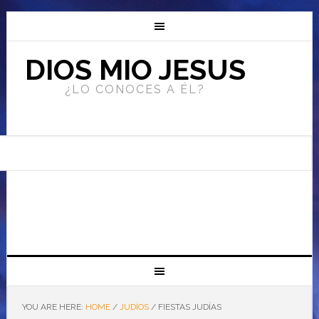
DIOS MIO JESUS
¿LO CONOCES A ÉL?
YOU ARE HERE:
HOME
/
JUDÍOS
/
FIESTAS JUDÍAS