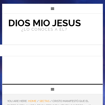
DIOS MIO JESUS
¿LO CONOCES A ÉL?
YOU ARE HERE:
HOME
/
SECTAS
/
CRISTO MANIFESTÓ QUE EL