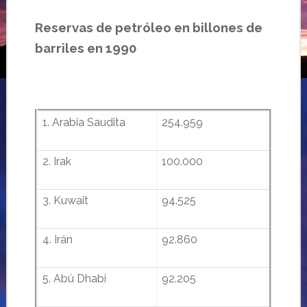
Reservas de petróleo en billones de
barriles en 1990
1.
Arabia
Saudita
254.959
2. Irak
100.000
3.
Kuwait
94.525
4. Irán
9
2.860
5. Abú Dhabi
92.205