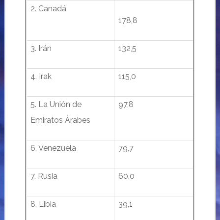
2. Canadá
178,8
3. Irán
132,5
4. Irak
115,0
5. La Unión de
97,8
Emiratos Árabes
6. Venezuela
79,7
7. Rusia
60,0
8. Libia
39,1