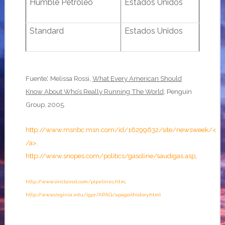
Humble Petroleo
Estados Unidos
Standard
Estados Unidos
:
Fuente
Melissa Rossi,
What Every American Should
Know About Who’s Really Running The World
, Penguin
Group, 2005.
http://www.msnbc.msn.com/id/16299632/site/newsweek/<
/a>,
http://www.snopes.com/politics/gasoline/saudigas.asp
,
http://www.sinclairoil.com/pipelines.htm
,
http://www.virginia.edu/igpr/APAG/apagoilhistory.html