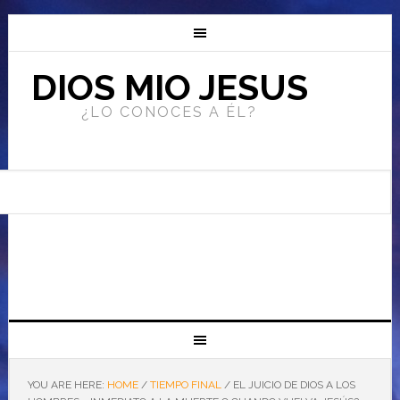
DIOS MIO JESUS
¿LO CONOCES A ÉL?
YOU ARE HERE:
HOME
/
TIEMPO FINAL
/
EL JUICIO DE DIOS A LOS