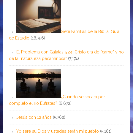
Siete Familias de la Biblia: Guía
de Estudio
(18,756)
El Problema con Gálatas 5:24: Cristo era de “carne” y no
de la ¨naturaleza pecaminosa”
(7,174)
¿Cuándo se secará por
completo el río Éufrates?
(6,672)
Jesús con 12 años
(5,762)
Yo seré su Dios y ustedes serán mi pueblo
(5,161)