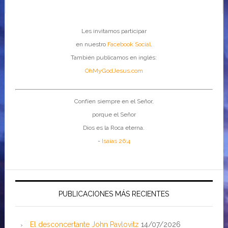
Les invitamos participar
en nuestro
Facebook Social
.
También publicamos en inglés:
OhMyGodJesus.com
Confíen siempre en el Señor,
porque el Señor
Dios es la Roca eterna.
-
Isaías 26:4
PUBLICACIONES MÁS RECIENTES
El desconcertante John Pavlovitz
14/07/2026