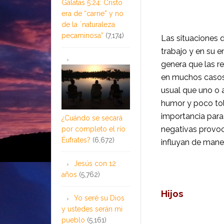
Gálatas 5:24: Cristo
era de “carne” y no
de la ¨naturaleza
pecaminosa”
(7,174)
Las situaciones d
trabajo y en su e
genera que las r
en muchos casos, 
usual que uno o a
humor y poco tole
importancia para 
¿Cuándo se secará
negativas provoca
por completo el río
Éufrates?
(6,672)
influ­yan de maner
Jesús con 12
años
(5,762)
Hijos
Yo seré su Dios
y ustedes serán mi
pueblo
(5,161)