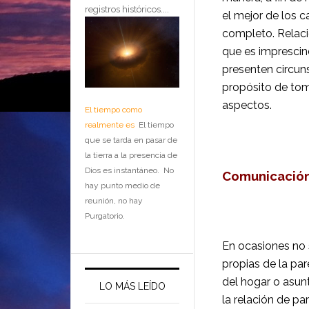
registros históricos....
el mejor de los c
completo.
Relaci
que es imprescin
presenten circun
propósito de tom
aspectos.
El tiempo como
realmente es
El tiempo
que se tarda en pasar de
la tierra a la presencia de
Dios es instantáneo. No
Comunicació
hay punto medio de
reunión, no hay
Purgatorio.
En ocasiones no 
propias de la par
del hogar o asunt
LO MÁS LEÍDO
la relación de pa