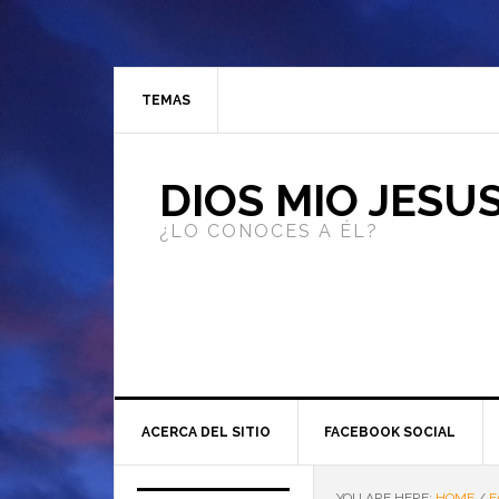
TEMAS
DIOS MIO JESU
¿LO CONOCES A ÉL?
ACERCA DEL SITIO
FACEBOOK SOCIAL
YOU ARE HERE:
HOME
/
F