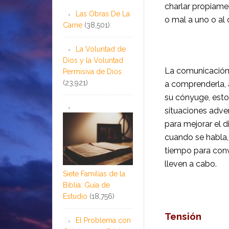
charlar propiamen
Las Obras De La
o mal a uno o al 
Carne
(38,501)
La Voluntad de
Dios y la Voluntad
La comunicación 
Permisiva de Dios
(23,921)
a compren­derla, 
su cónyuge, esto
situaciones adv
para mejorar el d
cuando se habla,
tiempo para conv
lleven a cabo.
Siete Familias de la
Biblia: Guía de
Estudio
(18,756)
Tensión
El Problema con