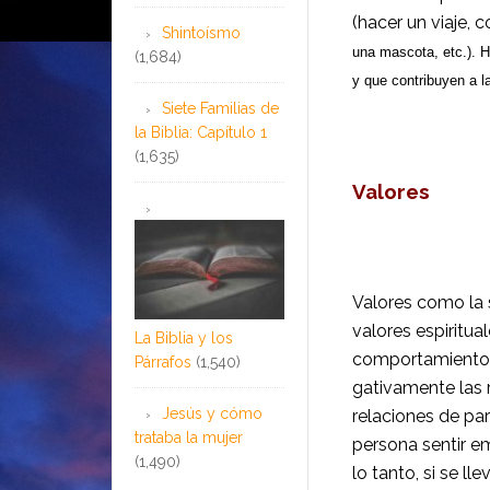
(hacer un viaje, 
Shintoísmo
una mascota, etc.). 
(1,684)
y que contribuyen a la
Siete Familias de
la Biblia: Capítulo 1
(1,635)
Valores
Valores como la s
valores espiritua
La Biblia y los
comportamiento d
Párrafos
(1,540)
gativamente las 
Jesús y cómo
relaciones de par
trataba la mujer
persona sentir em
(1,490)
lo tanto, si se l