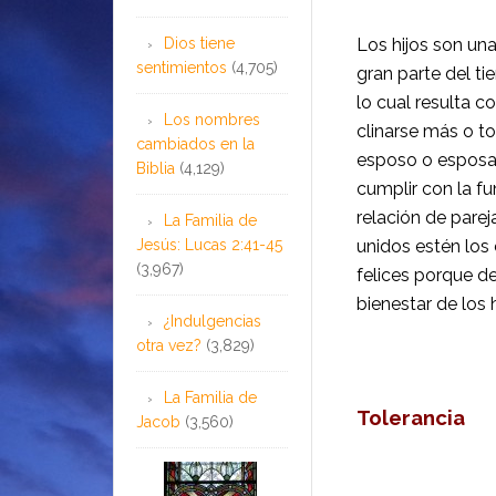
Dios tiene
Los hijos son un
sentimientos
(4,705)
gran parte del t
lo cual resulta c
Los nombres
clinarse más o t
cambiados en la
esposo o esposa.
Biblia
(4,129)
cumplir con la fu
relación de parej
La Familia de
Jesús: Lucas 2:41-45
unidos estén los 
(3,967)
felices por­que d
bienestar de los h
¿Indulgencias
otra vez?
(3,829)
La Familia de
Tolerancia
Jacob
(3,560)