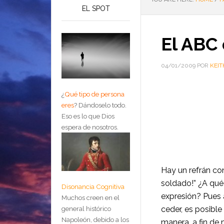
EL SPOT
El ABC 
04/01/2009
POR
KEIT
¿
Qué tipo de persona
eres
?
Dándoselo todo.
Eso es lo que Dios
espera de nosotros.
H
ay un refrán co
soldado!” ¿A qué
Disonancia Cognitiva
expresión? Pues 
Muchos creen en el
ceder, es posible
general histórico
Napoleón, debido a los
manera, a fin de 