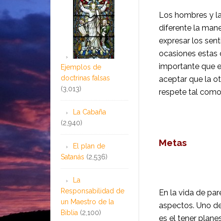
Los hombres y las
diferente la mane
expresar los sen
ocasiones estas d
importante que exi
Ejemplos de
doctrinas falsas
aceptar que la ot
(3,013)
respete tal como
La Cabaña
(2,940)
Metas
El plan de
Satanás
(2,536)
La
Responsabilidad de
En la vida de par
un Maestro de la
aspec­tos. Uno de
Biblia
(2,100)
es el tener plane