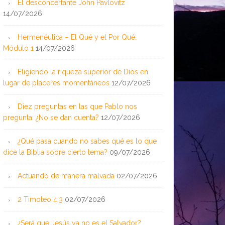
El desconcertante John Pavlovitz
14/07/2026
Hermenéutica – El Qué y el Por Qué:
Módulo 1
14/07/2026
Eligiendo la riqueza superior de Dios en
lugar de placeres momentáneos
12/07/2026
Diez preguntas en las que Pablo nos
pregunta: ¿No se dan cuenta?
12/07/2026
¿Qué pasa cuando no sabes qué es lo que
dice la Biblia sobre cierto tema?
09/07/2026
Actuando de manera malvada
02/07/2026
2 Timoteo 4:3
02/07/2026
¿Será que Jesús ya no es el Salvador?