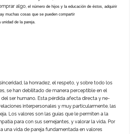
comprar algo,
el n
ú
mero de hijos y la educaci
ó
n de
é
s­tos, adquirir
Hay mu­chas cosas que se pueden compartir
 unidad de la pareja.
inceridad, la honradez, el respeto, y sobre todo los
les, se han debilitado de manera perceptible en el
el ser humano. Esta pérdida afecta directa y ne­
relaciones interpersonales y muy particularmente, las
eja. Los valores son las guías que le permiten a la
patía para con sus semejantes, y valorar la vida. Por
leva una vida de pareja funda­mentada en valores