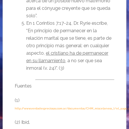
acerca de un posible nuevo matrimonio
para el cónyuge creyente que se queda
solo”.
En 1 Corintios 7:17-24, Dr. Ryrie escribe,
“En principio de permanecer en la
relación marital que se tiene, es parte de
otro principio más general: en cualquier
aspecto,
el cristiano ha de permanecer
en su llamamiento
, a no ser que sea
inmoral (v. 24)”. (3)
Fuentes
(1)
http://www.verdadespreciosas.com.ar/documentos/CHM_miscelaneos_I/el_yugo_
(2)
Ibíd.