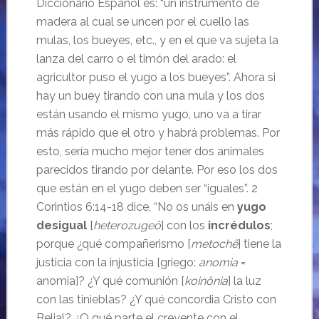
Diccionario Español es: “un instrumento de
madera al cual se uncen por el cuello las
mulas, los bueyes, etc., y en el que va sujeta la
lanza del carro o el timón del arado:
el
agricultor puso el yugo a los bueyes”.
Ahora si
hay un buey tirando con una mula y los dos
están usando el mismo yugo, uno va a tirar
más rápido que el otro y habrá problemas. Por
esto, sería mucho mejor tener dos animales
parecidos tirando por delante. Por eso los dos
que están en el yugo deben ser “iguales”.
2
Corintios 6:14-18 dice, “No os unáis en
yugo
desigual
[
heterozugeô
] con los
incrédulos
;
porque ¿qué compañerismo [
metochê
] tiene la
justicia con la injusticia [griego:
anomia
=
anomia]? ¿Y qué comunión [
koinônia
] la luz
con las tinieblas? ¿Y qué concordia Cristo con
Belial? ¿O qué parte el creyente con el