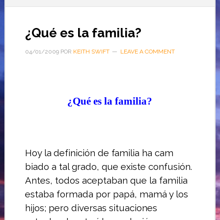
¿Qué es la familia?
04/01/2009
POR
KEITH SWIFT
LEAVE A COMMENT
¿Qu
é es la familia
?
H
oy la definición de familia ha cam­
biado a tal grado, que existe con­fusión.
Antes, todos aceptaban que la familia
estaba formada por papá, mamá y los
hijos; pero diversas situa­ciones