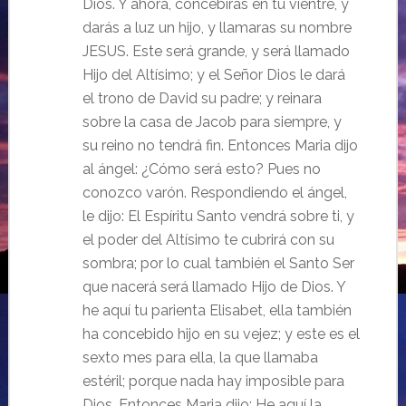
Dios. Y ahora, concebirás en tu vientre, y
darás a luz un hijo, y llamaras su nombre
JESUS. Este será grande, y será llamado
Hijo del Altísimo; y el Señor Dios le dará
el trono de David su padre; y reinara
sobre la casa de Jacob para siempre, y
su reino no tendrá fin. Entonces Maria dijo
al ángel: ¿Cómo será esto? Pues no
conozco varón. Respondiendo el ángel,
le dijo: El Espíritu Santo vendrá sobre ti, y
el poder del Altísimo te cubrirá con su
sombra; por lo cual también el Santo Ser
que nacerá será llamado Hijo de Dios. Y
he aquí tu parienta Elisabet, ella también
ha concebido hijo en su vejez; y este es el
sexto mes para ella, la que llamaba
estéril;
porque nada hay imposible para
Dios. Entonces Maria dijo: He aquí la