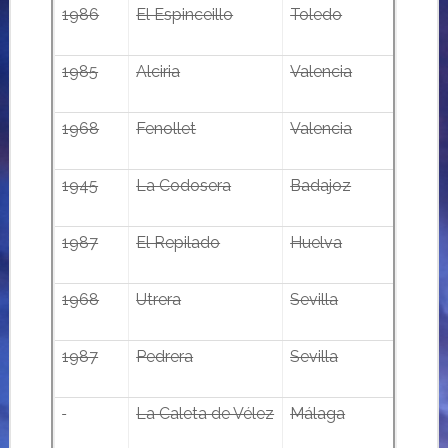
1986
El Espinceillo
Toledo
1985
Alciria
Valencia
1968
Fenollet
Valencia
1945
La Codosera
Badajoz
1987
El Repilado
Huelva
1968
Utrera
Sevilla
1987
Pedrera
Sevilla
La Caleta de Vélez
Málaga