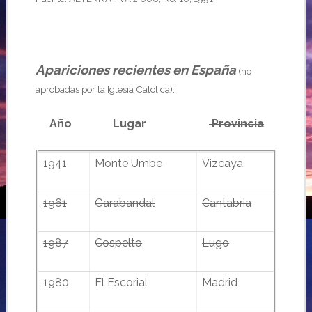
Apariciones recientes en España
(no
aprobadas por la Iglesia Católica):
……..
Año
…………………..
Lugar
………………………………..
Provincia
1941
Monte Umbe
Vizcaya
1961
Garabandal
Cantabria
1987
Cospelto
Lugo
1980
El Escorial
Madrid