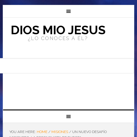
DIOS MIO JESUS
¿LO CONOCES A ÉL?
YOU ARE HERE:
HOME
/
MISIONES
/
UN NUEVO DESAFÍO