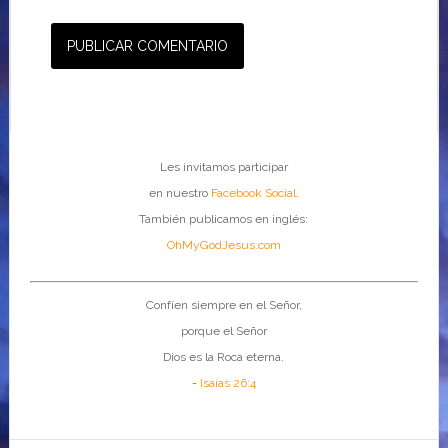
Les invitamos participar
en nuestro
Facebook Social
.
También publicamos en inglés:
OhMyGodJesus.com
Confíen siempre en el Señor,
porque el Señor
Dios es la Roca eterna.
-
Isaías 26:4