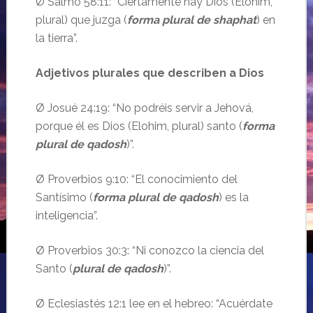
Ø Salmo 58:11: “Ciertamente hay Dios (Elohim,
plural) que juzga (
forma plural de shaphat
) en
la tierra”.
Adjetivos plurales que describen a Dios
Ø Josué 24:19: “No podréis servir a Jehová,
porque él es Dios (Elohim, plural) santo (
forma
plural de qadosh
)”.
Ø Proverbios 9:10: “El conocimiento del
Santísimo (
forma plural de qadosh
) es la
inteligencia”.
Ø Proverbios 30:3: “Ni conozco la ciencia del
Santo (
plural de qadosh
)”.
Ø Eclesiastés 12:1 lee en el hebreo: “Acuérdate