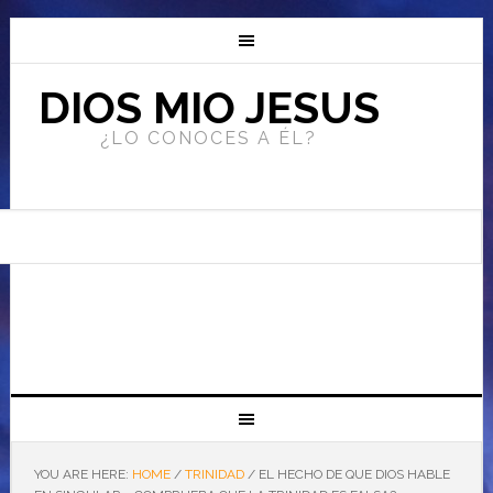
DIOS MIO JESUS
¿LO CONOCES A ÉL?
YOU ARE HERE:
HOME
/
TRINIDAD
/
EL HECHO DE QUE DIOS HABLE