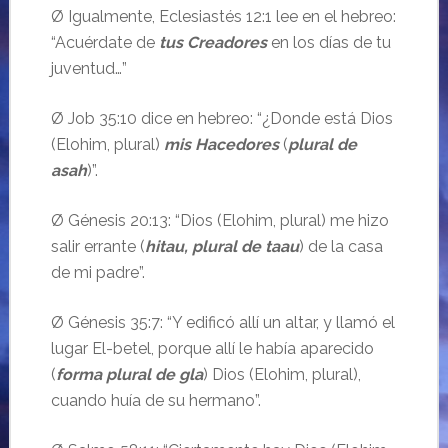
Ø Igualmente, Eclesiastés 12:1 lee en el hebreo:
“Acuérdate de
tus Creadores
en los días de tu
juventud…”
Ø Job 35:10 dice en hebreo: “¿Donde está Dios
(Elohim, plural)
mis Hacedores
(
plural de
asah
)”.
Ø Génesis 20:13: “Dios (Elohim, plural) me hizo
salir errante (
hitau, plural de taau
) de la casa
de mi padre”.
Ø Génesis 35:7: “Y edificó allí un altar, y llamó el
lugar El-betel, porque allí le había aparecido
(
forma plural de gla
) Dios (Elohim, plural),
cuando huía de su hermano”.