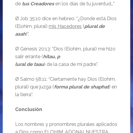
de
tus Creadores
en los días de tu juventud…”
Ø Job 35:10 dice en hebreo: “¿Donde está Dios
(Elohim, plural)
mis Hacedores
(
plural de
asah
)”.
Ø Génesis 20:13: “Dios (Elohim, plural) me hizo
salir errante (
hitau, p
lural de taau
) de la casa de mi padre”.
Ø Salmo 58:11: “Ciertamente hay Dios (Elohim,
plural) que juzga (
forma plural de shaphat
) en
la tierra”.
Conclusión
Los nombres y pronombres plurales aplicados
a Dios como ELOHIM, ADONAI, NUESTRA,