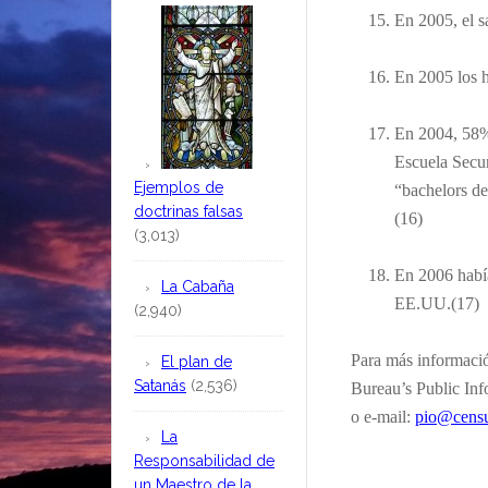
En 2005, el s
En 2005 los 
En 2004, 58%
Escuela Secun
Ejemplos de
“bachelors de
doctrinas falsas
(16)
(3,013)
En 2006 había
La Cabaña
EE.UU.(17)
(2,940)
Para más informació
El plan de
Satanás
(2,536)
Bureau’s Public Inf
o e-mail:
pio@censu
La
Responsabilidad de
un Maestro de la