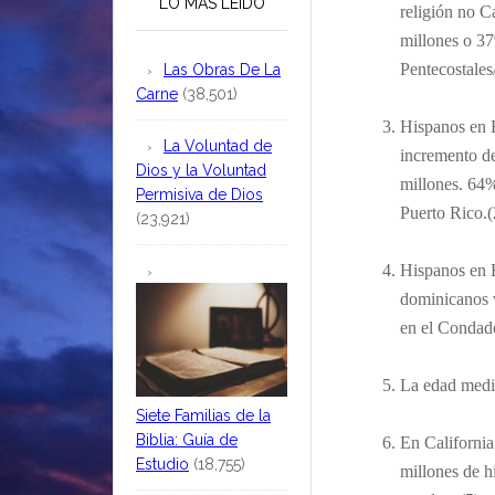
LO MÁS LEÍDO
religión no C
millones o 3
Pentecostales
Las Obras De La
Carne
(38,501)
Hispanos en 
La Voluntad de
incremento d
Dios y la Voluntad
millones. 64%
Permisiva de Dios
Puerto Rico.(
(23,921)
Hispanos en 
dominicanos 
en el Condad
La edad media
Siete Familias de la
Biblia: Guía de
En California
Estudio
(18,755)
millones de h