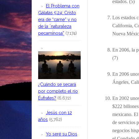
estados. (5)
El Problema con
Gálatas 5:24: Cristo
Los estados c
era de “carne” y no
California, C
de la ¨naturaleza
pecaminosa”
(7,174)
Nueva México
En 2006, la 
(7)
En 2006 unos
Ángeles,
Cali
¿Cuándo se secará
por completo el río
Éufrates?
(6,672)
En 2002 unos 
$222 billones
Jesús con 12
mexicano. El 
años
(5,762)
de servicios 
negocios hisp
Yo seré su Dios
el Condado d