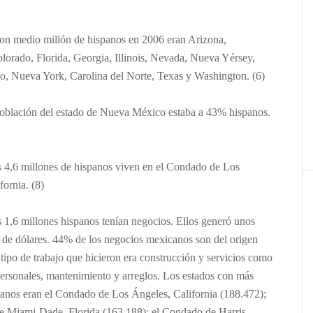
on medio millón de hispanos en 2006 eran Arizona,
olorado, Florida, Georgia, Illinois, Nevada, Nueva Yérsey,
, Nueva York, Carolina del Norte, Texas y Washington. (6)
población del estado de Nueva México estaba a 43% hispanos.
 4,6 millones de hispanos viven en el Condado de Los
fornia. (8)
1,6 millones hispanos tenían negocios. Ellos generó unos
 de dólares. 44% de los negocios mexicanos son del origen
tipo de trabajo que hicieron era construcción y servicios como
personales, mantenimiento y arreglos. Los estados con más
anos eran el Condado de Los Ángeles, California (188.472);
e Miami-Dade, Florida (163.188); el Condado de Harris,