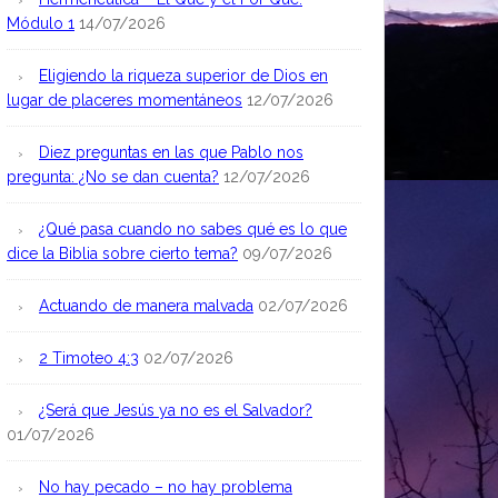
Módulo 1
14/07/2026
Eligiendo la riqueza superior de Dios en
lugar de placeres momentáneos
12/07/2026
Diez preguntas en las que Pablo nos
pregunta: ¿No se dan cuenta?
12/07/2026
¿Qué pasa cuando no sabes qué es lo que
dice la Biblia sobre cierto tema?
09/07/2026
Actuando de manera malvada
02/07/2026
2 Timoteo 4:3
02/07/2026
¿Será que Jesús ya no es el Salvador?
01/07/2026
No hay pecado – no hay problema