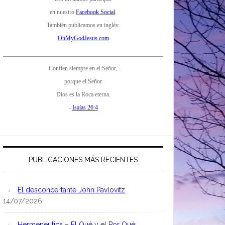
en nuestro
Facebook Social
.
También publicamos en inglés:
OhMyGodJesus.com
Confíen siempre en el Señor,
porque el Señor
Dios es la Roca eterna.
-
Isaías 26:4
PUBLICACIONES MÁS RECIENTES
El desconcertante John Pavlovitz
14/07/2026
Hermenéutica – El Qué y el Por Qué: