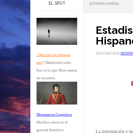
EL SPOT
ESTADOS UNIDOS,
Estadis
Hispan
16/01/2009
POR
DENNI
¿
Qué tipo de persona
eres
?
Dándoselo todo.
Eso es lo que Dios espera
de nosotros.
Disonancia Cognitiva
Muchos creen en el
general histórico
La información y la