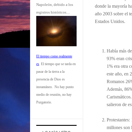
Napoleón, debido a los
donde la mayoría ha
registros históricos....
año 2003 sobre el te
Estados Unidos.
Había más de
El tiempo como realmente
93% eran cris
es
El tiempo que se tarda en
1% era otra c
pasar de la tierra a la
este año, en 
presencia de Dios es
Romanos 26% 
instantáneo. No hay punto
Además,
86% 
medio de reunión, no hay
Carismáticos.
Purgatorio.
salieron de es
Protestantes:
millones son 