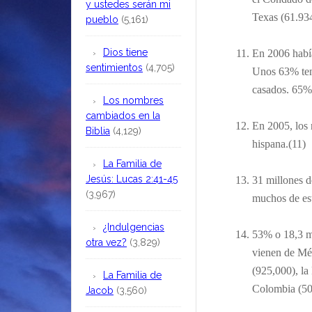
y ustedes serán mi
Texas (61.93
pueblo
(5,161)
Dios tiene
En 2006 había
sentimientos
(4,705)
Unos 63% ten
casados. 65% 
Los nombres
cambiados en la
En 2005, los 
Biblia
(4,129)
hispana.(11)
La Familia de
Jesús: Lucas 2:41-45
31 millones d
(3,967)
muchos de est
¿Indulgencias
53% o 18,3 mi
otra vez?
(3,829)
vienen de Méx
(925,000), l
La Familia de
Colombia (50
Jacob
(3,560)