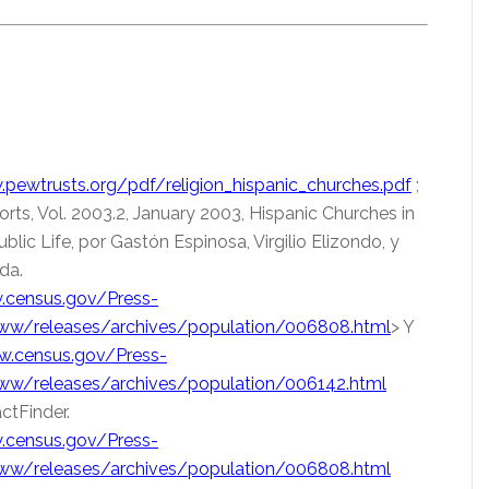
.pewtrusts.org/pdf/religion_hispanic_churches.pdf
;
orts, Vol. 2003.2, January 2003, Hispanic Churches in
blic Life, por Gastón Espinosa, Virgilio Elizondo, y
da.
.census.gov/Press-
w/releases/archives/population/006808.html
> Y
w.census.gov/Press-
w/releases/archives/population/006142.html
ctFinder.
.census.gov/Press-
w/releases/archives/population/006808.html