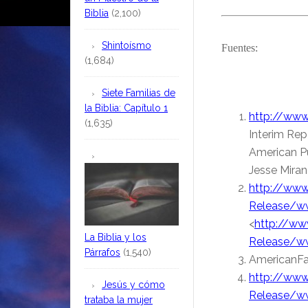
Biblia
(2,100)
Shintoísmo
Fuentes:
(1,684)
Siete Familias de
la Biblia: Capítulo 1
http://www
(1,635)
Interim Rep
American Pu
Jesse Miran
http://www
Release/ww
<
http://ww
La Biblia y los
Release/ww
Párrafos
(1,540)
AmericanFa
http://www
Jesús y cómo
Release/ww
trataba la mujer