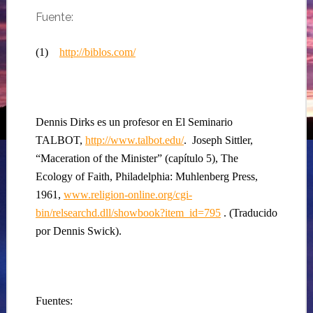
Fuente:
(1)
http://biblos.com/
Dennis Dirks es un profesor en El Seminario
TALBOT,
http://www.talbot.edu/
.
Joseph Sittler,
“Maceration of the Minister” (capítulo 5), The
Ecology of Faith,
Philadelphia
: Muhlenberg Press,
1961,
www.religion-online.org/cgi-
bin/relsearchd.dll/showbook?item_id=795
. (Traducido
por Dennis Swick).
Fuentes: