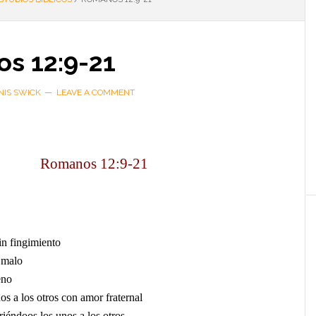
s 12:9-21
NIS SWICK
LEAVE A COMMENT
Romanos 12:9-21
in fingimiento
 malo
eno
s a los otros con amor fraternal
riéndoos los unos a los otros