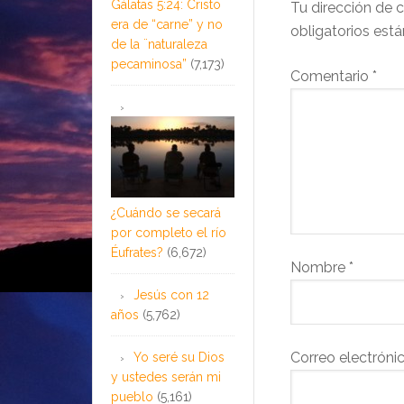
Gálatas 5:24: Cristo
Tu dirección de c
era de “carne” y no
obligatorios es
de la ¨naturaleza
pecaminosa”
(7,173)
Comentario
*
¿Cuándo se secará
por completo el río
Éufrates?
(6,672)
Nombre
*
Jesús con 12
años
(5,762)
Correo electróni
Yo seré su Dios
y ustedes serán mi
pueblo
(5,161)