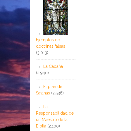
Ejemplos de
doctrinas falsas
(3,013)
La Cabaña
(2,940)
El plan de
Satanás
(2,536)
La
Responsabilidad de
un Maestro de la
Biblia
(2,100)