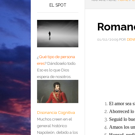
EL SPOT
Romano
01/02/2009
POR
DEN
¿
Qué tipo de persona
eres
?
Dándoselo todo.
Eso es lo que Dios
espera de nosotros.
El amor sea s
Aborreced lo
Disonancia Cognitiva
Seguid lo bu
Muchos creen en el
general histórico
Amaos los uno
Napoleón, debido a los
Honrad, prefi