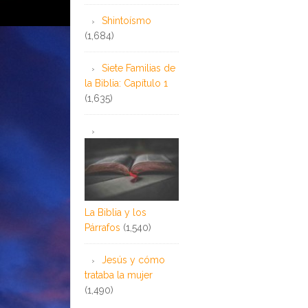
Shintoísmo
(1,684)
Siete Familias de
la Biblia: Capítulo 1
(1,635)
La Biblia y los
Párrafos
(1,540)
Jesús y cómo
trataba la mujer
(1,490)