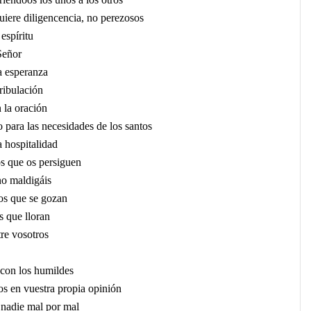
uiere diligencencia, no perezosos
espíritu
Señor
a esperanza
tribulación
 la oración
para las necesidades de los santos
a hospitalidad
s que os persiguen
no maldigáis
os que se gozan
s que lloran
re vosotros
con los humildes
os en vuestra propia opinión
 nadie mal por mal