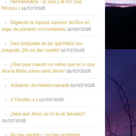
Hermenéutica – El Qué y el Por Qué:
Módulo 1
14/07/2026
Eligiendo la riqueza superior de Dios en
lugar de placeres momentáneos
12/07/2026
Diez preguntas en las que Pablo nos
pregunta: ¿No se dan cuenta?
12/07/2026
¿Qué pasa cuando no sabes qué es lo que
dice la Biblia sobre cierto tema?
09/07/2026
Actuando de manera malvada
02/07/2026
2 Timoteo 4:3
02/07/2026
¿Será que Jesús ya no es el Salvador?
01/07/2026
No hay pecado – no hay problema