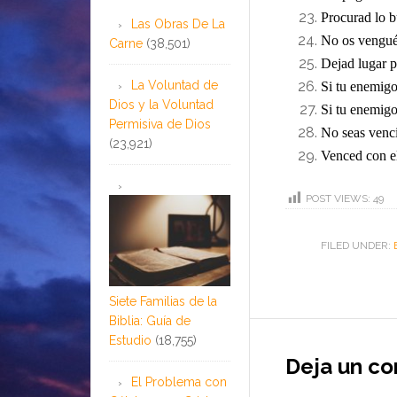
Procurad lo b
Las Obras De La
No os vengué
Carne
(38,501)
Dejad lugar p
La Voluntad de
Si tu enemigo
Dios y la Voluntad
Si tu enemigo
Permisiva de Dios
No seas venc
(23,921)
Venced con el
POST VIEWS:
49
FILED UNDER:
Siete Familias de la
Biblia: Guía de
Estudio
(18,755)
Deja un c
El Problema con