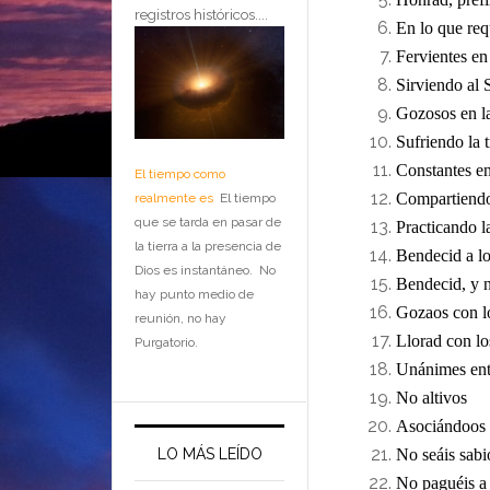
registros históricos....
En lo que req
Fervientes en 
Sirviendo al 
Gozosos en l
Sufriendo la 
Constantes en
El tiempo como
Compartiendo 
realmente es
El tiempo
que se tarda en pasar de
Practicando l
la tierra a la presencia de
Bendecid a lo
Dios es instantáneo. No
Bendecid, y 
hay punto medio de
Gozaos con l
reunión, no hay
Llorad con lo
Purgatorio.
Unánimes ent
No altivos
Asociándoos 
LO MÁS LEÍDO
No seáis sabi
No paguéis a