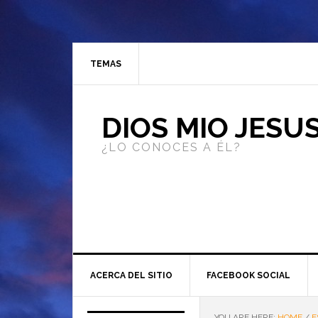
TEMAS
DIOS MIO JESU
¿LO CONOCES A ÉL?
ACERCA DEL SITIO
FACEBOOK SOCIAL
YOU ARE HERE:
HOME
/
E