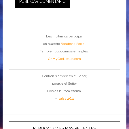
Les invitamos participar
en nuestro
Facebook Social
.
También publicamos en inglés:
OhMyGodJesus.com
Confíen siempre en el Señor,
porque el Señor
Dios es la Roca eterna.
-
Isaías 26:4
PUBLICACIONES MÁS RECIENTES