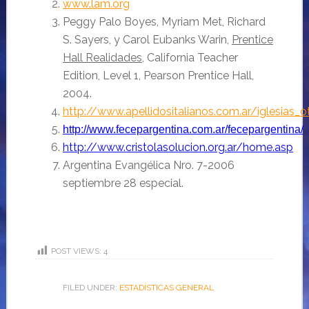
www.lam.org
Peggy Palo Boyes, Myriam Met, Richard
S. Sayers, y Carol Eubanks Warin,
Prentice
Hall Realidades
, California Teacher
Edition, Level 1, Pearson Prentice Hall,
2004.
http://www.apellidositalianos.com.ar/igles
http://www.fecepargentina.com.ar/fecepargentina/
http://www.cristolasolucion.org.ar/home.asp
Argentina Evangélica Nro. 7-2006
septiembre 28 especial.
POST VIEWS:
4
FILED UNDER:
ESTADÍSTICAS GENERAL