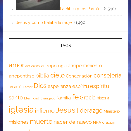
La Biblia y los Párrafos
(1,540)
Jesús y cómo trataba la mujer
(1,490)
TAGS
amor
arrepentimiento
antropología
anticristo
cielo
consejería
biblia
arrepentirse
Condenación
Dios
espíritu
esperanza
espíritu
creación
creer
fe
santo
Gracia
familia
historia
Eternidad
Evangelio
iglesia
Jesus
liderazgo
infierno
Ministerio
muerte
nacer de nuevo
misiones
NRA
oracion