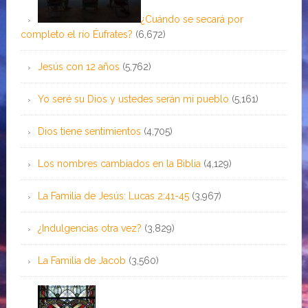
¿Cuándo se secará por
completo el río Éufrates?
(6,672)
Jesús con 12 años
(5,762)
Yo seré su Dios y ustedes serán mi pueblo
(5,161)
Dios tiene sentimientos
(4,705)
Los nombres cambiados en la Biblia
(4,129)
La Familia de Jesús: Lucas 2:41-45
(3,967)
¿Indulgencias otra vez?
(3,829)
La Familia de Jacob
(3,560)