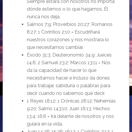
Siempre estará con nosotros no importa
dónde estemos o lo que hagamos. Él
nunca nos deja.
Salmos 7:9; Proverbios 20:27; Romanos
8:27; 1 Corintios 2:10 = Escudriñará
nuestros corazones y nos mostrara lo
que necesitamos cambiar.
Éxodo 31:3; Deuteronomio 34:9; Jueces
14:6; 2 Samuel 23:2; Marcos 13:11 = Nos
da la capacidad de hacer lo que
necesitamos hacer e incluso da dones
para trabajar, sabiduría o palabras para
decir cuando no sabemos qué decir.
1 Reyes 18:12; 1 Crónicas 28:12; Nehemías
9:20; Salmo 143:10; Juan 16:13; Hechos
13:4; 16:6 = Irá delante de nosotros y nos
guiará en la vida.
Juan 14:26; 15:26; 16:13; 1 Corintios 2:13; 1