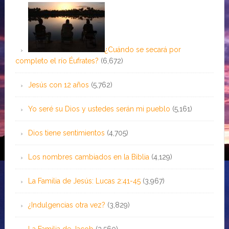
¿Cuándo se secará por
completo el río Éufrates?
(6,672)
Jesús con 12 años
(5,762)
Yo seré su Dios y ustedes serán mi pueblo
(5,161)
Dios tiene sentimientos
(4,705)
Los nombres cambiados en la Biblia
(4,129)
La Familia de Jesús: Lucas 2:41-45
(3,967)
¿Indulgencias otra vez?
(3,829)
La Familia de Jacob
(3,560)