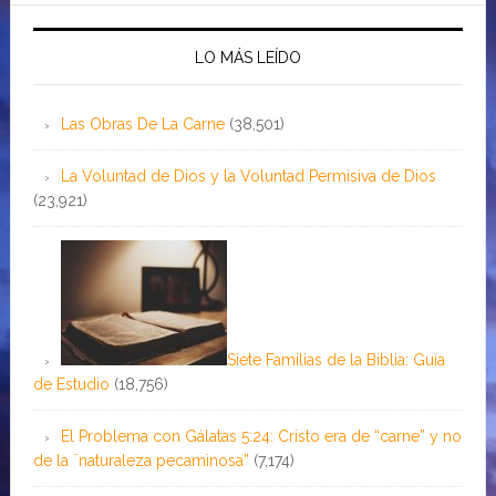
LO MÁS LEÍDO
Las Obras De La Carne
(38,501)
La Voluntad de Dios y la Voluntad Permisiva de Dios
(23,921)
Siete Familias de la Biblia: Guía
de Estudio
(18,756)
El Problema con Gálatas 5:24: Cristo era de “carne” y no
de la ¨naturaleza pecaminosa”
(7,174)