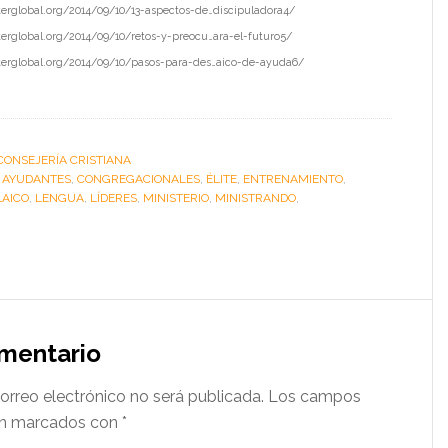
nterglobal.org/2014/09/10/13-aspectos-de…discipuladora4/ ‎
nterglobal.org/2014/09/10/retos-y-preocu…ara-el-futuro5/
interglobal.org/2014/09/10/pasos-para-des…aico-de-ayuda6/ ‎
CONSEJERÍA CRISTIANA
:
AYUDANTES
,
CONGREGACIONALES
,
ÉLITE
,
ENTRENAMIENTO
,
LAICO
,
LENGUA
,
LÍDERES
,
MINISTERIO
,
MINISTRANDO
,
omentario
orreo electrónico no será publicada.
Los campos
tán marcados con
*