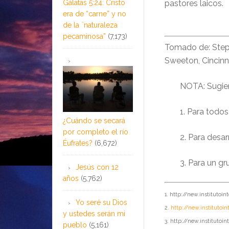
Gálatas 5:24: Cristo
pastores laicos.
era de “carne” y no
de la ¨naturaleza
pecaminosa”
(7,173)
Tomado de: Steps
Sweeton, Cincinna
NOTA: Sugier
1. Para todos
¿Cuándo se secará
por completo el río
2. Para desa
Éufrates?
(6,672)
3. Para un gr
Jesús con 12
años
(5,762)
1. http://new.instituto
Yo seré su Dios
2.
http://new.institutoin
y ustedes serán mi
3. http://new.institutoi
pueblo
(5,161)