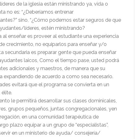
 líderes de la iglesia están ministrando ya, vida o
nta no es: “¿Deberíamos entrenar
antes?” sino, “¿Cómo podemos estar seguros de que
yudantes/líderes, estén ministrando?
 al enseñar es proveer al estudiante una experiencia
de crecimiento, no equiparlos para enseñar y/o
ta secundaria es preparar gente que pueda enseñar
 ayudantes laicos, Como el tiempo pase, usted podrá
ntes adicionales y maestros, de manera que su
a expandiendo de acuerdo a como sea necesario.
idades evitará que el programa se convierta en un
élite.
nto le permitirá desarrollar sus clases dominicales,
ores, grupos pequeños, juntas congregacionales, yen
ngregación, en una comunidad terapéutica de
argo plazo equipar a un grupo de “especialistas”,
ervir en un ministerio de ayuda/ consejería/