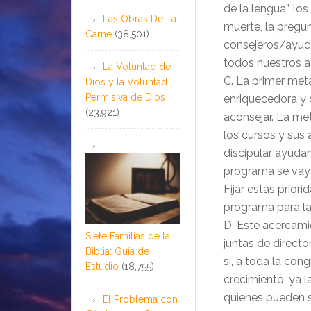
de la lengua”, los
Las Obras De La
muerte, la pregu
Carne
(38,501)
consejeros/ayud
todos nuestros a
La Voluntad de
C. La primer meta
Dios y la Voluntad
Permisiva de Dios
enriquecedora y 
(23,921)
aconsejar. La me
los cursos y sus
discipular ayuda
programa se vay
Fijar estas prior
programa para la 
D. Este acercamie
Siete Familias de la
juntas de direct
Biblia: Guía de
si, a toda la co
Estudio
(18,755)
crecimiento, ya l
quienes pueden s
El Problema con