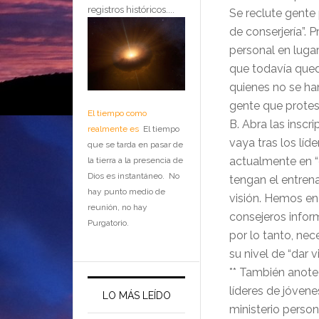
registros históricos....
Se reclute gente
de conserjería”.
personal en lugar
que todavía qued
quienes no se ha
gente que protes
El tiempo como
B. Abra las inscr
realmente es
El tiempo
vaya tras los líd
que se tarda en pasar de
actualmente en “c
la tierra a la presencia de
Dios es instantáneo. No
tengan el entren
hay punto medio de
visión. Hemos e
reunión, no hay
consejeros infor
Purgatorio.
por lo tanto, ne
su nivel de “dar vi
** También anote 
líderes de jóven
LO MÁS LEÍDO
ministerio person