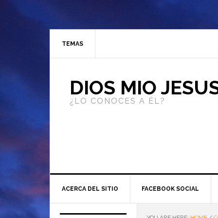
TEMAS
DIOS MIO JESU
¿LO CONOCES A ÉL?
ACERCA DEL SITIO
FACEBOOK SOCIAL
YOU ARE HERE:
HOME
/
C