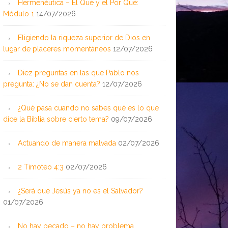
Hermenéutica – El Qué y el Por Qué:
Módulo 1
14/07/2026
Eligiendo la riqueza superior de Dios en
lugar de placeres momentáneos
12/07/2026
Diez preguntas en las que Pablo nos
pregunta: ¿No se dan cuenta?
12/07/2026
¿Qué pasa cuando no sabes qué es lo que
dice la Biblia sobre cierto tema?
09/07/2026
Actuando de manera malvada
02/07/2026
2 Timoteo 4:3
02/07/2026
¿Será que Jesús ya no es el Salvador?
01/07/2026
No hay pecado – no hay problema