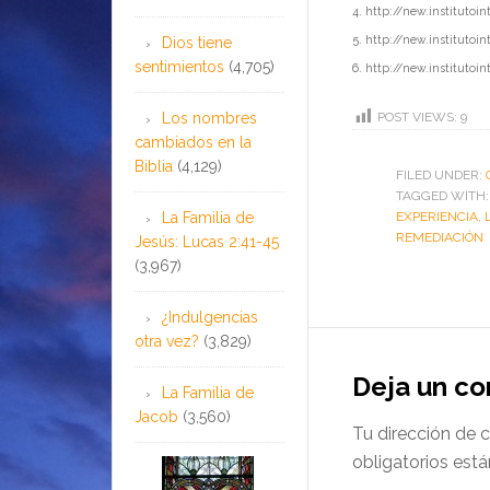
4. http://new.institutoi
5. http://new.institutoi
Dios tiene
sentimientos
(4,705)
6. http://new.instituto
Los nombres
POST VIEWS:
9
cambiados en la
Biblia
(4,129)
FILED UNDER:
TAGGED WITH
La Familia de
EXPERIENCIA
,
REMEDIACIÓN
Jesús: Lucas 2:41-45
(3,967)
¿Indulgencias
otra vez?
(3,829)
Deja un c
La Familia de
Jacob
(3,560)
Tu dirección de c
obligatorios es