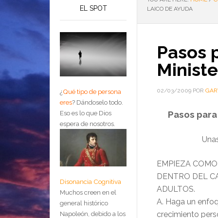
EL SPOT
LAICO DE AYUDA
Pasos p
Ministe
02/03/2009
POR
GAR
¿
Qué tipo de persona
eres
?
Dándoselo todo.
Pasos para 
Eso es lo que Dios
espera de nosotros.
Unas
EMPIEZA COMO 
DENTRO DEL CA
Disonancia Cognitiva
ADULTOS.
Muchos creen en el
A. Haga un enfoq
general histórico
crecimiento pers
Napoleón, debido a los