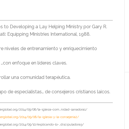
 to Developing a Lay Helping Ministry por Gary R.
ti: Equipping Ministries International, 1988.
e niveles de entrenamiento y enriquecimiento
 …con enfoque en líderes claves.
rrollar una comunidad terapéutica.
upo de especialistas… de consejeros cristianos laicos.
interglobal.org/2014/09/08/la-iglesia-com…nidad-sanadora1/
terglobal.org/2014/09/08/la-iglesia-y-la-consejeria2/
nterglobal.org/2014/09/10/explicando-lo-…discipuladora3/ ‎