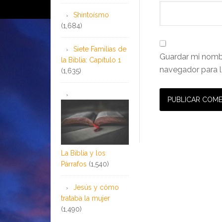
Shintoísmo
(1,684)
Siete Familias de
Guardar mi nombr
la Biblia: Capítulo 1
navegador para l
(1,635)
La Biblia y los
Párrafos
(1,540)
Jesús y cómo
trataba la mujer
(1,490)