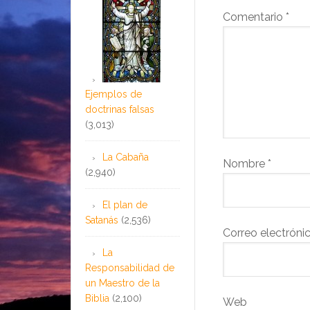
Comentario
*
Ejemplos de
doctrinas falsas
(3,013)
La Cabaña
Nombre
*
(2,940)
El plan de
Satanás
(2,536)
Correo electróni
La
Responsabilidad de
un Maestro de la
Biblia
(2,100)
Web