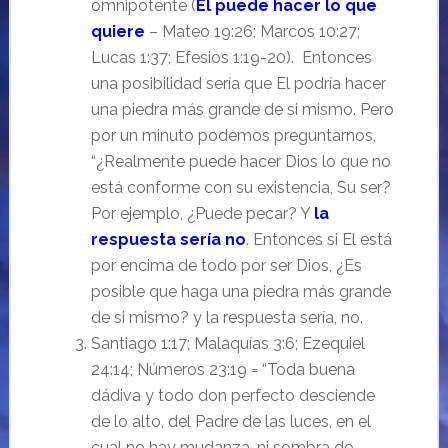
omnipotente (
El puede hacer lo que
quiere
– Mateo 19:26; Marcos 10:27;
Lucas 1:37; Efesios 1:19-20). Entonces
una posibilidad sería que El podría hacer
una piedra más grande de si mismo. Pero
por un minuto podemos preguntarnos,
“¿Realmente puede hacer Dios lo que no
está conforme con su existencia, Su ser?
Por ejemplo, ¿Puede pecar? Y
la
respuesta sería no
. Entonces si El está
por encima de todo por ser Dios, ¿Es
posible que haga una piedra más grande
de si mismo? y la respuesta sería, no.
Santiago 1:17; Malaquías 3:6; Ezequiel
24:14; Números 23:19 = “Toda buena
dádiva y todo don perfecto desciende
de lo alto, del Padre de las luces, en el
cual no hay mudanza, ni sombra de