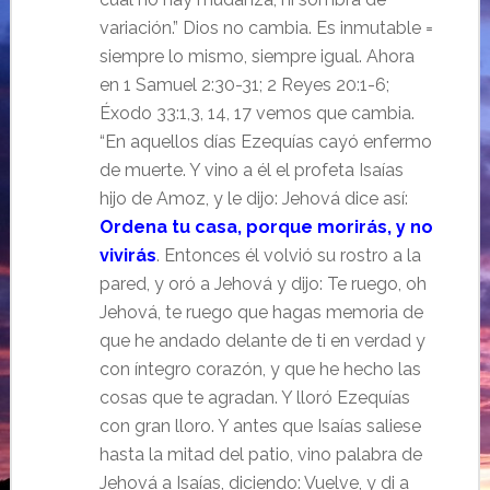
variación.” Dios no cambia. Es inmutable =
siempre lo mismo, siempre igual. Ahora
en 1 Samuel 2:30-31; 2 Reyes 20:1-6;
Éxodo 33:1,3, 14, 17 vemos que cambia.
“En aquellos días Ezequías cayó enfermo
de muerte. Y vino a él el profeta Isaías
hijo de Amoz, y le dijo: Jehová dice así:
Ordena tu casa, porque morirás, y no
vivirás
. Entonces él volvió su rostro a la
pared, y oró a Jehová y dijo: Te ruego, oh
Jehová, te ruego que hagas memoria de
que he andado delante de ti en verdad y
con íntegro corazón, y que he hecho las
cosas que te agradan. Y lloró Ezequías
con gran lloro. Y antes que Isaías saliese
hasta la mitad del patio, vino palabra de
Jehová a Isaías, diciendo: Vuelve, y di a