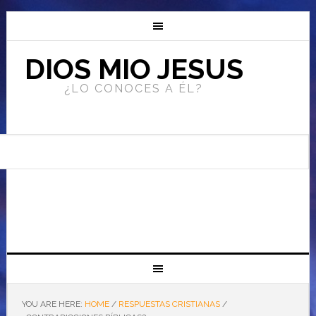
DIOS MIO JESUS
¿LO CONOCES A ÉL?
YOU ARE HERE:
HOME
/
RESPUESTAS CRISTIANAS
/