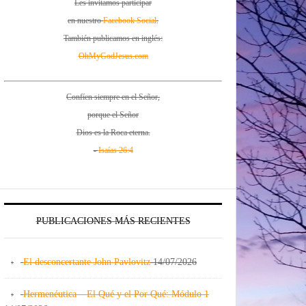
Les invitamos participar
en nuestro
Facebook Social
.
También publicamos en inglés:
OhMyGodJesus.com
Confíen siempre en el Señor,
porque el Señor
Dios es la Roca eterna.
-
Isaías 26:4
PUBLICACIONES MÁS RECIENTES
El desconcertante John Pavlovitz
14/07/2026
Hermenéutica – El Qué y el Por Qué: Módulo 1