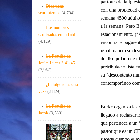
pastores de la Igles
Dios tiene
con una propiedad d
sentimientos
(4,704)
semana 4500 adultos 
a la semana. Pero B
Los nombres
estacionamiento. (“
cambiados en la Biblia
(4,129)
encontrar el siguien
igual manera se des
La Familia de
de discipulado de di
Jesús: Lucas 2:41-45
pretribulacionista e
(3,967)
su “descontento nun
contemporáneo como
¿Indulgencias otra
vez?
(3,829)
La Familia de
Burke organiza las 
Jacob
(3,560)
llegado a rechazar l
que pertenece a un “
pastor que es un CE
sucede cuando el m