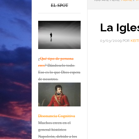
EL SPOT
La Igl
03/03/2009
POR
KEIT
¿
Qué tipo de persona
eres
?
Dándoselo todo.
Eso es lo que Dios espera
de nosotros.
Disonancia Cognitiva
Muchos creen en el
general histórico
Napoleón, debido a los