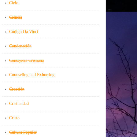
Cielo
Ciencia
Código Da Vinci
Condenación
Consejería Cristiana
Counseling and Exhorting
Creación
Cristiandad
Cristo
Cultura Popular