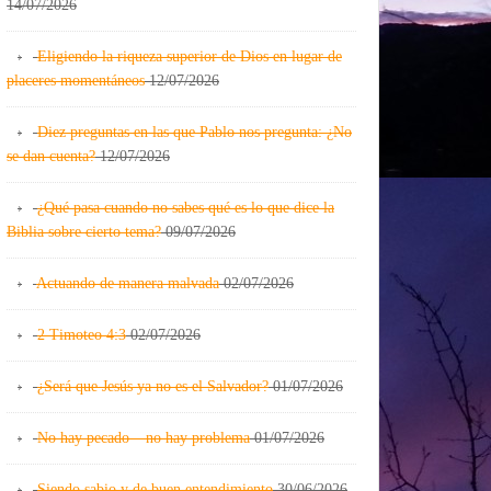
14/07/2026
Eligiendo la riqueza superior de Dios en lugar de
placeres momentáneos
12/07/2026
Diez preguntas en las que Pablo nos pregunta: ¿No
se dan cuenta?
12/07/2026
¿Qué pasa cuando no sabes qué es lo que dice la
Biblia sobre cierto tema?
09/07/2026
Actuando de manera malvada
02/07/2026
2 Timoteo 4:3
02/07/2026
¿Será que Jesús ya no es el Salvador?
01/07/2026
No hay pecado – no hay problema
01/07/2026
Siendo sabio y de buen entendimiento
30/06/2026