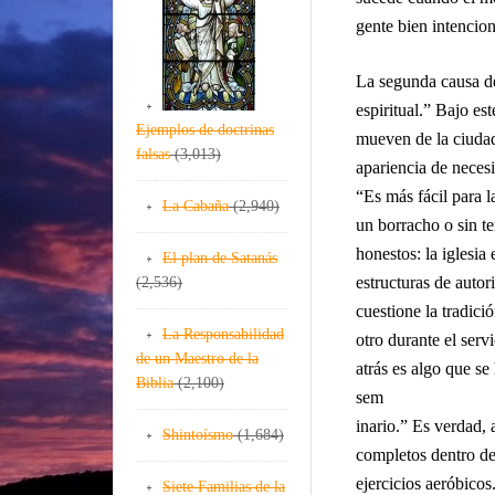
gente bien intencio
La segunda causa de
espiritual.” Bajo es
Ejemplos de doctrinas
mueven de la ciudad
falsas
(3,013)
apariencia de necesi
“Es más fácil para l
La Cabaña
(2,940)
un borracho o sin te
honestos: la iglesia
El plan de Satanás
estructuras de autor
(2,536)
cuestione la tradici
La Responsabilidad
otro durante el serv
de un Maestro de la
atrás es algo que se 
Biblia
(2,100)
sem
inario.” Es verdad,
Shintoísmo
(1,684)
completos dentro de 
ejercicios aeróbicos
Siete Familias de la