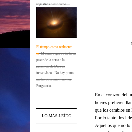
registros históricos....
El tiempo como realmente
es
El tiempo que se tarda en
pasar de la tierra a la
presencia de Dios es
instantáneo. No hay punto
medio de reunión, no hay
Purgatorio.
En el corazón del m
líderes prefieren ll
que los cambios en 
LO MÁS LEÍDO
Por lo tanto, los lí
Aquellos que no lo h