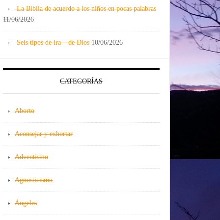
La Biblia de acuerdo a los niños en pocas palabras
11/06/2026
Seis tipos de ira – de Dios
10/06/2026
CATEGORÍAS
Aborto
Aconsejar y exhortar
Adventismo
Agnosticismo
Ángeles