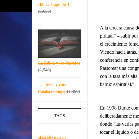
Biblia: Capítulo 1
(1,635)
A la tercera causa 
piritual” – subir po
el crecimiento fome
Viendo hacia atrás,
conferencia en conf
La Biblia y los Párrafos
Pastorear una congre
(1,540)
con la tasa más alta
barniz espiritual.”
Jesús y cómo
trataba la mujer
(1,490)
En 1998 Burke come
deliberadamente met
TAGS
donde “las varias p
tocar el líquido o de
amor
anticristo