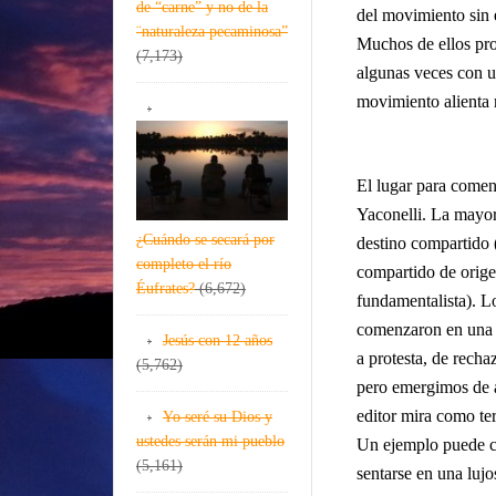
de “carne” y no de la
del movimiento sin e
¨naturaleza pecaminosa”
Muchos de ellos pro
(7,173)
algunas veces con u
movimiento alienta r
El lugar para comenz
Yaconelli. La mayor
¿Cuándo se secará por
destino compartido 
completo el río
compartido de orige
Éufrates?
(6,672)
fundamentalista). L
comenzaron en una c
Jesús con 12 años
a protesta, de rech
(5,762)
pero emergimos de al
editor mira como te
Yo seré su Dios y
ustedes serán mi pueblo
Un ejemplo puede cla
(5,161)
sentarse en una lujo