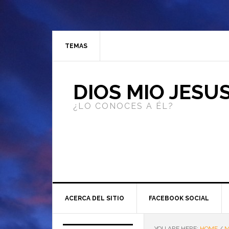
TEMAS
DIOS MIO JESU
¿LO CONOCES A ÉL?
ACERCA DEL SITIO
FACEBOOK SOCIAL
YOU ARE HERE:
HOME
/
M