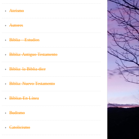
Ateísmo
Autores
Biblia – Estudios
Biblia: Antiguo Testamento
Biblia: la Biblia dice
Biblia: Nuevo Testamento
Bíblias En Línea
Budismo
Catolicismo