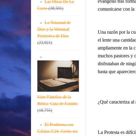
evangelio tras form
Las Obras De La
Carne
(38,501)
comunicarse con la 
La Voluntad de
Dios y la Voluntad
Una razón por la cu
Permisiva de Dios
el lente una cantid
(23,921)
ampliamente en la c
muchos pastores y 
disfrutaban de ning
hasta que apareciero
Siete Familias de la
¿Qué caracteriza a
Biblia: Guía de Estudio
(18,755)
El Problema con
Gálatas 5:24: Cristo era
La Protesta es difíc