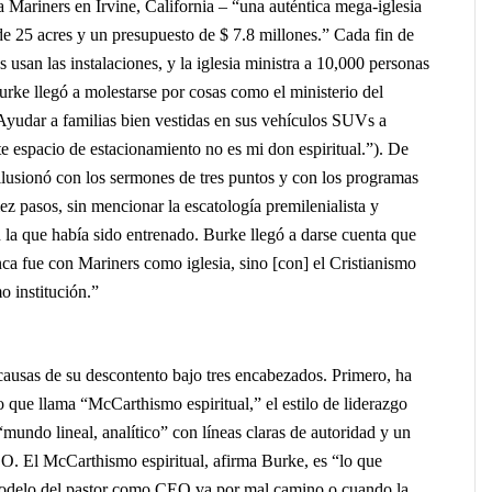
ia Mariners en Irvine, California – “una auténtica mega-iglesia
e 25 acres y un presupuesto de $ 7.8 millones.” Cada fin de
usan las instalaciones, y la iglesia ministra a 10,000 personas
urke llegó a molestarse por cosas como el ministerio del
Ayudar a familias bien vestidas en sus vehículos SUVs a
te espacio de estacionamiento no es mi don espiritual.”). De
ilusionó con los sermones de tres puntos y con los programas
ez pasos, sin mencionar la escatología premilenialista y
n la que había sido entrenado. Burke llegó a darse cuenta que
ca fue con Mariners como iglesia, sino [con] el Cristianismo
 institución.”
causas de su descontento bajo tres encabezados. Primero, ha
o que llama “McCarthismo espiritual,” el estilo de liderazgo
mundo lineal, analítico” con líneas claras de autoridad y un
O. El McCarthismo espiritual, afirma Burke, es “lo que
odelo del pastor como CEO va por mal camino o cuando la