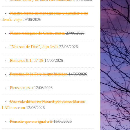
Nuestra forma de menospreciar y humillar a los
demás-viejo
29/06/2026
Nunca reniegues de Cristo, nunca
27/06/2026
“Nos son de Dios”, dijo Jesús
22/06/2026
Romanos 8:1, 37-39
14/06/2026
Personas de la Fe y lo que hicieron
14/06/2026
Piensa en esto
12/06/2026
Una vida difícil en Nazaret por James Martin;
LATimes.com
12/06/2026
Pensaste que era igual a ti
11/06/2026