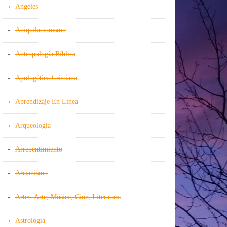
Angeles
Aniquilacionismo
Antropología Bíblica
Apologética Cristiana
Aprendizaje En Línea
Arqueología
Arrepentimiento
Arrianismo
Artes: Arte, Música, Cine, Literatura
Astrología