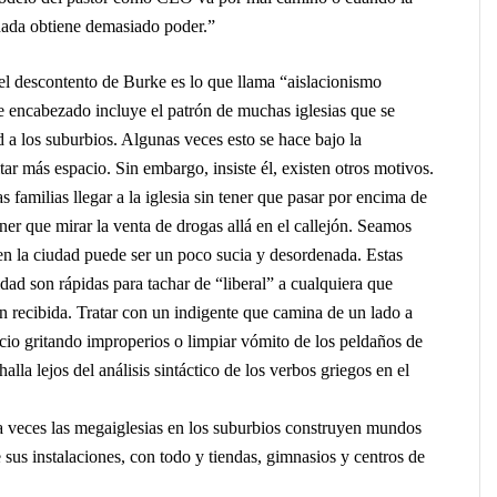
nada obtiene demasiado poder.”
l descontento de Burke es lo que llama “aislacionismo
te encabezado incluye el patrón de muchas iglesias que se
 a los suburbios. Algunas veces esto se hace bajo la
tar más espacio. Sin embargo, insiste él, existen otros motivos.
as familias llegar a la iglesia sin tener que pasar por encima de
ner que mirar la venta de drogas allá en el callejón. Seamos
 en la ciudad puede ser un poco sucia y desordenada. Estas
idad son rápidas para tachar de “liberal” a cualquiera que
ón recibida.
Tratar con un indigente que camina de un lado a
icio gritando improperios o limpiar vómito de los peldaños de
halla lejos del análisis sintáctico de los verbos griegos en el
 a veces las megaiglesias en los suburbios construyen mundos
sus instalaciones, con todo y tiendas, gimnasios y centros de
.