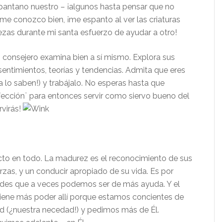
 pantano nuestro – ¡algunos hasta pensar que no
 me conozco bien, ¡me espanto al ver las criaturas
ezas durante mi santa esfuerzo de ayudar a otro!
n consejero examina bien a sí mismo. Explora sus
entimientos, teorías y tendencias. Admita que eres
ya lo saben!) y trabájalo. No esperas hasta que
fección¨ para entonces servir como siervo bueno del
rvirás!
cto en todo. La madurez es el reconocimiento de sus
rzas, y un conducir apropiado de su vida. Es por
ades que a veces podemos ser de más ayuda. Y el
 tiene más poder allí porque estamos concientes de
d (¿nuestra necedad!) y pedimos más de Él.