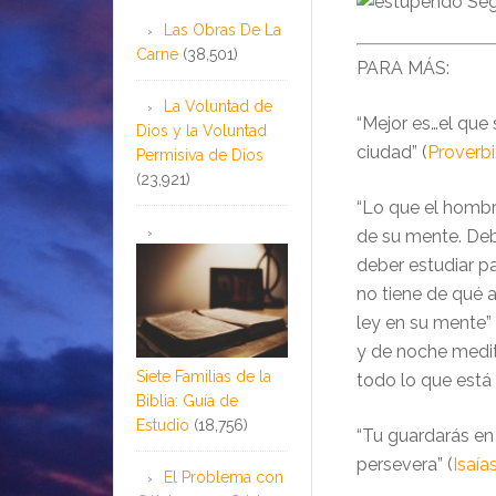
Seg
Las Obras De La
Carne
(38,501)
PARA MÁS:
La Voluntad de
“Mejor es…el que
Dios y la Voluntad
ciudad” (
Proverbi
Permisiva de Dios
(23,921)
“Lo que el hombre
de su mente. Deb
deber estudiar p
no tiene de qué 
ley en su mente” 
y de noche medit
Siete Familias de la
todo lo que está e
Biblia: Guía de
Estudio
(18,756)
“Tu guardarás en
persevera” (
Isaía
El Problema con