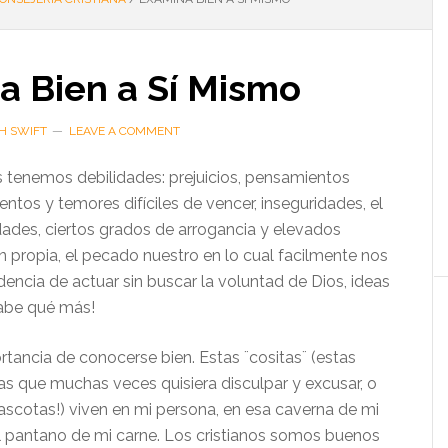
a Bien a Sí Mismo
H SWIFT
LEAVE A COMMENT
tenemos debilidades: prejuicios, pensamientos
entos y temores difíciles de vencer, inseguridades, el
dades, ciertos grados de arrogancia y elevados
n propia, el pecado nuestro en lo cual facilmente nos
encia de actuar sin buscar la voluntad de Dios, ideas
sabe qué más!
rtancia de conocerse bien. Estas ¨cositas¨ (estas
as que muchas veces quisiera disculpar y excusar, o
mascotas!) viven en mi persona, en esa caverna de mi
el pantano de mi carne. Los cristianos somos buenos