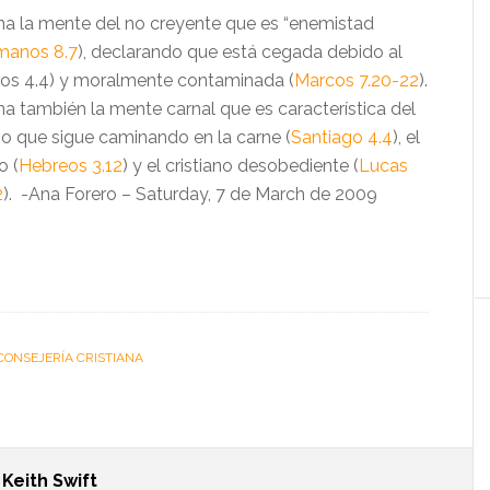
na la mente del no creyente que es “enemistad
anos 8.7
), declarando que está cegada debido al
ios 4.4) y moralmente contaminada (
Marcos 7.20-22
).
na también la mente carnal que es característica del
o que sigue caminando en la carne (
Santiago 4.4
), el
o (
Hebreos 3.12
) y el cristiano desobediente (
Lucas
2
). -Ana Forero – Saturday, 7 de March de 2009
CONSEJERÍA CRISTIANA
t
Keith Swift