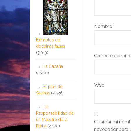
Nombre
*
Ejemplos de
doctrinas falsas
(3,013)
Correo electróni
La Cabaña
(2,940)
Web
El plan de
Satanás
(2,536)
La
Responsabilidad de
un Maestro de la
Guardar mi nombr
Biblia
(2,100)
navegador para l