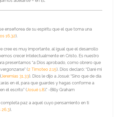
uimos adelante – en Él.
 se enseñorea de su espíritu que el que toma una
os 16.32
).
 cree es muy importante, al igual que el desarrollo
emos crecer intelectualmente en Cristo. Es nuestro
ara presentarnos “a Dios aprobado, como obrero que
avergonzarse” (
2 Timoteo 2.15
). Dios declaró: “Daré mi
(
Jeremías 31.33
). Dios le dijo a Josué: “Sino que de día
arás en él, para que guardes y hagas conforme a
n él escrito” (
Josué 1.8
).” -Billy Graham
 completa paz a aquel cuyo pensamiento en ti
s 26.3
).