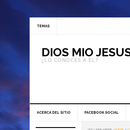
TEMAS
DIOS MIO JESU
¿LO CONOCES A ÉL?
ACERCA DEL SITIO
FACEBOOK SOCIAL
YOU ARE HERE:
HOME
/
C