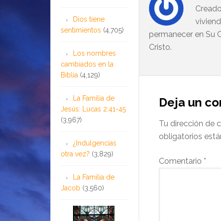
Creado
Dios tiene
vivien
sentimientos
(4,705)
permanecer en Su C
Cristo.
Los nombres
cambiados en la
Biblia
(4,129)
La Familia de
Deja un c
Jesús: Lucas 2:41-45
(3,967)
Tu dirección de c
obligatorios es
¿Indulgencias
otra vez?
(3,829)
Comentario
*
La Familia de
Jacob
(3,560)