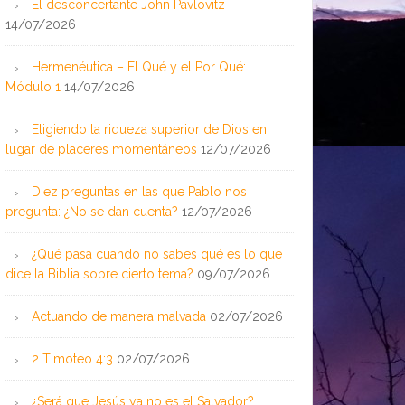
El desconcertante John Pavlovitz
14/07/2026
Hermenéutica – El Qué y el Por Qué:
Módulo 1
14/07/2026
Eligiendo la riqueza superior de Dios en
lugar de placeres momentáneos
12/07/2026
Diez preguntas en las que Pablo nos
pregunta: ¿No se dan cuenta?
12/07/2026
¿Qué pasa cuando no sabes qué es lo que
dice la Biblia sobre cierto tema?
09/07/2026
Actuando de manera malvada
02/07/2026
2 Timoteo 4:3
02/07/2026
¿Será que Jesús ya no es el Salvador?