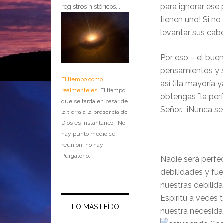
para ignorar ese
registros históricos....
tienen uno! Si no
levantar sus cab
Por eso – el bue
pensamientos y s
El tiempo como
así (¡la mayoría 
realmente es
El tiempo
obtengas ¨la per
que se tarda en pasar de
Señor. ¡Nunca se
la tierra a la presencia de
Dios es instantáneo. No
hay punto medio de
reunión, no hay
Purgatorio.
Nadie será perfe
debilidades y fue
nuestras debilid
Espíritu a veces
LO MÁS LEÍDO
nuestra necesida