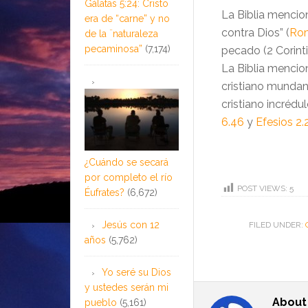
Gálatas 5:24: Cristo
La Biblia mencio
era de “carne” y no
contra Dios” (
Rom
de la ¨naturaleza
pecaminosa”
(7,174)
pecado (2 Corint
La Biblia mencio
cristiano mundan
cristiano incrédul
6.46
y
Efesios 2.
¿Cuándo se secará
por completo el río
POST VIEWS:
5
Éufrates?
(6,672)
Jesús con 12
FILED UNDER:
años
(5,762)
Yo seré su Dios
y ustedes serán mi
Abou
pueblo
(5,161)