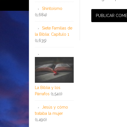
Shintoísmo
(1,684)
Siete Familias de
la Biblia: Capítulo 1
(1,635)
La Biblia y los
Párrafos
(1,540)
Jesús y cómo
trataba la mujer
(1,490)