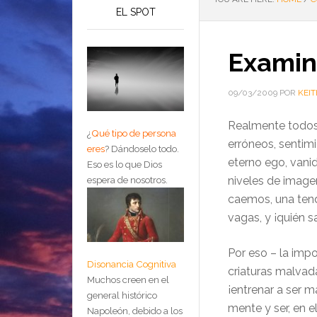
EL SPOT
Examin
09/03/2009
POR
KEIT
Realmente todos 
¿
Qué tipo de persona
erróneos, sentimi
eres
?
Dándoselo todo.
eterno ego, vani
Eso es lo que Dios
niveles de image
espera de nosotros.
caemos, una tend
vagas, y ¡quién 
Por eso – la impo
Disonancia Cognitiva
criaturas malvad
Muchos creen en el
¡entrenar a ser 
general histórico
mente y ser, en 
Napoleón, debido a los