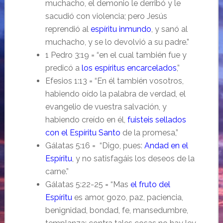
muchacho, el demonio le derribó y le
sacudió con violencia; pero Jesús
reprendió al
espíritu inmundo
, y sanó al
muchacho, y se lo devolvió a su padre.”
1 Pedro 3:19 = “en el cual también fue y
predicó a
los espíritus encarcelados
,”
Efesios 1:13 = “En él también vosotros,
habiendo oído la palabra de verdad, el
evangelio de vuestra salvación, y
habiendo creído en él,
fuisteis sellados
con el Espíritu Santo
de la promesa,”
Gálatas 5:16 = “Digo, pues:
Andad en el
Espíritu
, y no satisfagáis los deseos de la
carne.”
Gálatas 5:22-25 = “Mas
el fruto del
Espíritu
es amor, gozo, paz, paciencia,
benignidad, bondad, fe, mansedumbre,