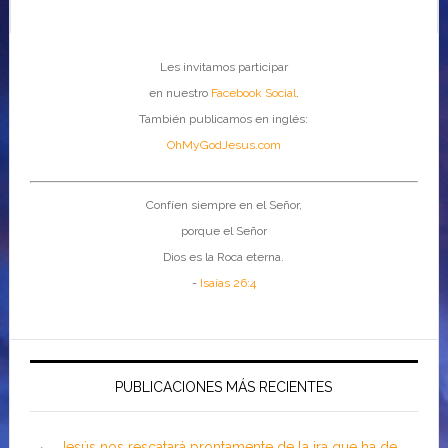
Les invitamos participar
en nuestro
Facebook Social
.
También publicamos en inglés:
OhMyGodJesus.com
Confíen siempre en el Señor,
porque el Señor
Dios es la Roca eterna.
-
Isaías 26:4
PUBLICACIONES MÁS RECIENTES
Jesús nos rescatará prontamente de la ira que ha de