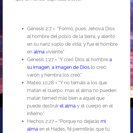
Génesis 2:7 = “Formó, pues, Jehová Dios
al hombre del polvo de la tierra, y alentó
en su nariz soplo de vida; y fue el hombre
en
alma
viviente.”
Génesis 1:27 = “Y creó Dios al hombre
a
su imagen
,
a imagen de Dios
lo creó;
varón y hembra los creó.”
Mateo 10:28 = “Y no temáis a los que
matan el cuerpo, mas el alma no pueden
matar; temed más bien a aquel que
puede destruir
el alma
y el cuerpo en el
infierno.”
Hechos 2:27 = “Porque no dejarás
mi
alma
en el Hades, Ni permitirás que tu