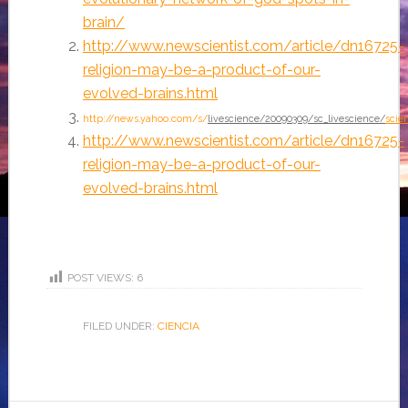
brain/
http://www.newscientist.com/article/dn16725-
religion-may-be-a-product-of-our-
evolved-brains.html
http://news.yahoo.com/s/
livescience/20090309/sc_livescience/
scie
http://www.newscientist.com/article/dn16725-
religion-may-be-a-product-of-our-
evolved-brains.html
POST VIEWS:
6
FILED UNDER:
CIENCIA