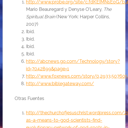
http://www.probe.org/site/c.fdKEIMNsEoG/b.4
Mario Beauregard y Denyse O’Leary,
The
Spiritual Brain
(New York: Harper Collins,
2007)
Ibid.
Ibid.
Ibid.
Ibid.
http://abcnews.go.com/Technology/story?
id=7042899&page=1
http://www.foxnews.com/story/0,2933,507605
http://www.biblegateway.com/
Otras Fuentes
http://thechurchofjesuschrist.wordpress.com/
as-a-means-to-god-scientists-find-
evolutionary-network-of-god-spots-in-