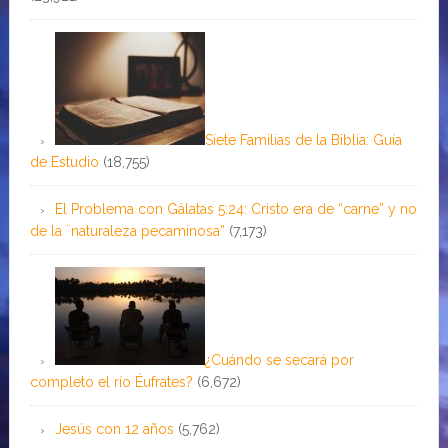
Siete Familias de la Biblia: Guía
de Estudio
(18,755)
El Problema con Gálatas 5:24: Cristo era de “carne” y no
de la ¨naturaleza pecaminosa”
(7,173)
¿Cuándo se secará por
completo el río Éufrates?
(6,672)
Jesús con 12 años
(5,762)