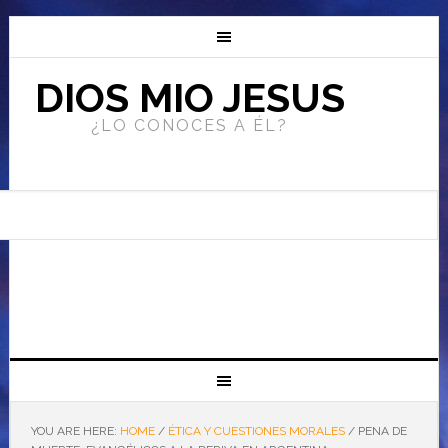
DIOS MIO JESUS
¿LO CONOCES A ÉL?
YOU ARE HERE:
HOME
/
ÉTICA Y CUESTIONES MORALES
/
PENA DE