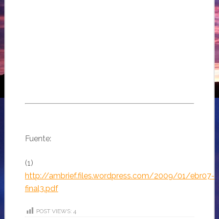
Fuente:
(1)
http://ambrief.files.wordpress.com/2009/01/ebr07-
final3.pdf
POST VIEWS:
4