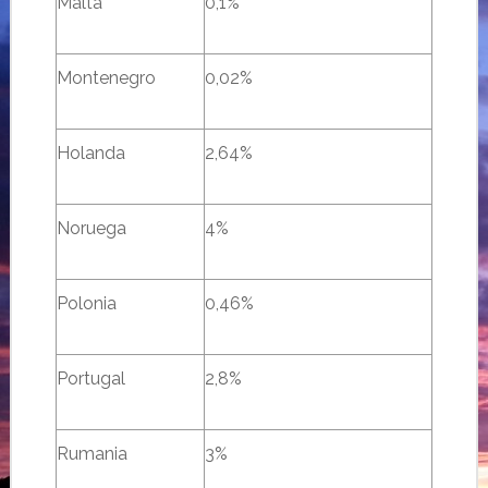
Malta
0,1%
Montenegro
0,02%
Holanda
2,64%
Noruega
4%
Polonia
0,46%
Portugal
2,8%
Rumania
3%