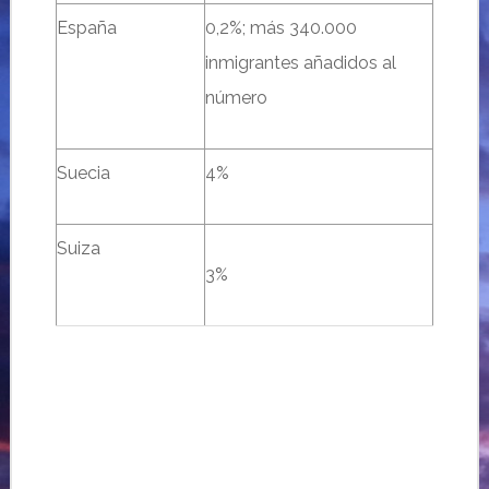
España
0,2%; más 340.000
inmigrantes añadidos al
número
Suecia
4%
Suiza
3%