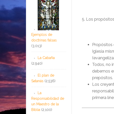
5. Los propósitos 
Ejemplos de
doctrinas falsas
Propósitos 
(3,013)
Iglesia mis
(evangeliza
La Cabaña
(2,940)
Todos, no i
debemos es
El plan de
prepósitos.
Satanás
(2,536)
Los creyent
responsabil
La
primera lín
Responsabilidad de
un Maestro de la
Biblia
(2,100)