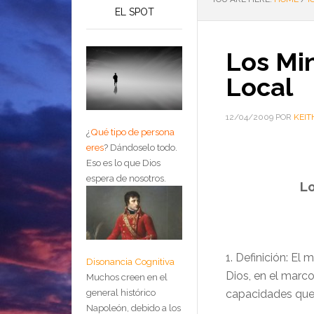
EL SPOT
Los Min
Local
12/04/2009
POR
KEIT
¿
Qué tipo de persona
eres
?
Dándoselo todo.
Eso es lo que Dios
espera de nosotros.
Lo
1. Definición: El 
Disonancia Cognitiva
Dios, en el marco
Muchos creen en el
general histórico
capacidades que
Napoleón, debido a los