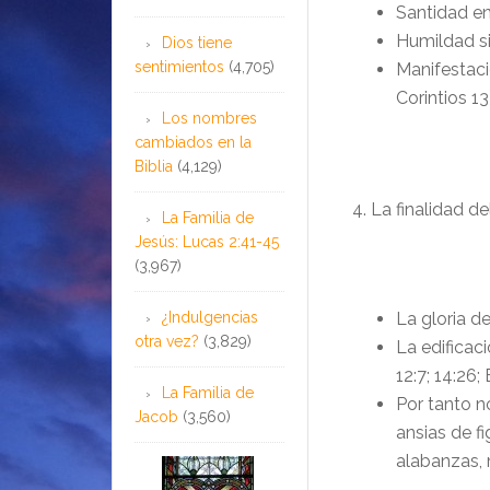
Santidad en
Humildad s
Dios tiene
sentimientos
(4,705)
Manifestaci
Corintios 13
Los nombres
cambiados en la
Biblia
(4,129)
4. La finalidad de
La Familia de
Jesús: Lucas 2:41-45
(3,967)
¿Indulgencias
La gloria de
otra vez?
(3,829)
La edificaci
12:7; 14:26; 
La Familia de
Por tanto 
Jacob
(3,560)
ansias de f
alabanzas, 