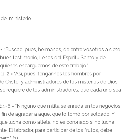
 del ministerio
= “Buscad, pues, hermanos, de entre vosotros a siete
buen testimonio, llenos del Espíritu Santo y de
a quienes encarguemos de este trabajo.”
 4:1-2 = “Así, pues, téngannos los hombres por
de Cristo, y administradores de los misterios de Dios.
 se requiere de los administradores, que cada uno sea
:4-6 = “Ninguno que milita se enreda en los negocios
 a fin de agradar a aquel que lo tomó por soldado. Y
que lucha como atleta, no es coronado si no lucha
e. El labrador, para participar de los frutos, debe
ero.” (1)