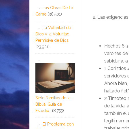
Las Obras De La
Carne
(38,501)
2. Las exigencias
La Voluntad de
Dios y la Voluntad
Permisiva de Dios
Hechos 6:3 
(23,921)
varones de 
sabiduría, 
1 Corintios
servidores 
Ahora bien,
hallado fiel.”
Siete Familias de la
2 Timoteo 2
Biblia: Guía de
de la vida,
Estudio
(18,755)
también el 
legítimament
El Problema con
trabajar prim