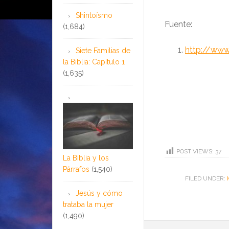
Shintoísmo
Fuente:
(1,684)
http://www
Siete Familias de
la Biblia: Capítulo 1
(1,635)
POST VIEWS:
37
La Biblia y los
Párrafos
(1,540)
FILED UNDER:
Jesús y cómo
trataba la mujer
(1,490)