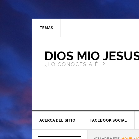
TEMAS
DIOS MIO JESU
¿LO CONOCES A ÉL?
ACERCA DEL SITIO
FACEBOOK SOCIAL
YOU ARE HERE:
HOME
/
I