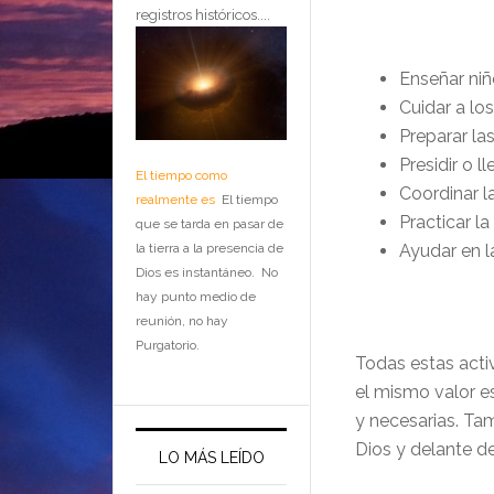
registros históricos....
Enseñar niñ
Cuidar a lo
Preparar las
Presidir o l
El tiempo como
Coordinar l
realmente es
El tiempo
Practicar la
que se tarda en pasar de
la tierra a la presencia de
Ayudar en l
Dios es instantáneo. No
hay punto medio de
reunión, no hay
Purgatorio.
Todas estas activ
el mismo valor es
y necesarias. Ta
Dios y delante de
LO MÁS LEÍDO