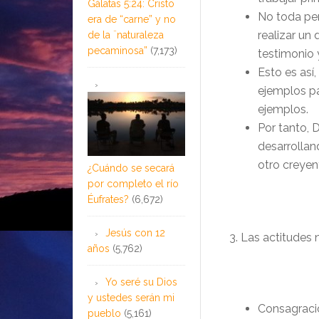
Gálatas 5:24: Cristo
No toda per
era de “carne” y no
realizar un
de la ¨naturaleza
pecaminosa”
(7,173)
testimonio y
Esto es así
ejemplos pa
ejemplos.
Por tanto,
desarrolland
otro creyen
¿Cuándo se secará
por completo el río
Éufrates?
(6,672)
Jesús con 12
3. Las actitudes 
años
(5,762)
Yo seré su Dios
y ustedes serán mi
Consagració
pueblo
(5,161)