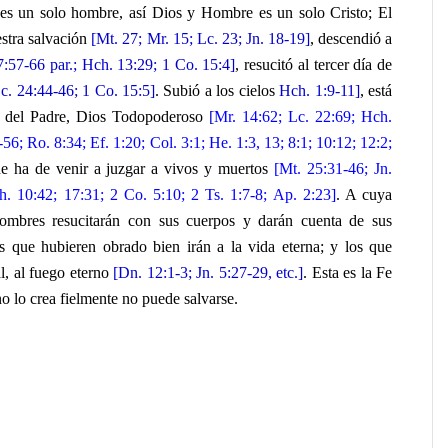
e es un solo hombre, así Dios y Hombre es un solo Cristo; El
stra salvación
[Mt. 27; Mr. 15; Lc. 23; Jn. 18-19]
, descendió a
7:57-66 par.; Hch. 13:29; 1 Co. 15:4]
, resucitó al tercer día de
c. 24:44-46; 1 Co. 15:5]
. Subió a los cielos
Hch. 1:9-11]
, está
ra del Padre, Dios Todopoderoso
[
Mr. 14:62; Lc. 22:69; Hch.
-56; Ro. 8:34; Ef. 1:20; Col. 3:1; He. 1:3, 13; 8:1; 10:12; 12:2;
e ha de venir a juzgar a vivos y muertos
[Mt. 25:31-46; Jn.
h. 10:42; 17:31; 2 Co. 5:10; 2 Ts. 1:7-8; Ap. 2:23]
. A cuya
ombres resucitarán con sus cuerpos y darán cuenta de sus
os que hubieren obrado bien irán a la vida eterna; y los que
l, al fuego eterno
[Dn. 12:1-3; Jn. 5:27-29, etc.]
. Esta es la Fe
o lo crea fielmente no puede salvarse.