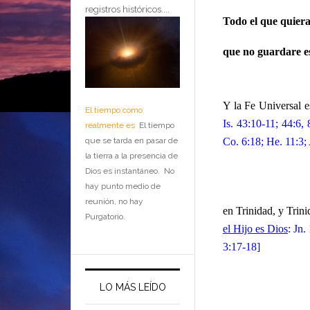
registros históricos....
Todo el que quiera
que no guardare es
Y la Fe Universal 
El tiempo como
Is. 43:10-11; 44:6,
realmente es
El tiempo
que se tarda en pasar de
Co. 6:18; He. 11:3;
la tierra a la presencia de
Dios es instantáneo. No
hay punto medio de
reunión, no hay
en Trinidad, y Tri
Purgatorio.
el Hijo es Dios
: Jn.
3:17-18]
LO MÁS LEÍDO