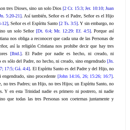
on tres Dioses, sino un solo Dios
[2 Cr. 15:3; Jer. 10:10; Juan
Jn. 5:20-21]
. Así también, Señor es el Padre, Señor es el Hijo
3-12]
, Señor es el Espíritu Santo
[2 Ts. 3:5]
. Y sin embargo, no
sino un solo Señor
[Dt. 6:4; Mr. 12:29: Ef. 4:5]
. Porque así
tiana nos obliga a reconocer que cada una de las Personas de
ñor, así la religión Cristiana nos prohibe decir que hay tres
ñores
[Ibid.]
. El Padre por nadie es hecho, ni creado, ni
 es sólo del Padre, no hecho, ni creado, sino engendrado
[Jn.
7; 17:5; Gá. 4:4]
. El Espíritu Santo es del Padre y del Hijo, no
ni engendrado, sino procedente
[
John 14:16, 26; 15:26; 16:7]
.
, no tres Padres; un Hijo, no tres Hijos; un Espíritu Santo, no
os. Y en esta Trinidad nadie es primero ni postrero, ni nadie
no que todas las tres Personas son coeternas juntamente y