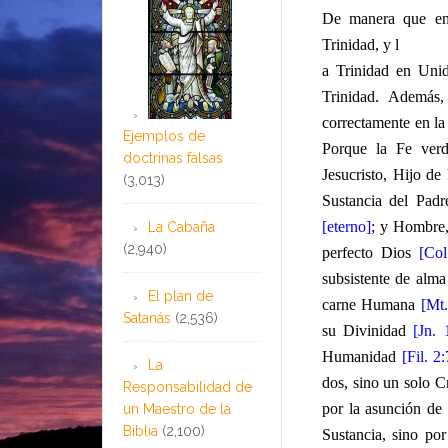
De manera que en
Trinidad, y l
a Trinidad en Unid
Trinidad. Además,
correctamente en la
Ejemplos de
Porque la Fe verd
doctrinas falsas
Jesucristo, Hijo d
(3,013)
Sustancia del Pad
[eterno]
; y Hombre,
La Cabaña
(2,940)
perfecto Dios
[Col
subsistente de alma
El plan de
carne Humana
[Mt.
Satanás
(2,536)
su Divinidad
[Jn. 
Humanidad
[Fil. 2:
La
dos, sino un solo C
Responsabilidad de
por la asunción de
un Maestro de la
Biblia
(2,100)
Sustancia, sino po