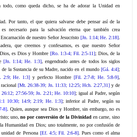
 todo, como queda dicho, se ha de adorar la Unidad en
ad. Por tanto, el que quiera salvarse debe pensar así de la
 es necesario para la salvación eterna que también crea
 Encarnación de nuestro Señor Jesucristo
[Jn. 1:14; He. 2:18]
.
adera, que creemos y confesamos, es que nuestro Señor
e Dios, es Dios y Hombre
[Ro. 1:3-4; Fil. 2:5-11]
; Dios, de la
re
[Jn. 1:14; He. 1:3]
, engendrado antes de todos los siglos
 de la Sustancia de su Madre, nacido en el mundo
[Gá. 4:4]
;
. 2:9; He. 1:3]
y perfecto Hombre
[Fil. 2:7-8; He. 5:8-9]
,
 racional
[Mt. 26:38-39; Jn. 11:33; 12:25; Hch. 2:27,31]
y de
 26:12; 27:56-59; Jn. 2:21; He. 10:10]
; igual al Padre, según
1:1 10:30
; 14:9; 2:19; He. 1:3
]
; inferior al Padre, según su
7-8]
. Quien, aunque sea Dios y Hombre, sin embargo, no es
risto; uno,
no por conversión de la Divinidad
en carne, sino
 la Humanidad en Dios; uno totalmente, no por confusión de
r unidad de Persona
[Ef. 4:5; Fil. 2:6-8]
. Pues como el alma