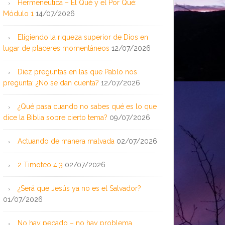
Hermenéutica – El Qué y el Por Qué:
Módulo 1
14/07/2026
Eligiendo la riqueza superior de Dios en
lugar de placeres momentáneos
12/07/2026
Diez preguntas en las que Pablo nos
pregunta: ¿No se dan cuenta?
12/07/2026
¿Qué pasa cuando no sabes qué es lo que
dice la Biblia sobre cierto tema?
09/07/2026
Actuando de manera malvada
02/07/2026
2 Timoteo 4:3
02/07/2026
¿Será que Jesús ya no es el Salvador?
01/07/2026
No hay pecado – no hay problema