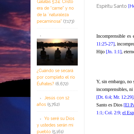
Gálatas 5:24: Cristo
Espíritu Santo
[H
era de “carne” y no
de la ¨naturaleza
pecaminosa”
(7,173)
Incomprensible es 
11:25-27]
, incompre
Hijo
[Jn. 1:1]
, eter
¿Cuándo se secará
por completo el río
Y, sin embargo, no s
Éufrates?
(6,672)
incomprensibles, ni 
[Dt. 6:4; Mr. 12:29]
Jesús con 12
años
(5,762)
Santo es Dios
[
El P
1:1; Col. 2:9;
el Esp
Yo seré su Dios
y ustedes serán mi
pueblo
(5,161)