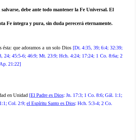
 salvarse, debe ante todo mantener la Fe Universal. El
ta Fe íntegra y pura, sin duda perecerá eternamente.
es ésta: que adoramos a un solo Dios
[Dt. 4:35, 39; 6:4; 32:39;
 8, 24; 45:5-6; 46:9; Mt. 23:9; Hch. 4:24; 17:24; 1 Co. 8:6a; 2
 Ap. 21:22]
nidad en Unidad
[
El Padre es Dios
: Jn. 17:3; 1 Co. 8:6; Gál. 1:1;
 1:1; Col. 2:9;
el Espíritu Santo es Dios
: Hch. 5:3-4; 2 Co.