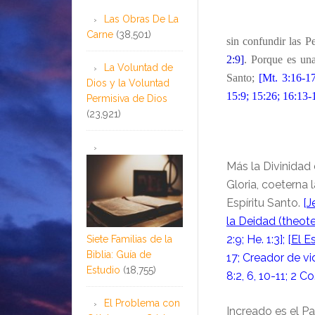
Las Obras De La
Carne
(38,501)
sin confundir las P
2:9]
. Porque es una
La Voluntad de
Santo;
[Mt. 3:16-17;
Dios y la Voluntad
15:9; 15:26; 16:13-1
Permisiva de Dios
(23,921)
Más la Divinidad d
Gloria, coeterna l
Espíritu Santo.
[
J
la Deidad (theotet
2:9; He. 1:3]; [
El E
Siete Familias de la
Biblia: Guía de
17; Creador de vida
Estudio
(18,755)
8:2, 6, 10-11; 2 Co
El Problema con
Increado es el Pa