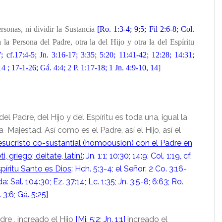
ersonas, ni dividir la Sustancia
[Ro. 1:3-4; 9;5; Fil 2:6-8; Col.
 la Persona del Padre, otra la del Hijo y otra la del Espíritu
 cf.17:4-5; Jn. 3:16-17; 3:35; 5:20; 11:41-42; 12:28; 14:31;
4 ; 17-1-26; Gá. 4:4; 2 P. 1:17-18; 1 Jn. 4:9-10, 14]
el Padre, del Hijo y del Espíritu es toda una, igual la
a Majestad. Así como es el Padre, así el Hijo, así el
esucristo co-sustantial (homoousion) con el Padre en
i, griego; deitate, latín)
: Jn. 1:1; 10:30; 14:9; Col. 1:19, cf.
spíritu Santo es Dios
: Hch. 5:3-4; el Señor: 2 Co. 3:16-
: Sal. 104:30; Ez. 37:14; Lc. 1:35; Jn. 3:5-8; 6:63; Ro.
. 3:6; Gá. 5:25]
dre , increado el Hijo
[Mi. 5:2; Jn. 1:1]
increado el