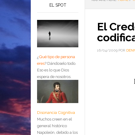
EL SPOT
El Cred
codific
16/04/2009
POR
DENN
¿
Qué tipo de persona
eres
?
Dándoselo todo.
Eso es lo que Dios
espera de nosotros.
Disonancia Cognitiva
Muchos creen en el
general histórico
Napoleón, debido a los