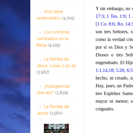
Y sin embargo, no s
Dios tiene
17:3; 1 Tes. 1:9; 1 
sentimientos
(4,705)
[1 Co. 8:6; Ro. 14:
son tres Señores, 
Los nombres
cambiados en la
como la verdad cris
Biblia
(4,129)
por sí es Dios y Se
Dioses o tres Se
La Familia de
engendrado. El Hijo
Jesús: Lucas 2:41-45
1:1,14,18; 5:26; 6:5
(3,967)
hecho, ni creado, 
Hay, pues, un Padre
¿Indulgencias
otra vez?
(3,829)
tres Espíritus Sant
mayor ni menor; si
La Familia de
coiguales.
Jacob
(3,560)