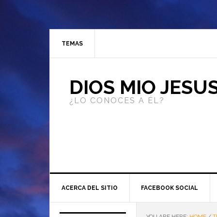
TEMAS
DIOS MIO JESU
¿LO CONOCES A ÉL?
ACERCA DEL SITIO
FACEBOOK SOCIAL
YOU ARE HERE:
HOME
/
T