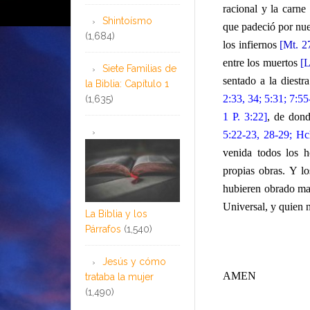
racional y la carn
Shintoísmo
que padeció por nue
(1,684)
los infiernos
[Mt. 2
entre los muertos
[L
Siete Familias de
sentado a la diest
la Biblia: Capítulo 1
2:33, 34; 5:31; 7:55
(1,635)
1 P. 3:22]
, de dond
5:22-23, 28-29; Hc
venida todos los h
propias obras. Y l
hubieren obrado ma
Universal, y quien n
La Biblia y los
Párrafos
(1,540)
Jesús y cómo
AMEN
trataba la mujer
(1,490)