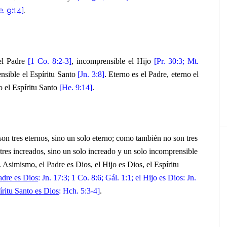
e. 9:14]
.
el Padre
[1 Co. 8:2-3]
, incomprensible el Hijo
[Pr. 30:3; Mt.
nsible el Espíritu Santo
[Jn. 3:8]
. Eterno es el Padre, eterno el
no el Espíritu Santo
[He. 9:14]
.
on tres eternos, sino un solo eterno; como también no son tres
tres increados, sino un solo increado y un solo incomprensible
. Asimismo, el Padre es Dios, el Hijo es Dios, el Espíritu
adre es Dios
: Jn. 17:3; 1 Co. 8:6; Gál. 1:1; el Hijo es Dios: Jn.
íritu Santo es Dios
: Hch. 5:3-4]
.