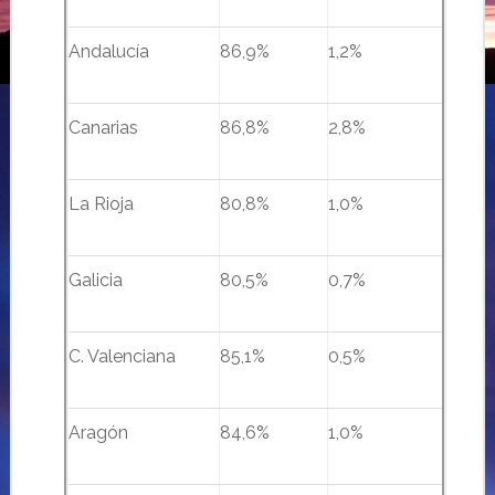
Andalucía
86,9%
1,2%
Canarias
86,8%
2,8%
La Rioja
80,8%
1,0%
Galicia
80,5%
0,7%
C. Valenciana
85,1%
0,5%
Aragón
84,6%
1,0%