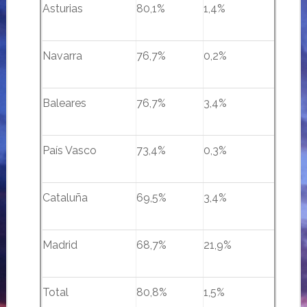
Asturias
80,1%
1,4%
Navarra
76,7%
0,2%
Baleares
76,7%
3,4%
País Vasco
73,4%
0,3%
Cataluña
69,5%
3,4%
Madrid
68,7%
21,9%
Total
80,8%
1,5%