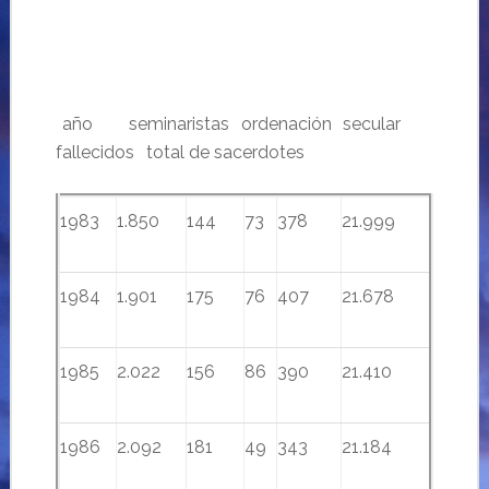
..
año
…. .
seminaristas
…
ordenación
….
secular
……
fallecidos
…
total de sacerdotes
1983
1.850
144
73
378
21.999
1984
1.901
175
76
407
21.678
1985
2.022
156
86
390
21.410
1986
2.092
181
49
343
21.184