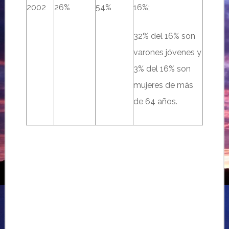
2002
26%
54%
16%;
32% del 16% son
varones jóvenes y
3% del 16% son
mujeres de más
de 64 años.