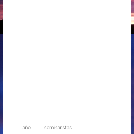
……….
año
……………….
seminaristas
……………………..