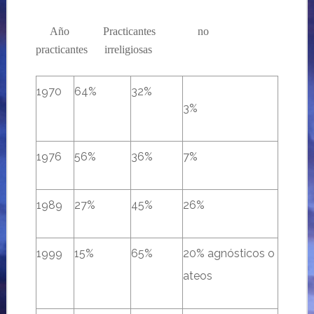
….
Año
………
Practicantes
… ..
no
practicantes
…..
irreligiosas
1970
64%
32%
3%
1976
56%
36%
7%
1989
27%
45%
26%
1999
15%
65%
20% agnósticos o
ateos