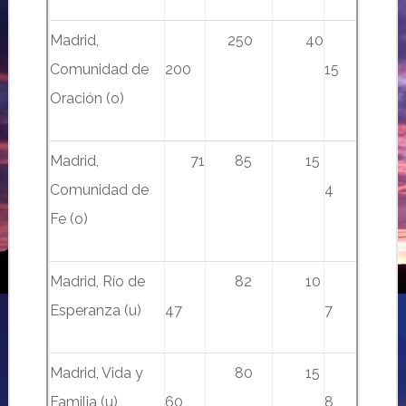
Madrid,
250
40
Comunidad de
200
15
Oración (o)
Madrid,
71
85
15
Comunidad de
4
Fe (o)
Madrid, Río de
82
10
Esperanza (u)
47
7
Madrid, Vida y
80
15
Familia (u)
60
8