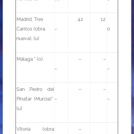
Madrid, Tres
42
12
Cantos (obra
–
0
nueva), (u)
Málaga * (o)
–
–
–
–
San Pedro del
–
–
Pinatar (Murcia)*
–
–
(u)
Vitoria (obra
–