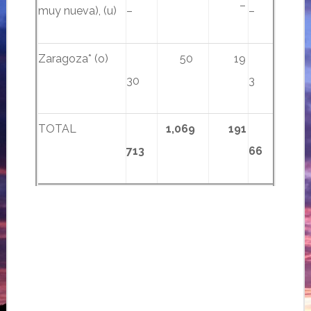
–
muy nueva), (u)
–
–
Zaragoza* (o)
50
19
30
3
TOTAL
1,069
191
713
66