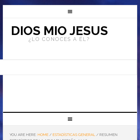
DIOS MIO JESUS
¿LO CONOCES A ÉL?
YOU ARE HERE:
HOME
/
ESTADÍSTICAS GENERAL
/
RESUMEN