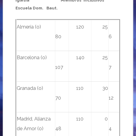
Iglesia
……………………………..……
Miembros
…
Inclusivos*
Escuela Dom.
…
Baut.
Almería (o)
120
25
80
6
Barcelona (o)
140
25
107
7
Granada (o)
110
30
70
12
Madrid, Alianza
110
0
de Amor (o)
48
4