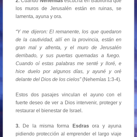
2.
Cuando
Nehemías
escucha en Babilonia que
los muros de Jerusalén están en ruinas, se
lamenta, ayuna y ora.
“Y me dijeron: El remanente, los que quedaron
de la cautividad, allí en la provincia, están en
gran mal y afrenta, y el muro de Jerusalén
derribado, y sus puertas quemadas a fuego.
Cuando oí estas palabras me senté y lloré, e
hice duelo por algunos días, y ayuné y oré
delante del Dios de los cielos”
(Nehemías 1:3-4).
Estos dos pasajes vinculan el ayuno con el
fuerte deseo de ver a Dios intervenir, proteger y
restaurar el bienestar de Israel.
3.
De la misma forma
Esdras
ora y ayuna
pidiendo protección al emprender el largo viaje