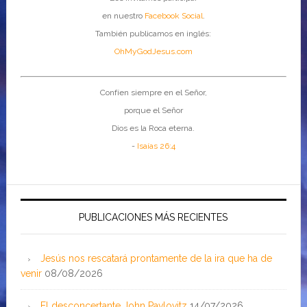
en nuestro
Facebook Social
.
También publicamos en inglés:
OhMyGodJesus.com
Confíen siempre en el Señor,
porque el Señor
Dios es la Roca eterna.
-
Isaías 26:4
PUBLICACIONES MÁS RECIENTES
Jesús nos rescatará prontamente de la ira que ha de
venir
08/08/2026
El desconcertante John Pavlovitz
14/07/2026