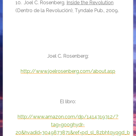
10. Joel C. Rosenberg,
Inside the Revolution
(Dentro de la Revolución), Tyndale Pub., 2009.
Joel C. Rosenberg:
http://www.joelrosenberg.com/about.asp
El libro:
http://www.amazon.com/dp/1414319312/?
tag=googhydr-
20&hvadid=3049873871&ref=pd_sl_8zbhtqyqgd_b