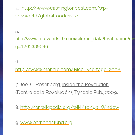
4.
http://www.washingtonpost.com/wp-
srv/world/globalfoodcrisis/
5.
http://www.fourwinds10.com/siterun_data/health/food/n
q=1205339096
6.
http://www.mahalo.com/Rice_Shortage_2008
7. Joel C. Rosenberg,
Inside the Revolution
(Dentro de la Revolución), Tyndale Pub., 2009.
8.
http://en.wikipedia.org/wiki/10/40_Window
9.
www.barnabasfund.org