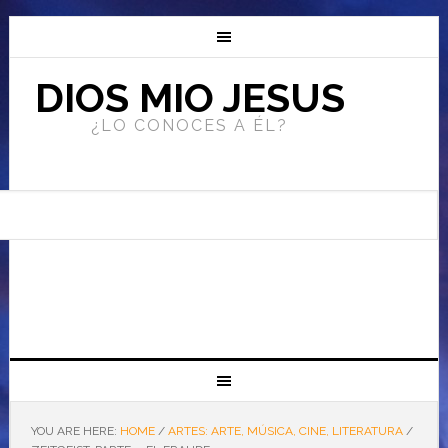
DIOS MIO JESUS
¿LO CONOCES A ÉL?
YOU ARE HERE:
HOME
/
ARTES: ARTE, MÚSICA, CINE, LITERATURA
/