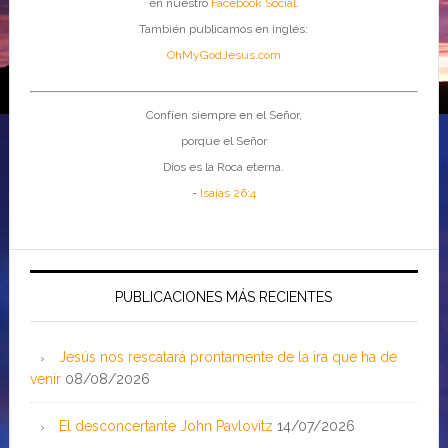
en nuestro
Facebook Social
.
También publicamos en inglés:
OhMyGodJesus.com
Confíen siempre en el Señor,
porque el Señor
Dios es la Roca eterna.
-
Isaías 26:4
PUBLICACIONES MÁS RECIENTES
Jesús nos rescatará prontamente de la ira que ha de
venir
08/08/2026
El desconcertante John Pavlovitz
14/07/2026