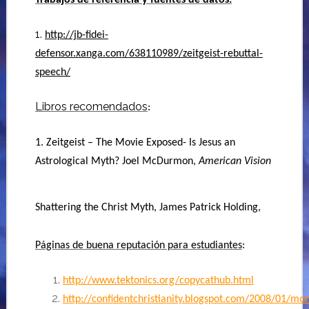
Trabajos de referencia y fuentes de datos:
1.
http://jb-fidei-
defensor.xanga.com/638110989/zeitgeist-rebuttal-
speech/
Libros recomendados
:
1. Zeitgeist – The Movie Exposed- Is Jesus an
Astrological Myth? Joel McDurmon,
American Vision
Shattering the Christ Myth, James Patrick Holding,
Páginas de buena reputación para estudiantes
:
http://www.tektonics.org/copycathub.html
http://confidentchristianity.blogspot.com/2008/01/mon