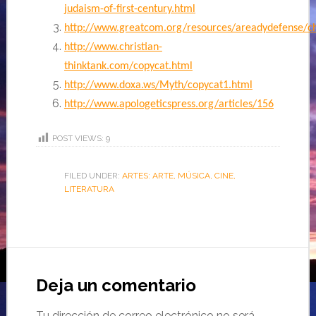
judaism-of-first-century.html
http://www.greatcom.org/resources/areadydefense/c
http://www.christian-
thinktank.com/copycat.html
http://www.doxa.ws/Myth/copycat1.html
http://www.apologeticspress.org/articles/156
POST VIEWS:
9
FILED UNDER:
ARTES: ARTE, MÚSICA, CINE,
LITERATURA
Deja un comentario
Tu dirección de correo electrónico no será