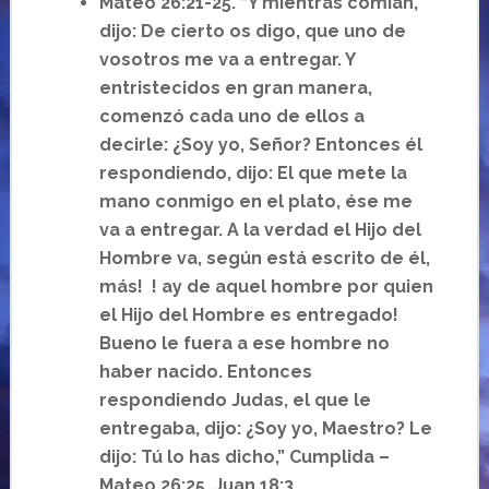
Mateo 26:21-25. “Y mientras comían,
dijo: De cierto os digo, que uno de
vosotros me va a entregar. Y
entristecidos en gran manera,
comenzó cada uno de ellos a
decirle: ¿Soy yo, Señor? Entonces él
respondiendo, dijo: El que mete la
mano conmigo en el plato, ése me
va a entregar. A la verdad el Hijo del
Hombre va, según está escrito de él,
más! ! ay de aquel hombre por quien
el Hijo del Hombre es entregado!
Bueno le fuera a ese hombre no
haber nacido. Entonces
respondiendo Judas, el que le
entregaba, dijo: ¿Soy yo, Maestro? Le
dijo: Tú lo has dicho,” Cumplida –
Mateo 26:25, Juan 18:3.