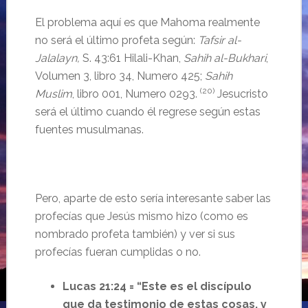
El problema aquí es que Mahoma realmente
no será el último profeta según:
Tafsir al-
Jalalayn,
S. 43:61 Hilali-Khan,
Sahih al-Bukhari
,
Volumen 3, libro 34, Numero 425;
Sahih
(20)
Muslim
, libro 001, Numero 0293.
Jesucristo
será el último cuando él regrese según estas
fuentes musulmanas.
Pero, aparte de esto sería interesante saber las
profecías que Jesús mismo hizo (como es
nombrado profeta también) y ver si sus
profecías fueran cumplidas o no.
Lucas 21:24 = “Este es el discípulo
que da testimonio de estas cosas, y