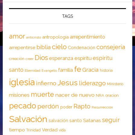
TAGS
amor
arrepentimiento
antropología
anticristo
cielo
consejería
biblia
arrepentirse
Condenación
Dios
espíritu
esperanza
espíritu
creación
creer
fe
santo
Gracia
familia
historia
Eternidad
Evangelio
iglesia
Jesus
liderazgo
infierno
Ministerio
muerte
nacer de nuevo
misiones
NRA
oracion
pecado
perdón
Rapto
poder
Resurrección
Salvación
seguir
santo
Satanas
salvación
tiempo
Verdad
Trinidad
vida