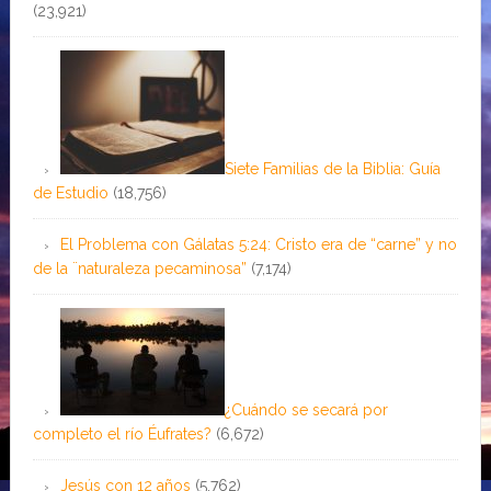
(23,921)
Siete Familias de la Biblia: Guía
de Estudio
(18,756)
El Problema con Gálatas 5:24: Cristo era de “carne” y no
de la ¨naturaleza pecaminosa”
(7,174)
¿Cuándo se secará por
completo el río Éufrates?
(6,672)
Jesús con 12 años
(5,762)