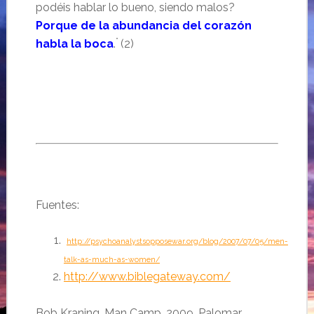
podéis hablar lo bueno, siendo malos?
Porque de la abundancia del corazón
”
habla la boca
.
(2)
Fuentes:
http://psychoanalystsopposewar.org/blog/2007/07/05/men-
talk-as-much-as-women/
http://www.biblegateway.com/
Bob Kraning, Man Camp, 2009,
Palomar