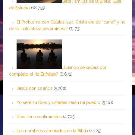
Siete Familias de la Biblia: Guía
de Estudio
(18,755)
El Problema con Gálatas 5:24: Cristo era de “carne” y no
de la ¨naturaleza pecaminosa”
(7,173)
¿Cuándo se secará por
completo el río Éufrates?
(6,672)
Jesús con 12 años
(5,762)
Yo seré su Dios y ustedes serán mi pueblo
(5,161)
Dios tiene sentimientos
(4,705)
Los nombres cambiados en la Biblia
(4,129)