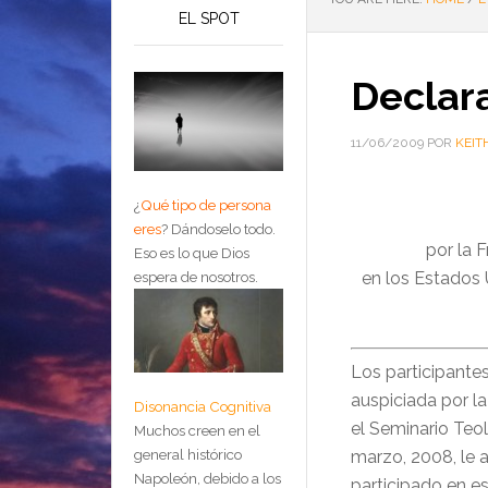
EL SPOT
Declar
11/06/2009
POR
KEIT
¿
Qué tipo de persona
eres
?
Dándoselo todo.
por la 
Eso es lo que Dios
en los Estados 
espera de nosotros.
Los participantes
auspiciada por l
Disonancia Cognitiva
el Seminario Teol
Muchos creen en el
general histórico
marzo, 2008, le 
Napoleón, debido a los
participado en e