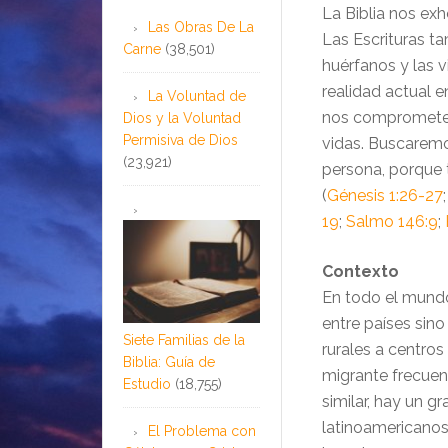
La Biblia nos ex
Las Obras De La
Las Escrituras t
Carne
(38,501)
huérfanos y las v
realidad actual 
La Voluntad de
nos comprometem
Dios y la Voluntad
Permisiva de Dios
vidas. Buscaremo
(23,921)
persona, porque 
(
Génesis 1:26-27
19
;
Salmo 146:9
;
Contexto
En todo el mundo
entre países sino
Siete Familias de la
rurales a centros
Biblia: Guía de
migrante frecuen
Estudio
(18,755)
similar, hay un g
latinoamericanos
El Problema con