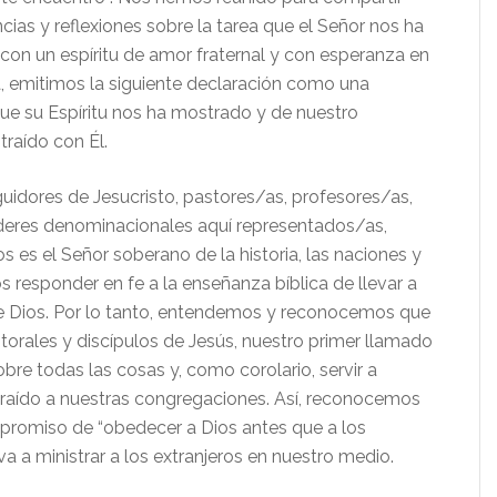
cias y reflexiones sobre la tarea que el Señor nos ha
n un espíritu de amor fraternal y con esperanza en
ia, emitimos la siguiente declaración como una
que su Espíritu nos ha mostrado y de nuestro
raído con Él.
uidores de Jesucristo, pastores/as, profesores/as,
íderes denominacionales aquí representados/as,
 es el Señor soberano de la historia, las naciones y
os responder en fe a la enseñanza bíblica de llevar a
e Dios. Por lo tanto, entendemos y reconocemos que
torales y discípulos de Jesús, nuestro primer llamado
bre todas las cosas y, como corolario, servir a
traído a nuestras congregaciones. Así, reconocemos
romiso de “obedecer a Dios antes que a los
a a ministrar a los extranjeros en nuestro medio.