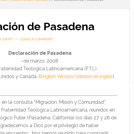
ación de Pasadena
H SWIFT
LEAVE A COMMENT
Declaración de Pasadena
-de marzo, 2008
Fraternidad Teológica Latinoamericana (FTL)
Unidos y Canadá. (
English Version/Versión en inglés
)
 en la consulta “Migración, Misión y Comunidad”,
a Fraternidad Teológica Latinoamericana, reunidos en
ógico Fuller (Pasadena, California) los dias 27 y 28 de
agradecemos a Dios por el privilegio de haber
ste encuentro . Nos hemos reunido para compartir