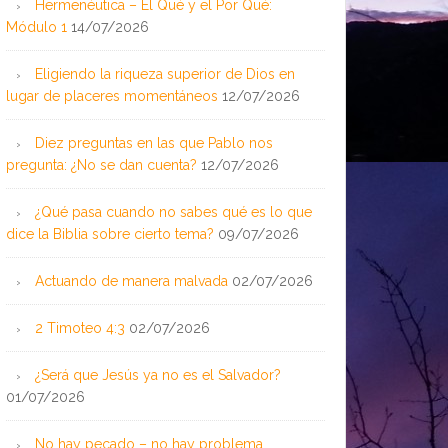
Hermenéutica – El Qué y el Por Qué:
Módulo 1
14/07/2026
Eligiendo la riqueza superior de Dios en
lugar de placeres momentáneos
12/07/2026
Diez preguntas en las que Pablo nos
pregunta: ¿No se dan cuenta?
12/07/2026
¿Qué pasa cuando no sabes qué es lo que
dice la Biblia sobre cierto tema?
09/07/2026
Actuando de manera malvada
02/07/2026
2 Timoteo 4:3
02/07/2026
¿Será que Jesús ya no es el Salvador?
01/07/2026
No hay pecado – no hay problema