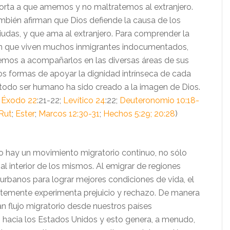
horta a que amemos y no maltratemos al extranjero.
ambién afirman que Dios defiende la causa de los
iudas, y que ama al extranjero. Para comprender la
en que viven muchos inmigrantes indocumentados,
os a acompañarlos en las diversas áreas de sus
s formas de apoyar la dignidad intrínseca de cada
todo ser humano ha sido creado a la imagen de Dios.
;
Éxodo 22
:21-22;
Levítico 24
:22;
Deuteronomio 10:18-
Rut
;
Ester
;
Marcos 12:30-31
;
Hechos 5:29; 20:28
)
 hay un movimiento migratorio continuo, no sólo
 al interior de los mismos. Al emigrar de regiones
 urbanos para lograr mejores condiciones de vida, el
temente experimenta prejuicio y rechazo. De manera
ran flujo migratorio desde nuestros países
 hacia los Estados Unidos y esto genera, a menudo,