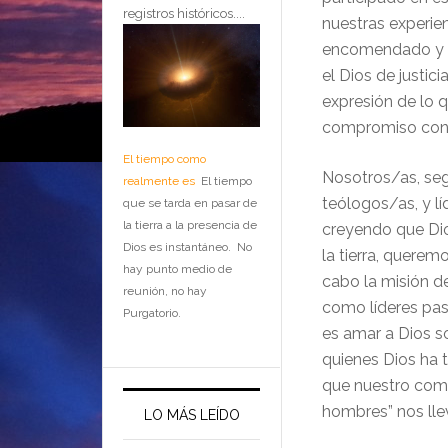
registros históricos....
nuestras experien
encomendado y co
el Dios de justic
expresión de lo 
compromiso cont
El tiempo como
Nosotros/as, seg
realmente es
El tiempo
teólogos/as, y l
que se tarda en pasar de
la tierra a la presencia de
creyendo que Dios
Dios es instantáneo. No
la tierra, querem
hay punto medio de
cabo la misión d
reunión, no hay
como líderes pas
Purgatorio.
es amar a Dios so
quienes Dios ha 
que nuestro comp
hombres” nos llev
LO MÁS LEÍDO