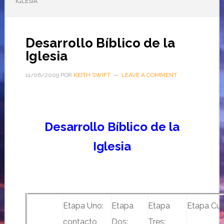
IGLESIA
Desarrollo Bíblico de la
Iglesia
11/06/2009
POR
KEITH SWIFT
LEAVE A COMMENT
Desarrollo Bíblico de la
Iglesia
Etapa Uno:
Etapa
Etapa
Etapa Cua
contacto
Dos:
Tres: