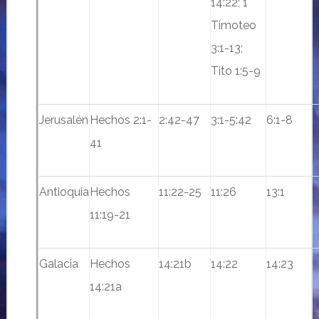
14:22; 1
Timoteo
3:1-13;
Tito 1:5-9
Jerusalén
Hechos 2:1-
2:42-47
3:1-5:42
6:1-8
41
Antioquia
Hechos
11:22-25
11:26
13:1
11:19-21
Galacia
Hechos
14:21b
14:22
14:23
14:21a