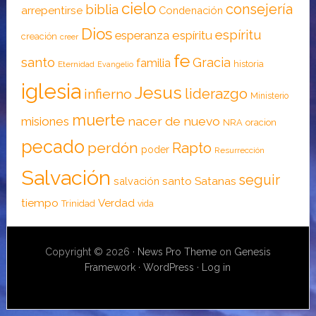
cielo
consejería
biblia
arrepentirse
Condenación
Dios
espíritu
esperanza
espíritu
creación
creer
fe
santo
Gracia
familia
historia
Eternidad
Evangelio
iglesia
Jesus
liderazgo
infierno
Ministerio
muerte
nacer de nuevo
misiones
NRA
oracion
pecado
perdón
Rapto
poder
Resurrección
Salvación
seguir
santo
Satanas
salvación
tiempo
Verdad
Trinidad
vida
Copyright © 2026 ·
News Pro Theme
on
Genesis
Framework
·
WordPress
·
Log in