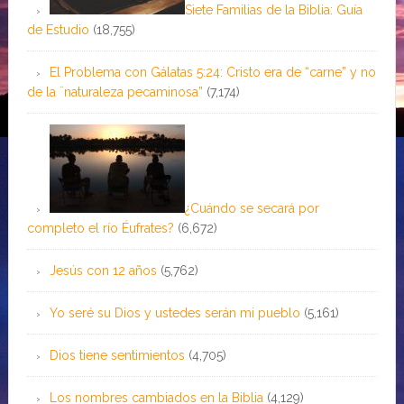
Siete Familias de la Biblia: Guía
de Estudio
(18,755)
El Problema con Gálatas 5:24: Cristo era de “carne” y no
de la ¨naturaleza pecaminosa”
(7,174)
¿Cuándo se secará por
completo el río Éufrates?
(6,672)
Jesús con 12 años
(5,762)
Yo seré su Dios y ustedes serán mi pueblo
(5,161)
Dios tiene sentimientos
(4,705)
Los nombres cambiados en la Biblia
(4,129)