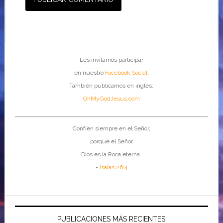
Les invitamos participar
en nuestro
Facebook Social
.
También publicamos en inglés:
OhMyGodJesus.com
Confíen siempre en el Señor,
porque el Señor
Dios es la Roca eterna.
-
Isaías 26:4
PUBLICACIONES MÁS RECIENTES