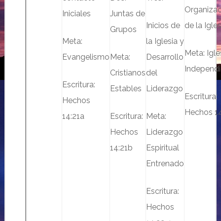
Organizac
Iniciales
Juntas de
Inicios de
de la Igles
Grupos
Meta:
la Iglesia y
Meta: Igle
Evangelismo
Meta:
Desarrollo
Independi
Cristianos
del
Escritura:
Estables
Liderazgo
Escritura:
Hechos
Hechos 1
14:21a
Escritura:
Meta:
Hechos
Liderazgo
14:21b
Espiritual
Entrenado
Escritura:
Hechos